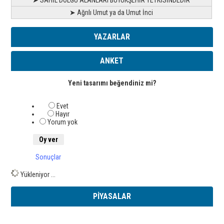
➤ SAHİL DOLGU ALANLARI BÜYÜKŞEHİR YETKİSİNDEDİR
➤ Ağrılı Umut ya da Umut İnci
YAZARLAR
ANKET
Yeni tasarımı beğendiniz mi?
Evet
Hayır
Yorum yok
Sonuçlar
Yükleniyor ...
PİYASALAR