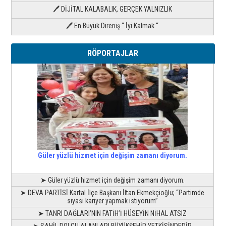
🖊 DİJİTAL KALABALIK, GERÇEK YALNIZLIK
🖊 En Büyük Direniş “ İyi Kalmak “
RÖPORTAJLAR
Güler yüzlü hizmet için değişim zamanı diyorum.
➤ Güler yüzlü hizmet için değişim zamanı diyorum.
➤ DEVA PARTİSİ Kartal İlçe Başkanı İltan Ekmekçioğlu; “Partimde
siyasi kariyer yapmak istiyorum”
➤ TANRI DAĞLARI’NIN FATİH’İ HÜSEYİN NİHAL ATSIZ