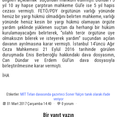
yıl 10 ay hapse çarptıran mahkeme Gül’e ise 5 yıl hapis
cezası vermişti. FETÖ/PDY örgütünün varlığı yönünde
henüz bir yargı hükmü olmadığını belirten mahkeme, varlığı
yönünde henüz kesin bir yargı hükmü olamayan örgüte
yardım şeklinde yüklenen suçtan da herhangi bir hüküm
kurulamayacağını belirterek, “silahlı terör örgütüne üye
olmaksızın bilerek ve isteyerek yardım” suçundan açılan
davanın ayrılmasına karar vermişti. İstanbul 14’üncü Ağır
Ceza Mahkemesi 21 Eylül 2016 tarihinde görülen
duruşmada Enis Berberoğlu hakkındaki dava dosyasının,
Can Dündar ve Erdem Gül’ün dava dosyasıyla
birleştirilmesine karar vermişti.
İHA
Etiketler:
MİT Tırları davasında gazeteci Soner Yalçın tanık olarak ifade
veriyor
📆 01 Mart 2017 Çarşamba 14:40 · 💬 0 yorum ·
Bir yanıt yazın