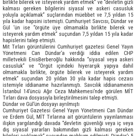
birlikte bilerek ve isteyerek yardım etmek” ve “devletin gizli
kalması gereken bilgilerini siyasal ve askeri casusluk
yoluyla açıklamak” suçlarından müebbet ve 7,5 yıldan 15
yıla kadar hapsini istemişti. Cumhuriyet Savcısı, Dündar ve
Gül ‘ün ise “örgüte üye olmamakla birlikte bilerek ve
isteyerek yardım etmek” suçundan 7,5 yıldan 15 yıla kadar
hapislerini talep etmişti.
Mit Tırları görüntülerini Cumhuriyet gazetesi Genel Yayın
Yönetmeni Can Dündar’a verdiği iddia edilen CHP
milletvekili EnisBerberoğlu hakkında “siyasal veya askeri
casusluk” ve “Örgüt içindeki hiyerarşik yapıya dahil
olmamakla birlikte, örgüte bilerek ve isteyerek yardım
etmek” suçundan 20 yıldan 30 yıla kadar hapis cezası
istemiyle iddianame hazırlanmıştı. Savcılık iddianamenin
İstanbul 14’üncü Ağır Ceza Mahkemesi’nde görülen MİT
Tırları dava dosyasıyla birleştirilmesini talep etmişti.
Dündar ve Gül’ün dosyayı ayrılmıştı
Cumhuriyet Gazetesi Genel Yayın Yönetmeni Can Dündar
ve Erdem Gül, MİT Tırlarına ait görüntülerin yayınlanması
ilişkin yargılandığı davada “devletin güvenliği veya iç veya
dış siyasal yararları bakımından gizli kalması gereken
bilgileri açıklamak” suçundan mahkum edilmişti. Dündar’ı 5