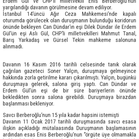
Erdem Gül ve CHP’li milletvekili Enis Berberoğlu’nun
yargılandığı davanın görülmesine devam ediliyor.
İstanbul 14’üncü Ağır Ceza Mahkemesi’nde kapalı
oturumda görülecek olan duruşmanın bulunduğu koridorun
önünde bekleyen Can Dündar’ın eşi Dilek Dündar ile Erdem
Gül’ün eşi Aslı Gül, CHP’li milletvekilleri Mahmut Tanal,
Barış Yarkadaş ve Gürsel Tekin mahkeme salonuna
alınmadı.
Davanın 16 Kasım 2016 tarihli celsesinde tanık olarak
çağrılan gazeteci Soner Yalçın, duruşmaya gelmeyince
hakkında zorla getirilme kararı çıkarılmıştı. Yalçın, bugünkü
duruşmaya gelerek, salona giriş yaptı. Can Dündar ve
Erdem Gül’ün eşi de bir süre bariyerlerin önünde
bekledikten sonra salona girebildi. Duruşmaya birazdan
başlanması bekleniyor.
Savcı Berberoğlu’nun 15 yıla kadar hapsini istemişti
Davanın 11 Ocak 2017 tarihli duruşmasında savcı esasa
ilişkin açıkladığı mütalaasında Duruşmanın başlamasının
ardından esas Enis Berberoğlu’nun “örgüte üye olmamakla