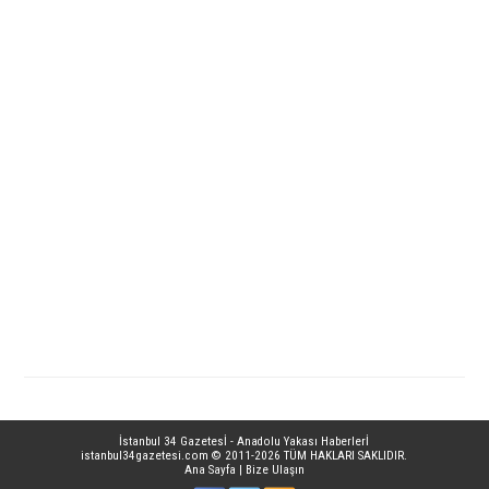
İstanbul 34 Gazetesİ - Anadolu Yakası Haberlerİ
istanbul34gazetesi.com
© 2011-2026 TÜM HAKLARI SAKLIDIR.
Ana Sayfa
|
Bize Ulaşın