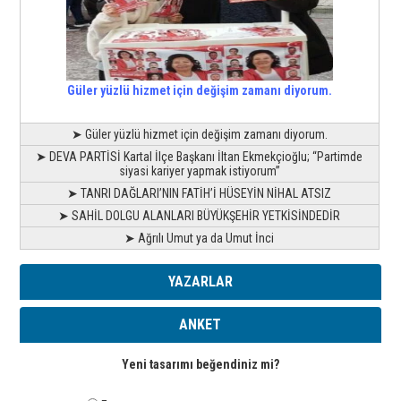
Güler yüzlü hizmet için değişim zamanı diyorum.
➤ Güler yüzlü hizmet için değişim zamanı diyorum.
➤ DEVA PARTİSİ Kartal İlçe Başkanı İltan Ekmekçioğlu; “Partimde
siyasi kariyer yapmak istiyorum”
➤ TANRI DAĞLARI’NIN FATİH’İ HÜSEYİN NİHAL ATSIZ
➤ SAHİL DOLGU ALANLARI BÜYÜKŞEHİR YETKİSİNDEDİR
➤ Ağrılı Umut ya da Umut İnci
YAZARLAR
ANKET
Yeni tasarımı beğendiniz mi?