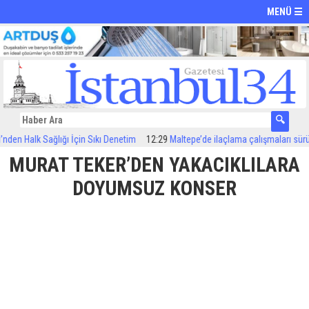
MENÜ ☰
n Halk Sağlığı İçin Sıkı Denetim
12:29
Maltepe’de ilaçlama çalışmaları sürüyor
MURAT TEKER’DEN YAKACIKLILARA
DOYUMSUZ KONSER