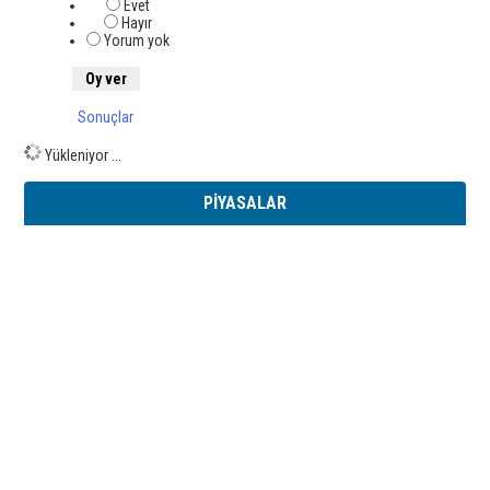
Evet
Hayır
Yorum yok
Sonuçlar
Yükleniyor ...
PİYASALAR