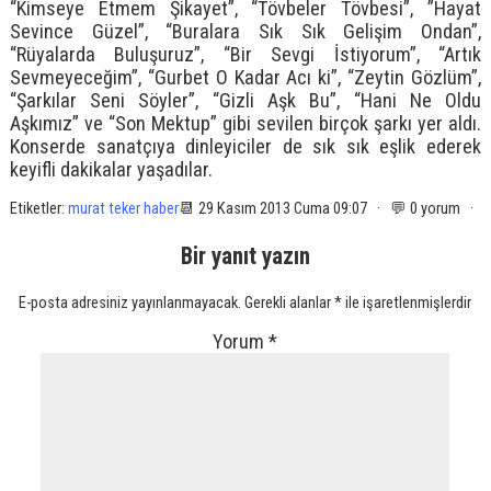
“Kimseye Etmem Şikayet”, “Tövbeler Tövbesi”, ”Hayat
Sevince Güzel”, “Buralara Sık Sık Gelişim Ondan”,
“Rüyalarda Buluşuruz”, “Bir Sevgi İstiyorum”, “Artık
Sevmeyeceğim”, “Gurbet O Kadar Acı ki”, “Zeytin Gözlüm”,
“Şarkılar Seni Söyler”, “Gizli Aşk Bu”, “Hani Ne Oldu
Aşkımız” ve “Son Mektup” gibi sevilen birçok şarkı yer aldı.
Konserde sanatçıya dinleyiciler de sık sık eşlik ederek
keyifli dakikalar yaşadılar.
Etiketler:
murat teker haber
📆 29 Kasım 2013 Cuma 09:07 · 💬 0 yorum ·
Bir yanıt yazın
E-posta adresiniz yayınlanmayacak.
Gerekli alanlar
*
ile işaretlenmişlerdir
Yorum
*