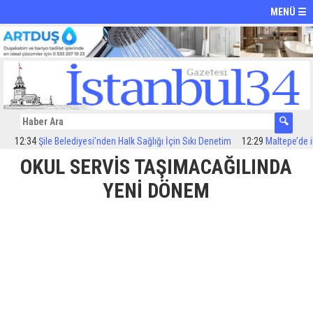
MENÜ ☰
12:34
Şile Belediyesi’nden Halk Sağlığı İçin Sıkı Denetim
12:29
Maltepe’de ilaç
OKUL SERVİS TAŞIMACAĞILINDA
YENİ DÖNEM