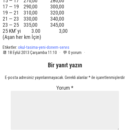
15 — 17 270,00 280,00
17 — 19 290,00 300,00
19 — 21 310,00 320,00
21 — 23 330,00 340,00
23 — 25 335,00 345,00
25 KM’ yi 3.00 3,00
(Aşan her km İçin)
Etiketler:
okul-tasima-yeni-donem-servıs
📆 18 Eylül 2013 Çarşamba 11:10 · 💬 0 yorum ·
Bir yanıt yazın
E-posta adresiniz yayınlanmayacak.
Gerekli alanlar
*
ile işaretlenmişlerdir
Yorum
*