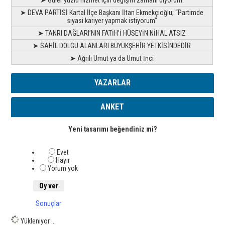
➤ Güler yüzlü hizmet için değişim zamanı diyorum.
➤ DEVA PARTİSİ Kartal İlçe Başkanı İltan Ekmekçioğlu; “Partimde
siyasi kariyer yapmak istiyorum”
➤ TANRI DAĞLARI’NIN FATİH’İ HÜSEYİN NİHAL ATSIZ
➤ SAHİL DOLGU ALANLARI BÜYÜKŞEHİR YETKİSİNDEDİR
➤ Ağrılı Umut ya da Umut İnci
YAZARLAR
ANKET
Yeni tasarımı beğendiniz mi?
Evet
Hayır
Yorum yok
Sonuçlar
Yükleniyor ...