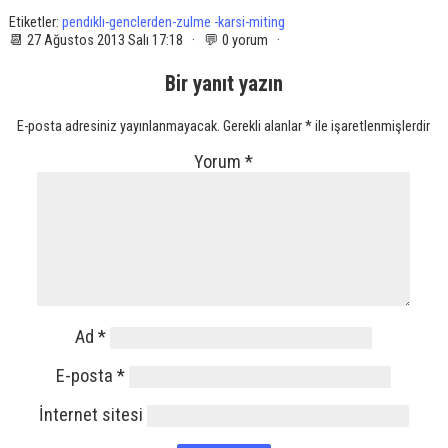
Etiketler:
pendıklı-genclerden-zulme -karsi-miting
📆 27 Ağustos 2013 Salı 17:18 · 💬 0 yorum ·
Bir yanıt yazın
E-posta adresiniz yayınlanmayacak.
Gerekli alanlar
*
ile işaretlenmişlerdir
Yorum
*
Ad
*
E-posta
*
İnternet sitesi