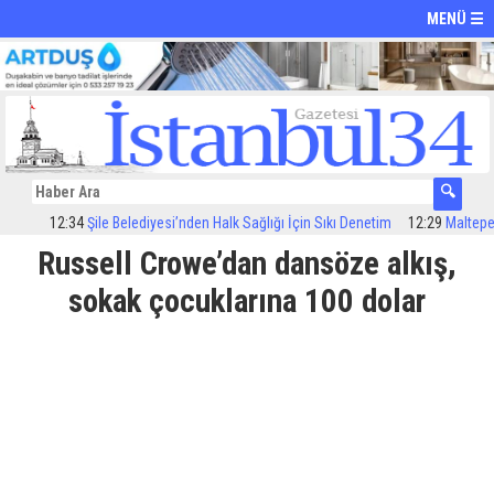
MENÜ ☰
12:34
Şile Belediyesi’nden Halk Sağlığı İçin Sıkı Denetim
12:29
Maltepe’de i
Russell Crowe’dan dansöze alkış,
sokak çocuklarına 100 dolar