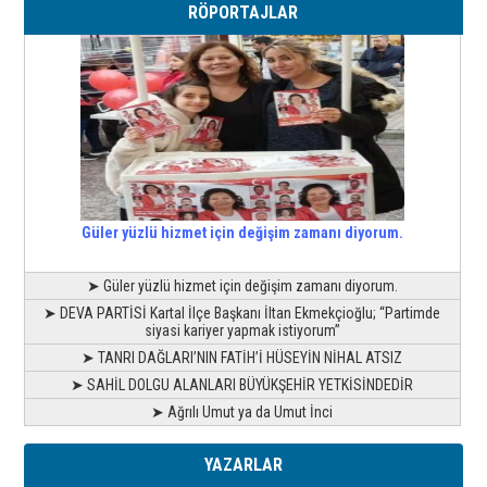
RÖPORTAJLAR
Güler yüzlü hizmet için değişim zamanı diyorum.
➤ Güler yüzlü hizmet için değişim zamanı diyorum.
➤ DEVA PARTİSİ Kartal İlçe Başkanı İltan Ekmekçioğlu; “Partimde
siyasi kariyer yapmak istiyorum”
➤ TANRI DAĞLARI’NIN FATİH’İ HÜSEYİN NİHAL ATSIZ
➤ SAHİL DOLGU ALANLARI BÜYÜKŞEHİR YETKİSİNDEDİR
➤ Ağrılı Umut ya da Umut İnci
YAZARLAR