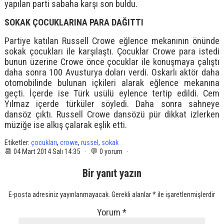
yapılan parti sabaha karşı son buldu.
SOKAK ÇOCUKLARINA PARA DAĞITTI
Partiye katılan Russell Crowe eğlence mekanının önünde
sokak çocukları ile karşılaştı. Çocuklar Crowe para istedi
bunun üzerine Crowe önce çocuklar ile konuşmaya çalıştı
daha sonra 100 Avusturya doları verdi. Oskarlı aktör daha
otomobilinde bulunan içkileri alarak eğlence mekanına
geçti. İçerde ise Türk usülü eylence tertip edildi. Cem
Yılmaz içerde türküler söyledi. Daha sonra sahneye
dansöz çıktı. Russell Crowe dansözü pür dikkat izlerken
müziğe ise alkış çalarak eşlik etti.
Etiketler:
çocukları
,
crowe
,
russel
,
sokak
📆 04 Mart 2014 Salı 14:35 · 💬 0 yorum ·
Bir yanıt yazın
E-posta adresiniz yayınlanmayacak.
Gerekli alanlar
*
ile işaretlenmişlerdir
Yorum
*