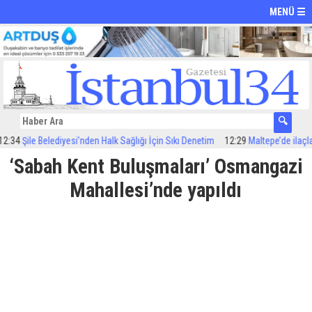
MENÜ ☰
4
Şile Belediyesi’nden Halk Sağlığı İçin Sıkı Denetim
12:29
Maltepe’de ilaçlama 
‘Sabah Kent Buluşmaları’ Osmangazi
Mahallesi’nde yapıldı