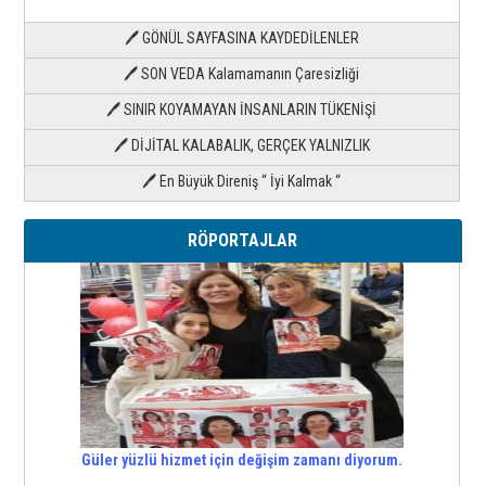
🖊 GÖNÜL SAYFASINA KAYDEDİLENLER
🖊 SON VEDA Kalamamanın Çaresizliği
🖊 SINIR KOYAMAYAN İNSANLARIN TÜKENİŞİ
🖊 DİJİTAL KALABALIK, GERÇEK YALNIZLIK
🖊 En Büyük Direniş “ İyi Kalmak “
RÖPORTAJLAR
Güler yüzlü hizmet için değişim zamanı diyorum.