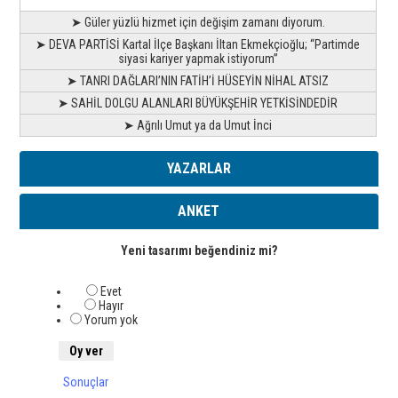
➤ Güler yüzlü hizmet için değişim zamanı diyorum.
➤ DEVA PARTİSİ Kartal İlçe Başkanı İltan Ekmekçioğlu; “Partimde
siyasi kariyer yapmak istiyorum”
➤ TANRI DAĞLARI’NIN FATİH’İ HÜSEYİN NİHAL ATSIZ
➤ SAHİL DOLGU ALANLARI BÜYÜKŞEHİR YETKİSİNDEDİR
➤ Ağrılı Umut ya da Umut İnci
YAZARLAR
ANKET
Yeni tasarımı beğendiniz mi?
Evet
Hayır
Yorum yok
Sonuçlar