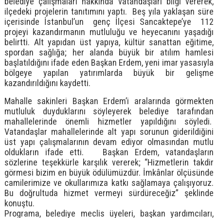
belediye çalışmaları hakkında vatandaşları bilgi vererek,
ilçedeki projelerin tanıtımını yaptı. Beş yıla yaklaşan süre
içerisinde İstanbul’un genç İlçesi Sancaktepe’ye 112
projeyi kazandırmanın mutluluğu ve heyecanını yaşadığı
belirtti. Alt yapıdan üst yapıya, kültür sanattan eğitime,
spordan sağlığa; her alanda büyük bir atılım hamlesi
başlatıldığını ifade eden Başkan Erdem, yeni imar yasasıyla
bölgeye yapılan yatırımlarda büyük bir gelişme
kazandırıldığını kaydetti.
Mahalle sakinleri Başkan Erdem’i aralarında görmekten
mutluluk duyduklarını söyleyerek belediye tarafından
mahallelerinde önemli hizmetler yapıldığını söyledi.
Vatandaşlar mahallelerinde alt yapı sorunun giderildiğini
üst yapı çalışmalarının devam ediyor olmasından mutlu
oldukların ifade etti. Başkan Erdem, vatandaşların
sözlerine teşekkürle karşılık vererek; “Hizmetlerin takdir
görmesi bizim en büyük ödülümüzdür. İmkânlar ölçüsünde
camilerimize ve okullarımıza katkı sağlamaya çalışıyoruz.
Bu doğrultuda hizmet vermeyi sürdüreceğiz” şeklinde
konuştu.
Programa, belediye meclis üyeleri, başkan yardımcıları,