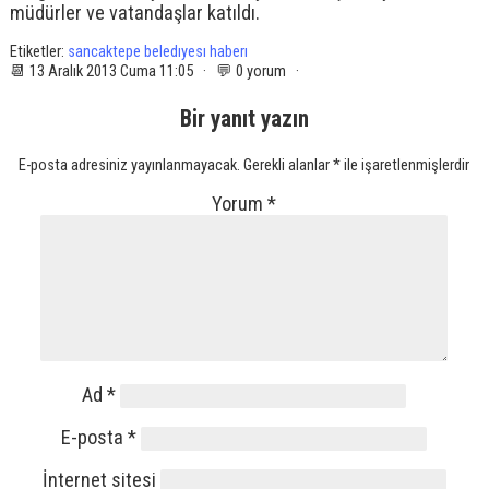
müdürler ve vatandaşlar katıldı.
Etiketler:
sancaktepe beledıyesı haberı
📆 13 Aralık 2013 Cuma 11:05 · 💬 0 yorum ·
Bir yanıt yazın
E-posta adresiniz yayınlanmayacak.
Gerekli alanlar
*
ile işaretlenmişlerdir
Yorum
*
Ad
*
E-posta
*
İnternet sitesi