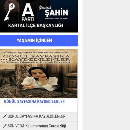
YAŞAMIN İÇİNDEN
GÖNÜL SAYFASINA KAYDEDİLENLER
🖊 GÖNÜL SAYFASINA KAYDEDİLENLER
🖊 SON VEDA Kalamamanın Çaresizliği