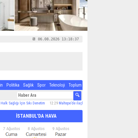
📆 06.08.2026 13:18:38
in
Politika
Sağlık
Spor
Teknoloji
Toplum
ığı İçin Sıkı Denetim
12:29
Maltepe’de ilaçlama çalışmaları sürüyor
12:24
Özel Çocuk v
İSTANBUL'DA HAVA