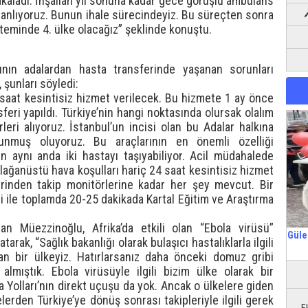
akaladı. İnşallah yıl sonuna kadar gece görüşlü ambulans
lanlıyoruz. Bunun ihale sürecindeyiz. Bu süreçten sonra
eminde 4. ülke olacağız” şeklinde konuştu.
ının adalardan hasta transferinde yaşanan sorunları
şunları söyledi:
4 saat kesintisiz hizmet verilecek. Bu hizmete 1 ay önce
eri yapıldı. Türkiye’nin hangi noktasında olursak olalım
leri alıyoruz. İstanbul’un incisi olan bu Adalar halkına
sunmuş oluyoruz. Bu araçlarının en önemli özelliği
n aynı anda iki hastayı taşıyabiliyor. Acil müdahalede
olağanüstü hava koşulları hariç 24 saat kesintisiz hizmet
erinden takip monitörlerine kadar her şey mevcut. Bir
ği ile toplamda 20-25 dakikada Kartal Eğitim ve Araştırma
yan Müezzinoğlu, Afrika’da etkili olan “Ebola virüsü”
Güle
arak, “Sağlık bakanlığı olarak bulaşıcı hastalıklarla ilgili
 bir ülkeyiz. Hatırlarsanız daha önceki domuz gribi
almıştık. Ebola virüsüyle ilgili bizim ülke olarak bir
 Yolları’nın direkt uçuşu da yok. Ancak o ülkelere giden
lerden Türkiye’ye dönüş sonrası takipleriyle ilgili gerek