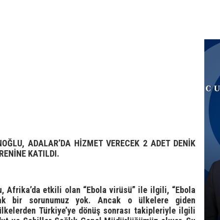
OĞLU, ADALAR’DA HİZMET VERECEK 2 ADET DENİK
RENİNE KATILDI.
frika’da etkili olan “Ebola virüsü” ile ilgili, “Ebola
arak bir sorunumuz yok. Ancak o ülkelere giden
lkelerden Türkiye’ye dönüş sonrası takipleriyle ilgili