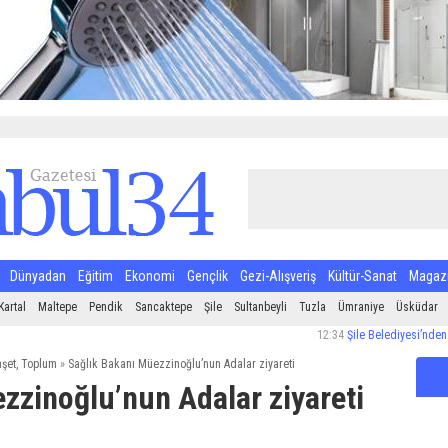
Dünyadan
Eğitim
Ekonomi
Gençlik
Gezi-Alışveriş
Kültür-Sanat
Magaz
Kartal
Maltepe
Pendik
Sancaktepe
Şile
Sultanbeyli
Tuzla
Ümraniye
Üsküdar
12:34
Şile Belediyesi’nden Halk Sağl
şet
,
Toplum
»
Sağlık Bakanı Müezzinoğlu’nun Adalar ziyareti
zzinoğlu’nun Adalar ziyareti