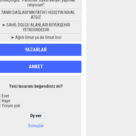
kmekçioğlu; “Partimde siyasi kariyer yapmak
istiyorum”
 TANRI DAĞLARI’NIN FATİH’İ HÜSEYİN NİHAL
ATSIZ
➤ SAHİL DOLGU ALANLARI BÜYÜKŞEHİR
YETKİSİNDEDİR
➤ Ağrılı Umut ya da Umut İnci
YAZARLAR
ANKET
Yeni tasarımı beğendiniz mi?
Evet
Hayır
Yorum yok
Sonuçlar