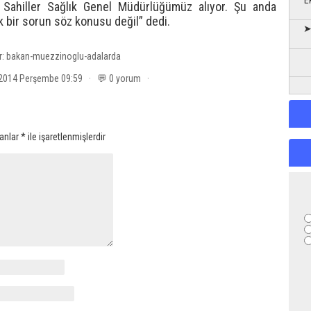
E
Sahiller Sağlık Genel Müdürlüğümüz alıyor. Şu anda
k bir sorun söz konusu değil” dedi.
➤
r:
bakan-muezzinoglu-adalarda
 2014 Perşembe 09:59 · 💬 0 yorum ·
lanlar
*
ile işaretlenmişlerdir