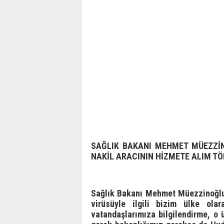
SAĞLIK BAKANI MEHMET MÜEZZİN
NAKİL ARACININ HİZMETE ALIM TÖ
Sağlık Bakanı Mehmet Müezzinoğlu, A
virüsüyle ilgili bizim ülke ol
vatandaşlarımıza bilgilendirme, o ü