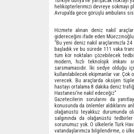
Türkiye dünya ile yarışacak noktayı y
helikopterlerimizi devreye sokmayı p
Avrupa’da gece görüşlü ambulans sist
Hizmete alınan deniz nakil araçlar
gidereceğini ifade eden Müezzinoğlu, 
“Bu yeni deniz nakil araçlarımızla 2
başladık ve bu sürede 111 vaka transf
tüm kör noktaları çözebilecek tedbir
modern, hızlı teknolojik imkanı 
sarsmamasıdır. İki sedye olduğu içi
kullanılabilecek ekipmanlar var. Çok 
verecek. Bu araçlarda oksijen tüpl
hastayı ortalama 8 dakika deniz trafi
Hastanesi’ne nakil edeceğiz”
Gazetecilerin sorularını da yanıtla
konusunda da önlemler aldıklarını anlat
olağanüstü teyakkuz durumunda olan
salgınında da olağanüstü tedbirler 
sorunumuz yok. O ülkelerle Türk Hava
vatandaşlarımıza bilgilendirme, o ülke