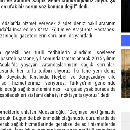
ut ve Sahiller Sağlık Genel Müdürlüğümüz alıyor. Şu
en ufak bir sorun söz konusu değil” dedi.
Adalar’da hizmet verecek 2 adet deniz nakil aracının
ada’da inşa edilen Kartal Eğitim ve Araştırma Hastanesi
inoğlu, gazetecilerin sorularını da yanıtladı.
n gerekli her türlü tedbirlerin alındığını söyleyen
apasiteli hastane, yıl sonunda tamamlanarak 2015 yılının
dalar’da yaşayan vatandaşlarımızın sağlık sorunları
sunda her türlü tedbiri alıyoruz. İki tane yeni deniz
. Büyükada, Kınalıada, Heybeli ve Burgazada’ya aile
cil hizmetlerimizi veriyoruz. Türkiye’nin genelinde
bileceği sağlık sistemini nasıl kurguladıysak burada da
bilecekleri sistemi daha iyi noktaya taşıyoruz” dedi.
 örneklerle anlatan Müezzinoğlu, “Geçmişe baktığımızda
ıyorduk. Bugün de beklenmedik olağanüstü durumlarda da
 gerek sağlık hizmetlerinde gerekse de acil hizmetlerde