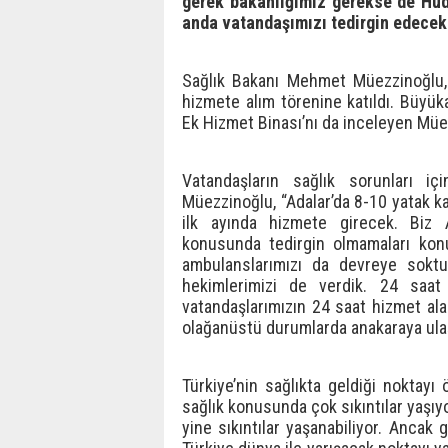
gerek bakanlığımız gerekse de Hud
anda vatandaşımızı tedirgin edecek 
Sağlık Bakanı Mehmet Müezzinoğlu, 
hizmete alım törenine katıldı. Büyük
Ek Hizmet Binası’nı da inceleyen Müezz
Vatandaşların sağlık sorunları içi
Müezzinoğlu, “Adalar’da 8-10 yatak k
ilk ayında hizmete girecek. Biz A
konusunda tedirgin olmamaları konu
ambulanslarımızı da devreye soktuk
hekimlerimizi de verdik. 24 saat a
vatandaşlarımızın 24 saat hizmet ala
olağanüstü durumlarda anakaraya ulaşa
Türkiye’nin sağlıkta geldiği noktayı
sağlık konusunda çok sıkıntılar yaş
yine sıkıntılar yaşanabiliyor. Ancak