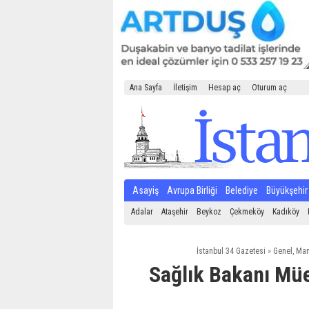
Ana Sayfa
İletişim
Hesap aç
Oturum aç
Asayiş
Avrupa Birliği
Belediye
Büyükşehir
Adalar
Ataşehir
Beykoz
Çekmeköy
Kadıköy
İstanbul 34 Gazetesi
»
Genel
,
Man
Sağlık Bakanı Müe