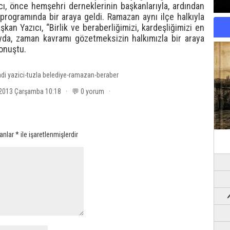
cı, önce hemşehri derneklerinin başkanlarıyla, ardından
rogramında bir araya geldi. Ramazan aynı ilçe halkıyla
aşkan Yazıcı, “Birlik ve beraberliğimizi, kardeşliğimizi en
da, zaman kavramı gözetmeksizin halkımızla bir araya
onuştu.
di yazici-tuzla belediye-ramazan-beraber
2013 Çarşamba 10:18 · 💬 0 yorum ·
lanlar
*
ile işaretlenmişlerdir