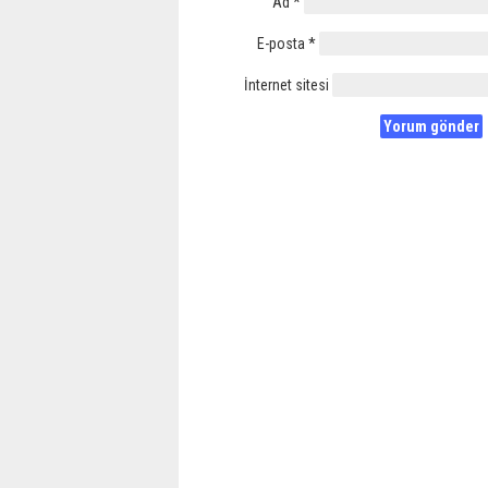
Ad
*
E-posta
*
İnternet sitesi