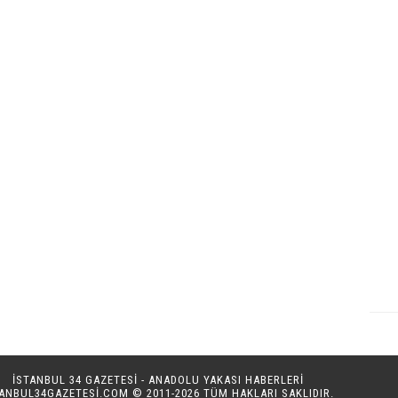
İSTANBUL 34 GAZETESİ - ANADOLU YAKASI HABERLERİ
TANBUL34GAZETESI.COM
© 2011-2026 TÜM HAKLARI SAKLIDIR.