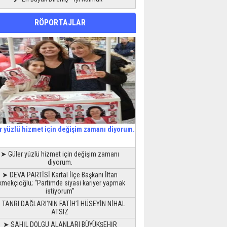
RÖPORTAJLAR
r yüzlü hizmet için değişim zamanı diyorum.
➤ Güler yüzlü hizmet için değişim zamanı
diyorum.
➤ DEVA PARTİSİ Kartal İlçe Başkanı İltan
kmekçioğlu; “Partimde siyasi kariyer yapmak
istiyorum”
 TANRI DAĞLARI’NIN FATİH’İ HÜSEYİN NİHAL
ATSIZ
➤ SAHİL DOLGU ALANLARI BÜYÜKŞEHİR