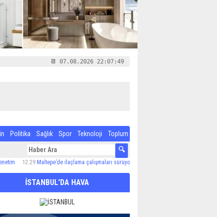
📆 07.08.2026 22:07:50
in
Politika
Sağlık
Spor
Teknoloji
Toplum
12:29
Maltepe’de ilaçlama çalışmaları sürüyor
12:24
Özel Çocuk ve Aile Akademisi’nde 6
İSTANBUL'DA HAVA