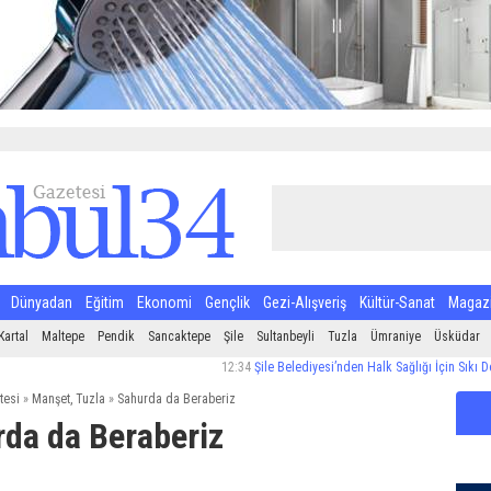
Dünyadan
Eğitim
Ekonomi
Gençlik
Gezi-Alışveriş
Kültür-Sanat
Magaz
Kartal
Maltepe
Pendik
Sancaktepe
Şile
Sultanbeyli
Tuzla
Ümraniye
Üsküdar
12:34
Şile Belediyesi’nden Halk Sağlığı İçin Sıkı Denetim
tesi
»
Manşet
,
Tuzla
»
Sahurda da Beraberiz
da da Beraberiz