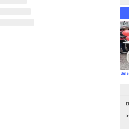
Güle
E
➤