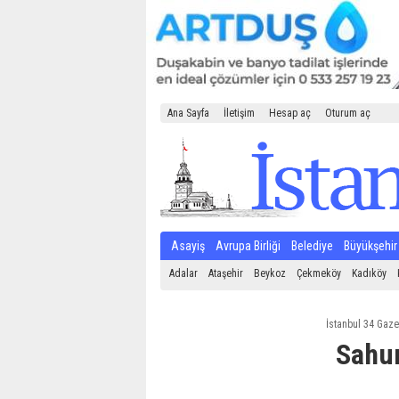
Ana Sayfa
İletişim
Hesap aç
Oturum aç
Asayiş
Avrupa Birliği
Belediye
Büyükşehir
Adalar
Ataşehir
Beykoz
Çekmeköy
Kadıköy
İstanbul 34 Gaze
Sahur