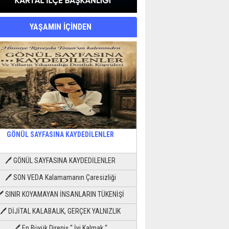
YAŞAMIN İÇİNDEN
GÖNÜL SAYFASINA KAYDEDİLENLER
🖊 GÖNÜL SAYFASINA KAYDEDİLENLER
🖊 SON VEDA Kalamamanın Çaresizliği
🖊 SINIR KOYAMAYAN İNSANLARIN TÜKENİŞİ
🖊 DİJİTAL KALABALIK, GERÇEK YALNIZLIK
🖊 En Büyük Direniş “ İyi Kalmak “