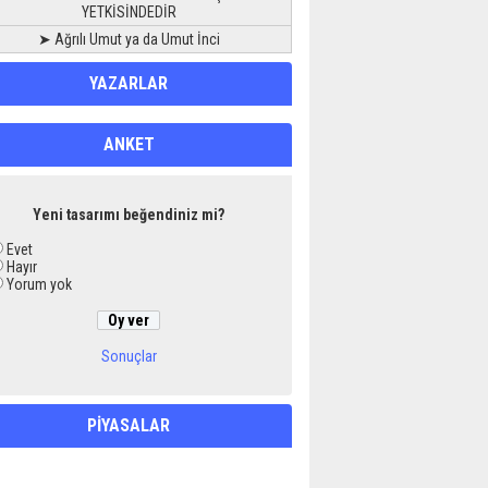
YETKİSİNDEDİR
➤ Ağrılı Umut ya da Umut İnci
YAZARLAR
ANKET
Yeni tasarımı beğendiniz mi?
Evet
Hayır
Yorum yok
Sonuçlar
PİYASALAR