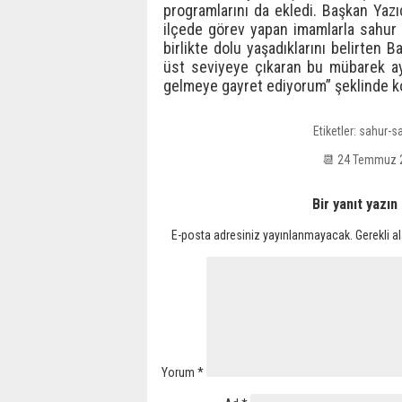
programlarını da ekledi. Başkan Yazı
ilçede görev yapan imamlarla sahur p
birlikte dolu yaşadıklarını belirten B
üst seviyeye çıkaran bu mübarek ay
gelmeye gayret ediyorum” şeklinde k
Etiketler:
sahur-sa
📆 24 Temmuz 
Bir yanıt yazın
E-posta adresiniz yayınlanmayacak.
Gerekli a
Yorum
*