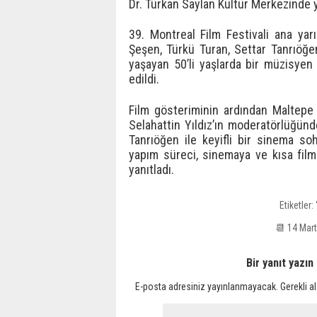
Dr. Türkan Saylan Kültür Merkezinde y
39. Montreal Film Festivali ana ya
Şeşen, Türkü Turan, Settar Tanrıöğen v
yaşayan 50’li yaşlarda bir müzisyen
edildi.
Film gösteriminin ardından Maltepe 
Selahattin Yıldız’ın moderatörlüğün
Tanrıöğen ile keyifli bir sinema soh
yapım süreci, sinemaya ve kısa filme 
yanıtladı.
Etiketler:
📆 14 Mar
Bir yanıt yazın
E-posta adresiniz yayınlanmayacak.
Gerekli a