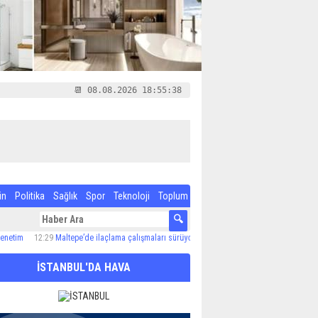
📆 08.08.2026 18:55:39
in
Politika
Sağlık
Spor
Teknoloji
Toplum
12:29
Maltepe’de ilaçlama çalışmaları sürüyor
12:24
Özel Çocuk ve Aile Akademisi’nde 
İSTANBUL'DA HAVA