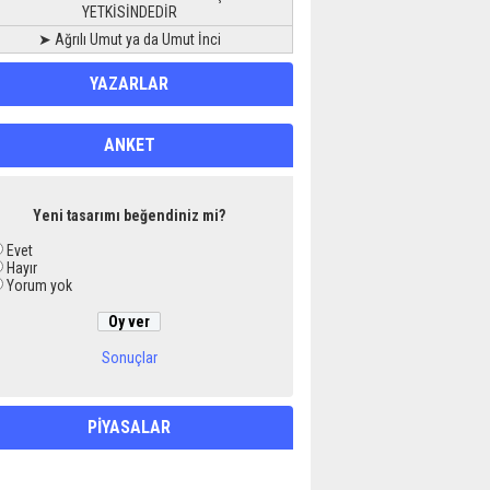
YETKİSİNDEDİR
➤ Ağrılı Umut ya da Umut İnci
YAZARLAR
ANKET
Yeni tasarımı beğendiniz mi?
Evet
Hayır
Yorum yok
Sonuçlar
PİYASALAR