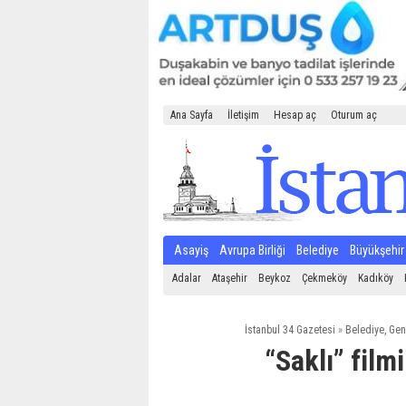
Ana Sayfa
İletişim
Hesap aç
Oturum aç
Asayiş
Avrupa Birliği
Belediye
Büyükşehir
Adalar
Ataşehir
Beykoz
Çekmeköy
Kadıköy
İstanbul 34 Gazetesi
»
Belediye
,
Gen
“Saklı” film