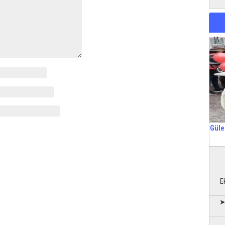
Güle
E
➤