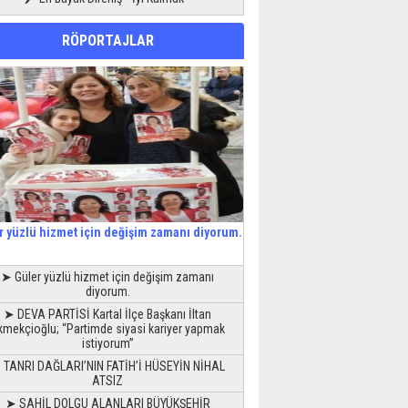
RÖPORTAJLAR
r yüzlü hizmet için değişim zamanı diyorum.
➤ Güler yüzlü hizmet için değişim zamanı
diyorum.
➤ DEVA PARTİSİ Kartal İlçe Başkanı İltan
kmekçioğlu; “Partimde siyasi kariyer yapmak
istiyorum”
 TANRI DAĞLARI’NIN FATİH’İ HÜSEYİN NİHAL
ATSIZ
➤ SAHİL DOLGU ALANLARI BÜYÜKŞEHİR