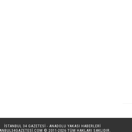
İSTANBUL 34 GAZETESİ - ANADOLU YAKASI HABERLERİ
TANBUL34GAZETESI.COM
© 2011-2026 TÜM HAKLARI SAKLIDIR.