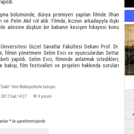
apıldı.
rışma bölümünde, dünya prömiyeri yapılan filmde İlhan
e Pelin Akil rol aldı. Filmde, kızının arkadaşıyla ilişki
 ile ailesine düşkün bir babanın kesişen hikayesi konu
Üniversitesi Güzel Sanatlar Fakültesi Dekanı Prof. Dr.
de, filmin yönetmeni Selim Evci ve oyunculardan Settar
beti yapıldı. Selim Evci, filminde anlatmak istedikleri,
bakışı, film festivalleri ve projeleri hakkında soruları
“Saklı” filmi Maltepelilerle buluştu
t 2017 Salı 14:27 · 💬 0 yorum ·
lanlar
*
ile işaretlenmişlerdir