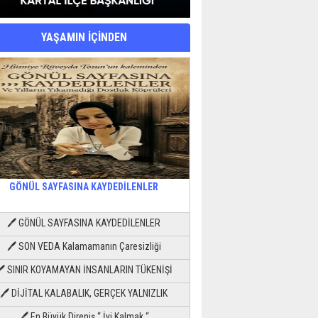
YAŞAMIN İÇİNDEN
GÖNÜL SAYFASINA KAYDEDİLENLER
🖊 GÖNÜL SAYFASINA KAYDEDİLENLER
🖊 SON VEDA Kalamamanın Çaresizliği
🖊 SINIR KOYAMAYAN İNSANLARIN TÜKENİŞİ
🖊 DİJİTAL KALABALIK, GERÇEK YALNIZLIK
🖊 En Büyük Direniş “ İyi Kalmak “