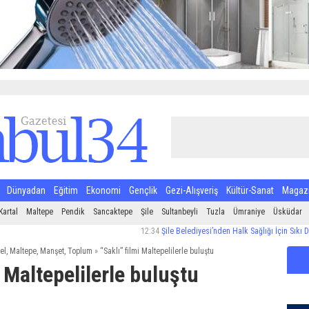
Dünyadan
Eğitim
Ekonomi
Gençlik
Gezi-Alışveriş
Kültür-Sanat
Magaz
Kartal
Maltepe
Pendik
Sancaktepe
Şile
Sultanbeyli
Tuzla
Ümraniye
Üsküdar
12:34
Şile Belediyesi’nden Halk Sağlığı İçin Sıkı Denetim
el
,
Maltepe
,
Manşet
,
Toplum
»
“Saklı” filmi Maltepelilerle buluştu
i Maltepelilerle buluştu