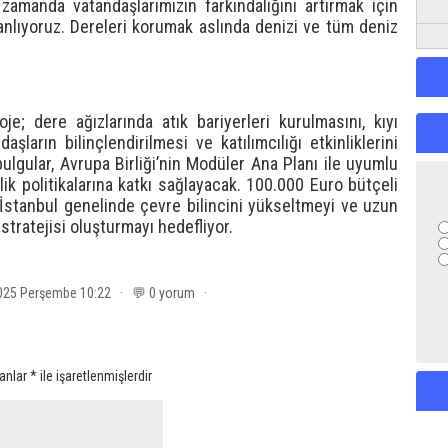
amanda vatandaşlarımızın farkındalığını artırmak için
planlıyoruz. Dereleri korumak aslında denizi ve tüm deniz
e; dere ağızlarında atık bariyerleri kurulmasını, kıyı
daşların bilinçlendirilmesi ve katılımcılığı etkinliklerini
bulgular, Avrupa Birliği’nin Modüler Ana Planı ile uyumlu
ilik politikalarına katkı sağlayacak. 100.000 Euro bütçeli
İstanbul genelinde çevre bilincini yükseltmeyi ve uzun
e stratejisi oluşturmayı hedefliyor.
2025 Perşembe 10:22 · 💬 0 yorum ·
lanlar
*
ile işaretlenmişlerdir