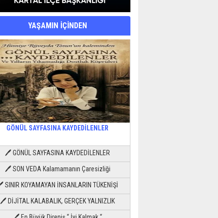
YAŞAMIN İÇİNDEN
GÖNÜL SAYFASINA KAYDEDİLENLER
🖊 GÖNÜL SAYFASINA KAYDEDİLENLER
🖊 SON VEDA Kalamamanın Çaresizliği
🖊 SINIR KOYAMAYAN İNSANLARIN TÜKENİŞİ
🖊 DİJİTAL KALABALIK, GERÇEK YALNIZLIK
🖊 En Büyük Direniş “ İyi Kalmak “