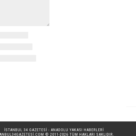
İSTANBUL 34 GAZETESİ - ANADOLU YAKASI HABERLERİ
TANBUL34GAZETESI.COM
© 2011-2026 TÜM HAKLARI SAKLIDIR.