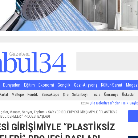
Dünyadan
Eğitim
Ekonomi
Gençlik
Gezi-Alışveriş
Kültür-Sanat
Magaz
Kartal
Maltepe
Pendik
Sancaktepe
Şile
Sultanbeyli
Tuzla
Ümraniye
Üsküdar
12:34
Şile Belediyesi’nden Halk Sağlığı İçin S
lçeler
,
Manşet
,
Sarıyer
,
Toplum
»
SARIYER BELEDİYESİ GİRİŞİMİYLE “PLASTİKSİZ
BUL DERELERİ” PROJESİ BAŞLADI
Sİ GİRİŞİMİYLE “PLASTİKSİZ