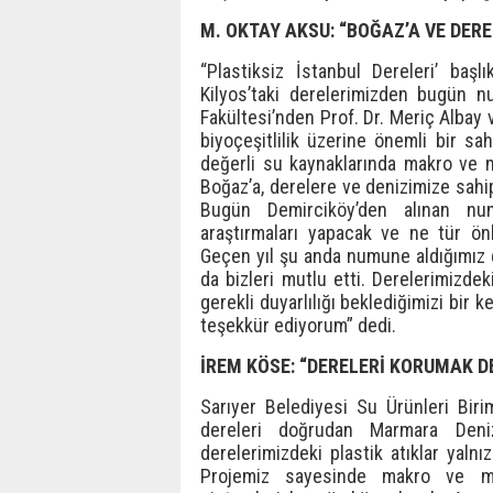
M. OKTAY AKSU: “BOĞAZ’A VE DER
“Plastiksiz İstanbul Dereleri’ baş
Kilyos’taki derelerimizden bugün nu
Fakültesi’nden Prof. Dr. Meriç Albay ve
biyoçeşitlilik üzerine önemli bir sa
değerli su kaynaklarında makro ve mi
Boğaz’a, derelere ve denizimize sahip 
Bugün Demirciköy’den alınan nu
araştırmaları yapacak ve ne tür önl
Geçen yıl şu anda numune aldığımız d
da bizleri mutlu etti. Derelerimizde
gerekli duyarlılığı beklediğimizi bir
teşekkür ediyorum” dedi.
İREM KÖSE: “DERELERİ KORUMAK D
Sarıyer Belediyesi Su Ürünleri Birim
dereleri doğrudan Marmara Deniz
derelerimizdeki plastik atıklar yalnı
Projemiz sayesinde makro ve mik