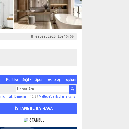
📆 08.08.2026 19:40:10
in
Politika
Sağlık
Spor
Teknoloji
Toplum
ıkı Denetim
12:29
Maltepe’de ilaçlama çalışmaları sürüyor
12:24
Özel Çocuk ve Aile Ak
İSTANBUL'DA HAVA