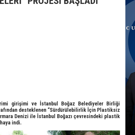
ELERİ” PROJESİ BAŞLADI
rimi girişimi ve İstanbul Boğaz Belediyeler Birliği
afından desteklenen “Sürdürülebilirlik İçin Plastiksiz
armara Denizi ile İstanbul Boğazı çevresindeki plastik
haya indi.