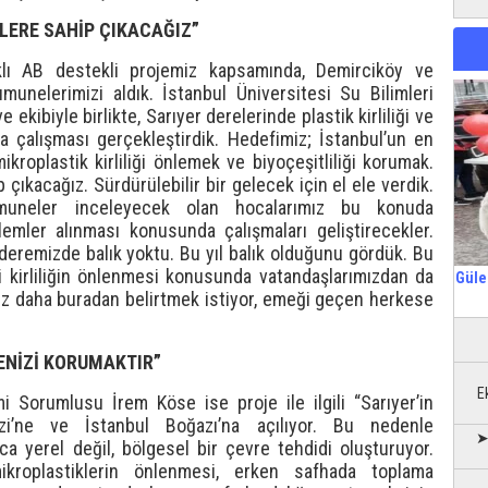
ELERE SAHİP ÇIKACAĞIZ”
lıklı AB destekli projemiz kapsamında, Demirciköy ve
munelerimizi aldık. İstanbul Üniversitesi Su Bilimleri
 ekibiyle birlikte, Sarıyer derelerinde plastik kirliliği ve
ha çalışması gerçekleştirdik. Hedefimiz; İstanbul’un en
kroplastik kirliliği önlemek ve biyoçeşitliliği korumak.
çıkacağız. Sürdürülebilir bir gelecek için el ele verdik.
muneler inceleyecek olan hocalarımız bu konuda
emler alınması konusunda çalışmaları geliştirecekler.
eremizde balık yoktu. Bu yıl balık olduğunu gördük. Bu
ki kirliliğin önlenmesi konusunda vatandaşlarımızdan da
Güle
 kez daha buradan belirtmek istiyor, emeği geçen herkese
ENİZİ KORUMAKTIR”
E
i Sorumlusu İrem Köse ise proje ile ilgili “Sarıyer’in
i’ne ve İstanbul Boğazı’na açılıyor. Bu nedenle
➤
zca yerel değil, bölgesel bir çevre tehdidi oluşturuyor.
roplastiklerin önlenmesi, erken safhada toplama