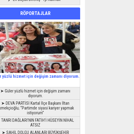
RÖPORTAJLAR
r yüzlü hizmet için değişim zamanı diyorum.
➤ Güler yüzlü hizmet için değişim zamanı
diyorum.
➤ DEVA PARTİSİ Kartal İlçe Başkanı İltan
kmekçioğlu; “Partimde siyasi kariyer yapmak
istiyorum”
 TANRI DAĞLARI’NIN FATİH’İ HÜSEYİN NİHAL
ATSIZ
➤ SAHİL DOLGU ALANLARI BÜYÜKŞEHİR