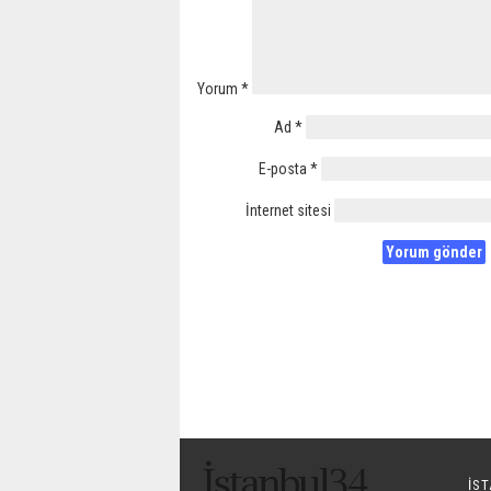
Yorum
*
Ad
*
E-posta
*
İnternet sitesi
IS