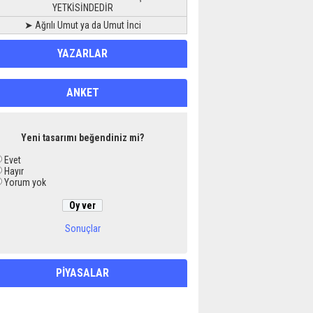
YETKİSİNDEDİR
➤ Ağrılı Umut ya da Umut İnci
YAZARLAR
ANKET
Yeni tasarımı beğendiniz mi?
Evet
Hayır
Yorum yok
Sonuçlar
PİYASALAR