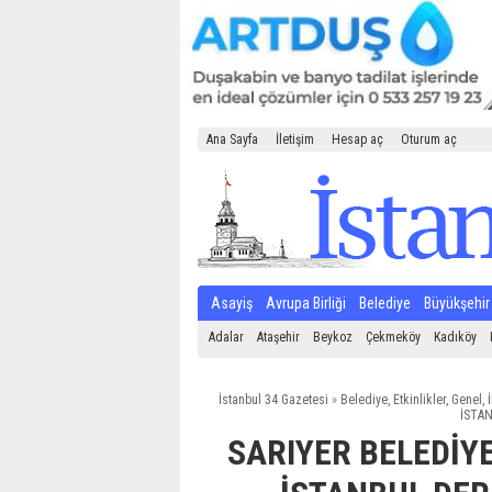
Ana Sayfa
İletişim
Hesap aç
Oturum aç
Asayiş
Avrupa Birliği
Belediye
Büyükşehir
Adalar
Ataşehir
Beykoz
Çekmeköy
Kadıköy
İstanbul 34 Gazetesi
»
Belediye
,
Etkinlikler
,
Genel
,
İ
İSTAN
SARIYER BELEDİYE