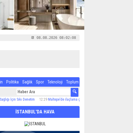
📆 08.08.2026 08:02:08
in
Politika
Sağlık
Spor
Teknoloji
Toplum
çin Sıkı Denetim
12:29
Maltepe’de ilaçlama çalışmaları sürüyor
12:24
Özel Çocuk ve Ail
İSTANBUL'DA HAVA