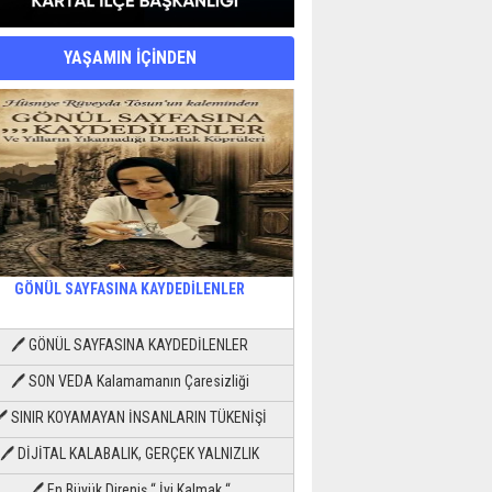
YAŞAMIN İÇİNDEN
GÖNÜL SAYFASINA KAYDEDİLENLER
🖊 GÖNÜL SAYFASINA KAYDEDİLENLER
🖊 SON VEDA Kalamamanın Çaresizliği
🖊 SINIR KOYAMAYAN İNSANLARIN TÜKENİŞİ
🖊 DİJİTAL KALABALIK, GERÇEK YALNIZLIK
🖊 En Büyük Direniş “ İyi Kalmak “