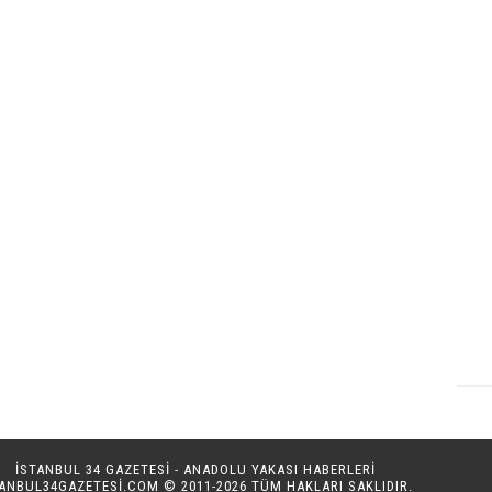
İSTANBUL 34 GAZETESİ - ANADOLU YAKASI HABERLERİ
TANBUL34GAZETESI.COM
© 2011-2026 TÜM HAKLARI SAKLIDIR.