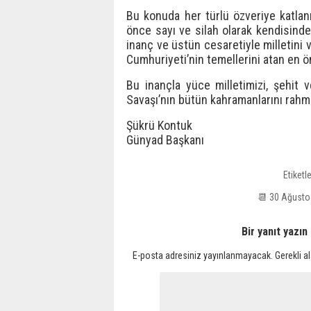
Bu konuda her türlü özveriye katlan
önce sayı ve silah olarak kendisind
inanç ve üstün cesaretiyle milletini 
Cumhuriyeti’nin temellerini atan en ö
Bu inançla yüce milletimizi, şehit v
Savaşı’nın bütün kahramanlarını rahm
Şükrü Kontuk
Günyad Başkanı
Etiketl
📆 30 Ağust
Bir yanıt yazın
E-posta adresiniz yayınlanmayacak.
Gerekli a