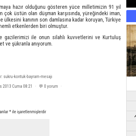
maya hazır olduğunu gösteren yüce milletimizin 91 yıl
en çok üstün olan düşman karşısında, yüreğindeki iman,
ve ülkesini kanının son damlasına kadar koruyan, Türkiye
nemli etkenlerden biri olmuştur.
e gazilerimizi ile onun silahlı kuvvetlerini ve Kurtuluş
et ve şükranla anıyorum.
er:
sukru-kontuk-bayram-mesajı
os 2013 Cuma 08:21 · 💬 0 yorum ·
lanlar
*
ile işaretlenmişlerdir