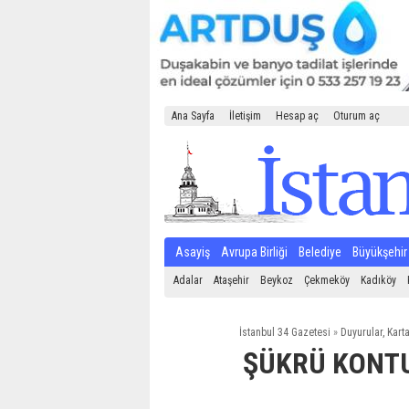
Ana Sayfa
İletişim
Hesap aç
Oturum aç
Asayiş
Avrupa Birliği
Belediye
Büyükşehir
Adalar
Ataşehir
Beykoz
Çekmeköy
Kadıköy
İstanbul 34 Gazetesi
»
Duyurular
,
Karta
ŞÜKRÜ KONTU