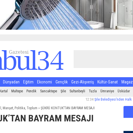
Dünyadan
Eğitim
Ekonomi
Gençlik
Gezi-Alışveriş
Kültür-Sanat
Magaz
Kartal
Maltepe
Pendik
Sancaktepe
Şile
Sultanbeyli
Tuzla
Ümraniye
Üsküdar
12:34
Şile Belediyesi’nden Halk Sağlığı İ
l
,
Manşet
,
Politika
,
Toplum
»
ŞÜKRÜ KONTUK’TAN BAYRAM MESAJI
K’TAN BAYRAM MESAJI