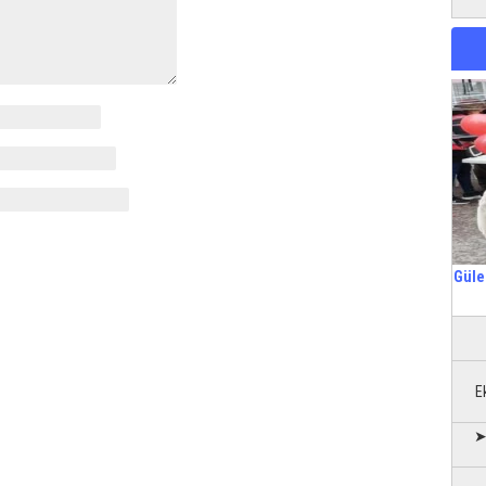
Güle
E
➤