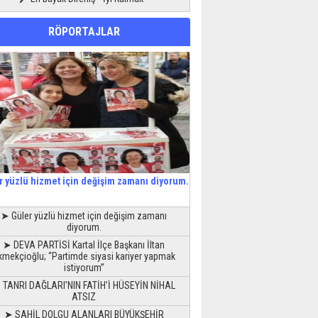
RÖPORTAJLAR
r yüzlü hizmet için değişim zamanı diyorum.
➤ Güler yüzlü hizmet için değişim zamanı
diyorum.
➤ DEVA PARTİSİ Kartal İlçe Başkanı İltan
kmekçioğlu; “Partimde siyasi kariyer yapmak
istiyorum”
 TANRI DAĞLARI’NIN FATİH’İ HÜSEYİN NİHAL
ATSIZ
➤ SAHİL DOLGU ALANLARI BÜYÜKŞEHİR