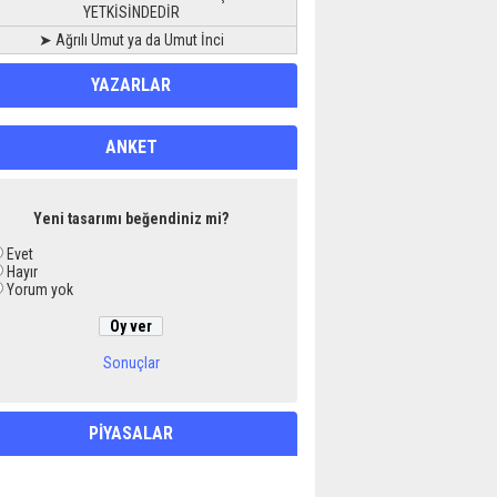
YETKİSİNDEDİR
➤ Ağrılı Umut ya da Umut İnci
YAZARLAR
ANKET
Yeni tasarımı beğendiniz mi?
Evet
Hayır
Yorum yok
Sonuçlar
PİYASALAR