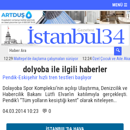
MENÜ ☰
12:29
Maltepe’de ilaçlama çalışmaları sürüyor
12:24
Özel Çocuk ve Aile Akadem
dolyoba ile ilgili haberler
Pendik-Eskişehir hızlı tren testleri başlıyor
Dolayoba Spor Kompleksi’nin açılışı Ulaştırma, Denizcilik ve
Habercilik Bakanı Lütfi Elvan’ın katılımıyla gerçekleşti.
Pendik’i “Tüm yolların kesiştiği kent” olarak niteleyen…
04.03.2014 10:23 💬 0
İSTANBUL'DA HAVA