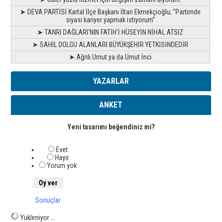
➤ DEVA PARTİSİ Kartal İlçe Başkanı İltan Ekmekçioğlu; “Partimde
siyasi kariyer yapmak istiyorum”
➤ TANRI DAĞLARI’NIN FATİH’İ HÜSEYİN NİHAL ATSIZ
➤ SAHİL DOLGU ALANLARI BÜYÜKŞEHİR YETKİSİNDEDİR
➤ Ağrılı Umut ya da Umut İnci
YAZARLAR
ANKET
Yeni tasarımı beğendiniz mi?
Evet
Hayır
Yorum yok
Sonuçlar
Yükleniyor ...