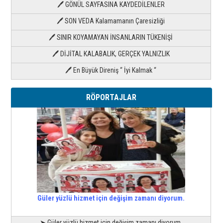
🖊 GÖNÜL SAYFASINA KAYDEDİLENLER
🖊 SON VEDA Kalamamanın Çaresizliği
🖊 SINIR KOYAMAYAN İNSANLARIN TÜKENİŞİ
🖊 DİJİTAL KALABALIK, GERÇEK YALNIZLIK
🖊 En Büyük Direniş “ İyi Kalmak “
RÖPORTAJLAR
Güler yüzlü hizmet için değişim zamanı diyorum.
➤ Güler yüzlü hizmet için değişim zamanı diyorum.