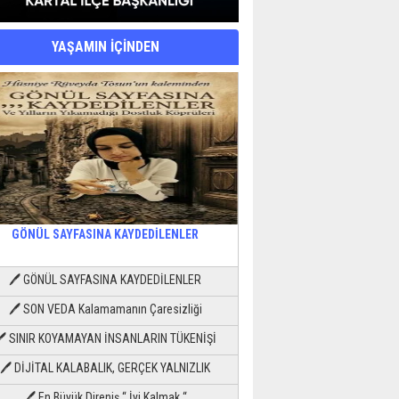
YAŞAMIN İÇİNDEN
GÖNÜL SAYFASINA KAYDEDİLENLER
🖊 GÖNÜL SAYFASINA KAYDEDİLENLER
🖊 SON VEDA Kalamamanın Çaresizliği
🖊 SINIR KOYAMAYAN İNSANLARIN TÜKENİŞİ
🖊 DİJİTAL KALABALIK, GERÇEK YALNIZLIK
🖊 En Büyük Direniş “ İyi Kalmak “