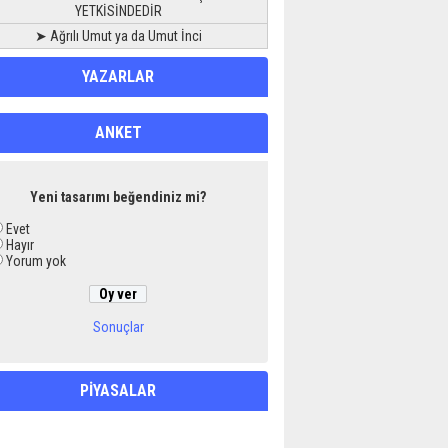
YETKİSİNDEDİR
➤ Ağrılı Umut ya da Umut İnci
YAZARLAR
ANKET
Yeni tasarımı beğendiniz mi?
Evet
Hayır
Yorum yok
Sonuçlar
PİYASALAR