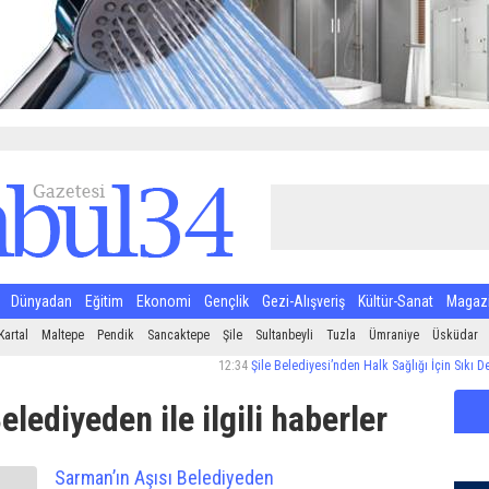
Dünyadan
Eğitim
Ekonomi
Gençlik
Gezi-Alışveriş
Kültür-Sanat
Magaz
Kartal
Maltepe
Pendik
Sancaktepe
Şile
Sultanbeyli
Tuzla
Ümraniye
Üsküdar
12:34
Şile Belediyesi’nden Halk Sağlığı İçin Sıkı Denetim
lediyeden ile ilgili haberler
Sarman’ın Aşısı Belediyeden