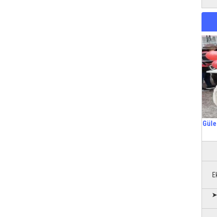
Güle
E
➤