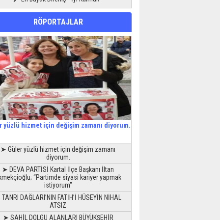
RÖPORTAJLAR
r yüzlü hizmet için değişim zamanı diyorum.
➤ Güler yüzlü hizmet için değişim zamanı
diyorum.
➤ DEVA PARTİSİ Kartal İlçe Başkanı İltan
kmekçioğlu; “Partimde siyasi kariyer yapmak
istiyorum”
 TANRI DAĞLARI’NIN FATİH’İ HÜSEYİN NİHAL
ATSIZ
➤ SAHİL DOLGU ALANLARI BÜYÜKŞEHİR