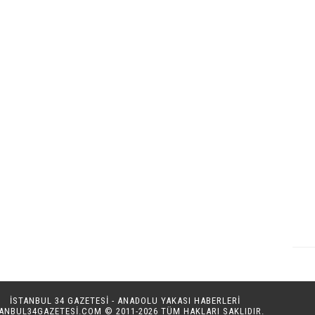
İSTANBUL 34 GAZETESİ - ANADOLU YAKASI HABERLERİ
TANBUL34GAZETESI.COM
© 2011-2026 TÜM HAKLARI SAKLIDIR.