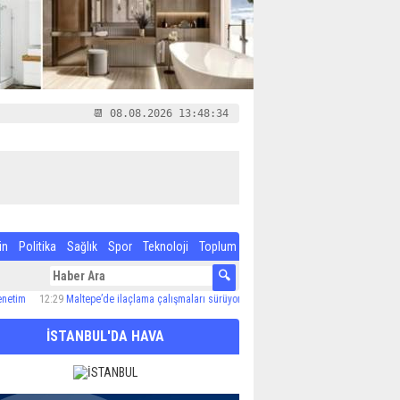
📆 08.08.2026 13:48:35
in
Politika
Sağlık
Spor
Teknoloji
Toplum
12:29
Maltepe’de ilaçlama çalışmaları sürüyor
12:24
Özel Çocuk ve Aile Akademisi’nde 6
İSTANBUL'DA HAVA