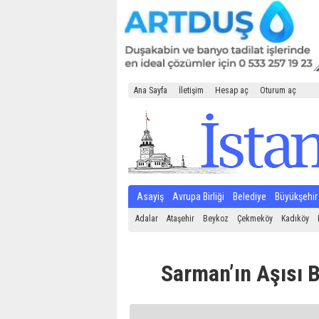
Ana Sayfa
İletişim
Hesap aç
Oturum aç
Asayiş
Avrupa Birliği
Belediye
Büyükşehir
Adalar
Ataşehir
Beykoz
Çekmeköy
Kadıköy
Sarman’ın Aşısı Be