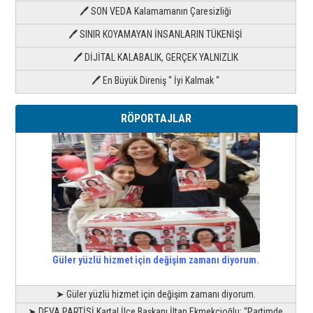
🖊 SON VEDA Kalamamanın Çaresizliği
🖊 SINIR KOYAMAYAN İNSANLARIN TÜKENİŞİ
🖊 DİJİTAL KALABALIK, GERÇEK YALNIZLIK
🖊 En Büyük Direniş “ İyi Kalmak “
RÖPORTAJLAR
Güler yüzlü hizmet için değişim zamanı diyorum.
➤ Güler yüzlü hizmet için değişim zamanı diyorum.
➤ DEVA PARTİSİ Kartal İlçe Başkanı İltan Ekmekçioğlu; “Partimde