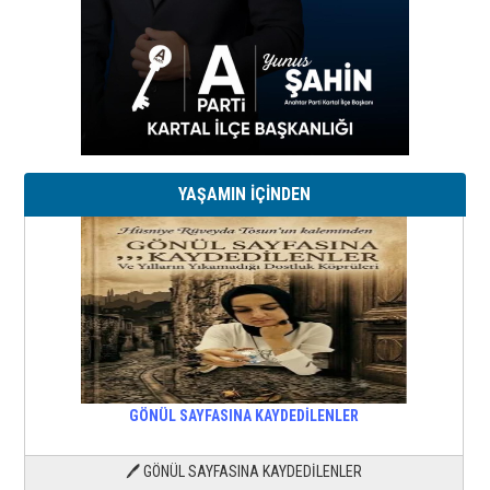
YAŞAMIN İÇİNDEN
GÖNÜL SAYFASINA KAYDEDİLENLER
🖊 GÖNÜL SAYFASINA KAYDEDİLENLER