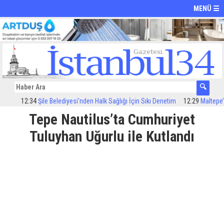
MENÜ ☰
12:34
Şile Belediyesi’nden Halk Sağlığı İçin Sıkı Denetim
12:29
Maltepe’de i
Tepe Nautilus’ta Cumhuriyet
Tuluyhan Uğurlu ile Kutlandı