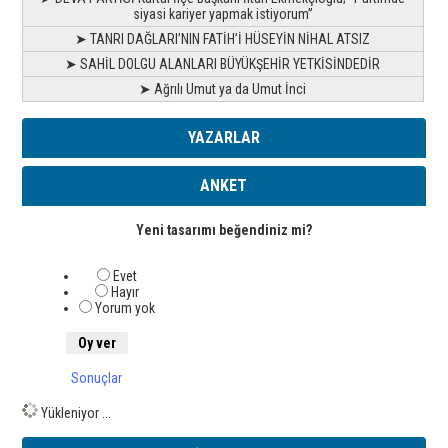
siyasi kariyer yapmak istiyorum”
➤ TANRI DAĞLARI’NIN FATİH’İ HÜSEYİN NİHAL ATSIZ
➤ SAHİL DOLGU ALANLARI BÜYÜKŞEHİR YETKİSİNDEDİR
➤ Ağrılı Umut ya da Umut İnci
YAZARLAR
ANKET
Yeni tasarımı beğendiniz mi?
Evet
Hayır
Yorum yok
Sonuçlar
Yükleniyor ...