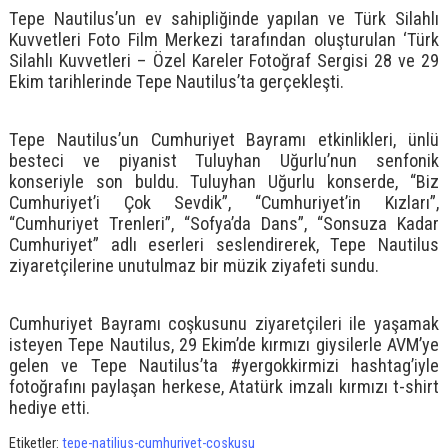
Tepe Nautilus’un ev sahipliğinde yapılan ve Türk Silahlı
Kuvvetleri Foto Film Merkezi tarafından oluşturulan ‘Türk
Silahlı Kuvvetleri – Özel Kareler Fotoğraf Sergisi 28 ve 29
Ekim tarihlerinde Tepe Nautilus’ta gerçekleşti.
Tepe Nautilus’un Cumhuriyet Bayramı etkinlikleri, ünlü
besteci ve piyanist Tuluyhan Uğurlu’nun senfonik
konseriyle son buldu. Tuluyhan Uğurlu konserde, “Biz
Cumhuriyet’i Çok Sevdik”, “Cumhuriyet’in Kızları”,
“Cumhuriyet Trenleri”, “Sofya’da Dans”, “Sonsuza Kadar
Cumhuriyet” adlı eserleri seslendirerek, Tepe Nautilus
ziyaretçilerine unutulmaz bir müzik ziyafeti sundu.
Cumhuriyet Bayramı coşkusunu ziyaretçileri ile yaşamak
isteyen Tepe Nautilus, 29 Ekim’de kırmızı giysilerle AVM’ye
gelen ve Tepe Nautilus’ta #yergokkirmizi hashtag’iyle
fotoğrafını paylaşan herkese, Atatürk imzalı kırmızı t-shirt
hediye etti.
Etiketler:
tepe-natilius-cumhuriyet-coskusu