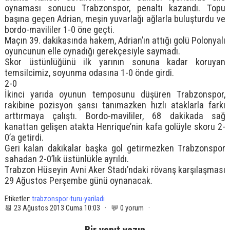
oynaması sonucu Trabzonspor, penaltı kazandı. Topu
başına geçen Adrian, meşin yuvarlağı ağlarla buluşturdu ve
bordo-mavililer 1-0 öne geçti.
Maçın 39. dakikasında hakem, Adrian’ın attığı golü Polonyalı
oyuncunun elle oynadığı gerekçesiyle saymadı.
Skor üstünlüğünü ilk yarının sonuna kadar koruyan
temsilcimiz, soyunma odasına 1-0 önde girdi.
2-0
İkinci yarıda oyunun temposunu düşüren Trabzonspor,
rakibine pozisyon şansı tanımazken hızlı ataklarla farkı
arttırmaya çalıştı. Bordo-mavililer, 68 dakikada sağ
kanattan gelişen atakta Henrique’nin kafa golüyle skoru 2-
0’a getirdi.
Geri kalan dakikalar başka gol getirmezken Trabzonspor
sahadan 2-0’lık üstünlükle ayrıldı.
Trabzon Hüseyin Avni Aker Stadı’ndaki rövanş karşılaşması
29 Ağustos Perşembe günü oynanacak.
Etiketler:
trabzonspor-turu-yariladi
📆 23 Ağustos 2013 Cuma 10:03 · 💬 0 yorum ·