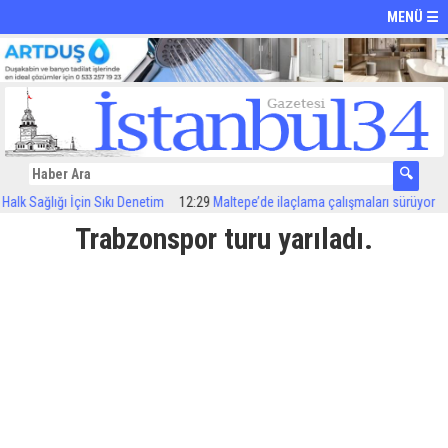
MENÜ ☰
 Sağlığı İçin Sıkı Denetim
12:29
Maltepe’de ilaçlama çalışmaları sürüyor
12:
Trabzonspor turu yarıladı.