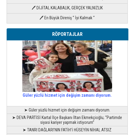
🖊 DİJİTAL KALABALIK, GERÇEK YALNIZLIK
🖊 En Büyük Direniş “ İyi Kalmak “
RÖPORTAJLAR
Güler yüzlü hizmet için değişim zamanı diyorum.
➤ Güler yüzlü hizmet için değişim zamanı diyorum.
➤ DEVA PARTİSİ Kartal İlçe Başkanı İltan Ekmekçioğlu; “Partimde
siyasi kariyer yapmak istiyorum”
➤ TANRI DAĞLARI’NIN FATİH’İ HÜSEYİN NİHAL ATSIZ