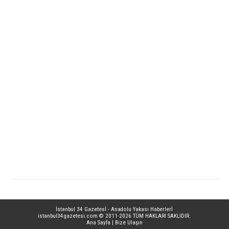
İstanbul 34 Gazetesİ - Anadolu Yakası Haberlerİ
istanbul34gazetesi.com
© 2011-2026 TÜM HAKLARI SAKLIDIR.
Ana Sayfa
|
Bize Ulaşın