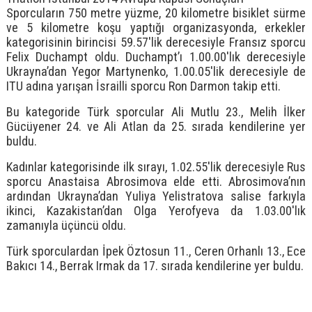
Sporcuların 750 metre yüzme, 20 kilometre bisiklet sürme
ve 5 kilometre koşu yaptığı organizasyonda, erkekler
kategorisinin birincisi 59.57′lik derecesiyle Fransız sporcu
Felix Duchampt oldu. Duchampt’ı 1.00.00′lık derecesiyle
Ukrayna’dan Yegor Martynenko, 1.00.05′lik derecesiyle de
ITU adına yarışan İsrailli sporcu Ron Darmon takip etti.
Bu kategoride Türk sporcular Ali Mutlu 23., Melih İlker
Gücüyener 24. ve Ali Atlan da 25. sırada kendilerine yer
buldu.
Kadınlar kategorisinde ilk sırayı, 1.02.55′lik derecesiyle Rus
sporcu Anastaisa Abrosimova elde etti. Abrosimova’nın
ardından Ukrayna’dan Yuliya Yelistratova salise farkıyla
ikinci, Kazakistan’dan Olga Yerofyeva da 1.03.00′lık
zamanıyla üçüncü oldu.
Türk sporculardan İpek Öztosun 11., Ceren Orhanlı 13., Ece
Bakıcı 14., Berrak Irmak da 17. sırada kendilerine yer buldu.