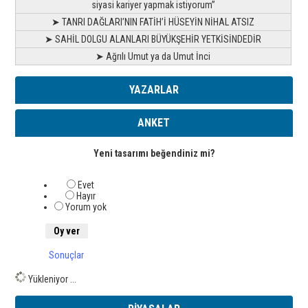
siyasi kariyer yapmak istiyorum”
➤ TANRI DAĞLARI’NIN FATİH’İ HÜSEYİN NİHAL ATSIZ
➤ SAHİL DOLGU ALANLARI BÜYÜKŞEHİR YETKİSİNDEDİR
➤ Ağrılı Umut ya da Umut İnci
YAZARLAR
ANKET
Yeni tasarımı beğendiniz mi?
Evet
Hayır
Yorum yok
Sonuçlar
Yükleniyor ...