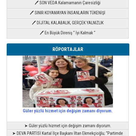
🖊 SON VEDA Kalamamanın Çaresizliği
🖊 SINIR KOYAMAYAN İNSANLARIN TÜKENİŞİ
🖊 DİJİTAL KALABALIK, GERÇEK YALNIZLIK
🖊 En Büyük Direniş “ İyi Kalmak “
RÖPORTAJLAR
Güler yüzlü hizmet için değişim zamanı diyorum.
➤ Güler yüzlü hizmet için değişim zamanı diyorum.
➤ DEVA PARTİSİ Kartal İlçe Başkanı İltan Ekmekçioğlu; “Partimde