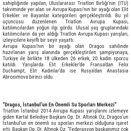
sahipliğinde yapılan, Uluslararası Triatlon Birliği’nin (ITU)
takviminde yer alan ve Avrupa Kupası’nın bir ayağı olan Elit
Erkekler ve Bayanlar kategorileri gerçekleştirildi. Bu yıl
üçüncüsü düzenlenen Triatlon Avrupa Kupası,
katılımcılardan yoğun ilgi gördü. Ulusal yaş gruplarındaki
katılımcıların da yer aldığı Triatlon Avrupa Kupası yarışları,
izleyicilere keyifli bir seyir yaşattı.
Avrupa Kupası’nın bir ayağı olan Dragos sahilinde
hazırlanan yarış alanında gerçekleştirilen şampiyonaya,
Türkiye ile birlikte 18 ülkeden 26 erkek, 20 kadın sporcu
katıldı. Yarışlarda Elit Erkekler’de Fransa’dan Felix
Duchampt, Elit Kadınlar’da ise Rusya’dan Anastasia
Abrosimova birinci oldu.
“Dragos, İstanbul’un En Önemli Su Sporları Merkezi”
Triatlon İstanbul 2014 Avrupa Kupası yarışlarını izlemeye
giden Kartal Belediye Başkanı Op. Dr. Altınok Öz, Dragos’un
İstanbul’un en önemli su sporları merkezi olduğuna işaret
etti. Başkan Op. Dr. Altınok Öz, “Federasyon başkanımız çok