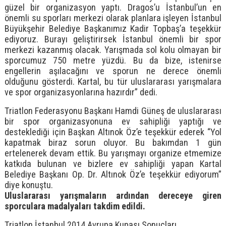
güzel bir organizasyon yaptı. Dragos’u İstanbul’un en
önemli su sporları merkezi olarak planlara işleyen İstanbul
Büyükşehir Belediye Başkanımız Kadir Topbaş’a teşekkür
ediyoruz. Burayı geliştirirsek İstanbul önemli bir spor
merkezi kazanmış olacak. Yarışmada sol kolu olmayan bir
sporcumuz 750 metre yüzdü. Bu da bize, istenirse
engellerin aşılacağını ve sporun ne derece önemli
olduğunu gösterdi. Kartal, bu tür uluslararası yarışmalara
ve spor organizasyonlarına hazırdır” dedi.
Triatlon Federasyonu Başkanı Hamdi Güneş de uluslararası
bir spor organizasyonuna ev sahipliği yaptığı ve
desteklediği için Başkan Altınok Öz’e teşekkür ederek “Yol
kapatmak biraz sorun oluyor. Bu bakımdan 1 gün
ertelenerek devam ettik. Bu yarışmayı organize etmemize
katkıda bulunan ve bizlere ev sahipliği yapan Kartal
Belediye Başkanı Op. Dr. Altınok Öz’e teşekkür ediyorum”
diye konuştu.
Uluslararası yarışmaların ardından dereceye giren
sporculara madalyaları takdim edildi.
Triatlon İstanbul 2014 Avrupa Kupası Sonuçları