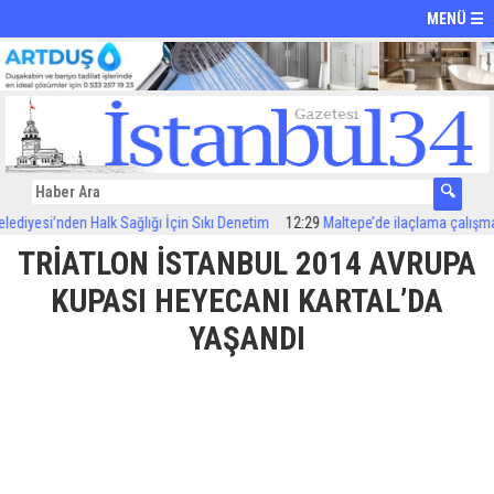
MENÜ ☰
yesi’nden Halk Sağlığı İçin Sıkı Denetim
12:29
Maltepe’de ilaçlama çalışmaları 
TRİATLON İSTANBUL 2014 AVRUPA
KUPASI HEYECANI KARTAL’DA
YAŞANDI