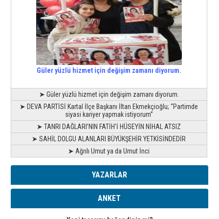
Güler yüzlü hizmet için değişim zamanı diyorum.
➤ Güler yüzlü hizmet için değişim zamanı diyorum.
➤ DEVA PARTİSİ Kartal İlçe Başkanı İltan Ekmekçioğlu; “Partimde
siyasi kariyer yapmak istiyorum”
➤ TANRI DAĞLARI’NIN FATİH’İ HÜSEYİN NİHAL ATSIZ
➤ SAHİL DOLGU ALANLARI BÜYÜKŞEHİR YETKİSİNDEDİR
➤ Ağrılı Umut ya da Umut İnci
YAZARLAR
ANKET