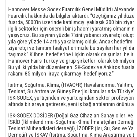
Hannover Messe Sodex Fuarcılık Genel Müdürü Alexander
Fuarcılık hakkında da bilgiler aktardı: “Geçtiğimiz yıl düze
fuarda, 5000’in üzerinde katılımcıyı yaklaşık 300 bin ziyare
ilgili sektörler için önemli bir iş hacmi yaratmış olmanın 
yaşıyoruz. Bu sayının yüzde 7’sini yabancı ziyaretçi oluşt
yıla göre yüzde 14 artış yakalamış olduk. Ancak hedefimiz
ziyaretçi ve tanıtım faaliyetlerimizle bu sayıları her yıl da
taşımak.” Kühnel hedeflerine ilişkin olarak da şunları belirtt
Hannover Fairs Turkey ve grup şirketleri olarak 56 milyon li
Bu yıl iki yılda bir düzenlenen ISK-Sodex ve Ankiros fuarlar
rakamı 85 milyon liraya çıkarmayı hedefliyoruz.”
Isıtma, Soğutma, Klima, (HVAC+R) Havalandırma, Yalıtım, 
Tesisat, Su Arıtma ve Güneş Enerjisi konularında Türkiye’ni
ISK-SODEX, yurtiçinden ve yurtdışından sektör profesyonell
altında bir araya getirerek, yeni iş bağlantılarının önünü aç
ISK-SODEX DOSİDER (Doğal Gaz Cihazları Sanayicileri ve İ
İSKİD (İklimlendirme-Soğutma-Klima İmalatçıları Derneği)
Tesisat Mühendisleri derneği), İZODER (Isı, Su, Ses ve Yang
Derneği) ve İSKAV (Isıtma, Soğutma, Klima Araştırma ve Eği