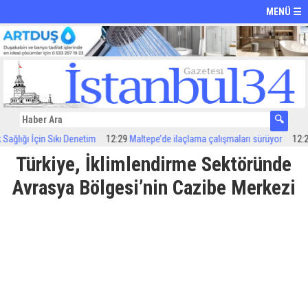
MENÜ ☰
ığı İçin Sıkı Denetim
12:29
Maltepe’de ilaçlama çalışmaları sürüyor
12:24
Öze
Türkiye, İklimlendirme Sektöründe
Avrasya Bölgesi’nin Cazibe Merkezi