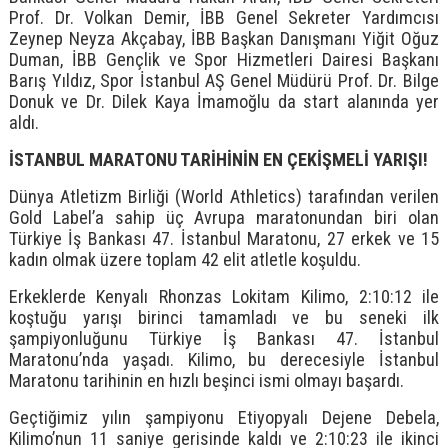
Prof. Dr. Volkan Demir, İBB Genel Sekreter Yardımcısı
Zeynep Neyza Akçabay, İBB Başkan Danışmanı Yiğit Oğuz
Duman, İBB Gençlik ve Spor Hizmetleri Dairesi Başkanı
Barış Yıldız, Spor İstanbul AŞ Genel Müdürü Prof. Dr. Bilge
Donuk ve Dr. Dilek Kaya İmamoğlu da start alanında yer
aldı.
İSTANBUL MARATONU TARİHİNİN EN ÇEKİŞMELİ YARIŞI!
Dünya Atletizm Birliği (World Athletics) tarafından verilen
Gold Label’a sahip üç Avrupa maratonundan biri olan
Türkiye İş Bankası 47. İstanbul Maratonu, 27 erkek ve 15
kadın olmak üzere toplam 42 elit atletle koşuldu.
Erkeklerde Kenyalı Rhonzas Lokitam Kilimo, 2:10:12 ile
koştuğu yarışı birinci tamamladı ve bu seneki ilk
şampiyonluğunu Türkiye İş Bankası 47. İstanbul
Maratonu’nda yaşadı. Kilimo, bu derecesiyle İstanbul
Maratonu tarihinin en hızlı beşinci ismi olmayı başardı.
Geçtiğimiz yılın şampiyonu Etiyopyalı Dejene Debela,
Kilimo’nun 11 saniye gerisinde kaldı ve 2:10:23 ile ikinci