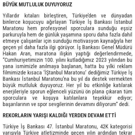
BÜYÜK MUTLULUK DUYUYORUZ
Yıllardır kıtaları birleştiren, Türkiye’den ve dünyadan
binlerce koşucuyu ağırlayan Türkiye İş Bankası İstanbul
Maratonu hem profesyonel sporculara sunduğu eşsiz
parkuruyla hem de günlük yaşamına sporu daha fazla dahil
etmeye çalışanlar için sunduğu motivasyon kaynağıyla her
geçen yıl daha fazla ilgi görüyor. İş Bankası Genel Müdürü
Hakan Aran, maratona ilişkin yaptığı değerlendirmede,
“Cumhuriyetimizin 100. yılını kutladığımız 2023 yılından bu
yana ismimizle anılmaya başlanan, hatta bu yılki reklam
filmimizde kısaca ‘İŞtanbul Maratonu’ dediğimiz Türkiye İş
Bankası İstanbul Maratonu’na bu yıl da destek vermekten
büyük mutluluk duyuyoruz. Her yıl bu etkinliğe katılarak
enerjileriyle sporun eğlenceli yüzünü ön plana çıkaran tüm
sporculara ve koşuya katılanlara teşekkür ediyor;
başarılarının ve spor sevgilerinin devamını diliyorum” dedi.
REKORLARIN YARIŞI KALDIĞI YERDEN DEVAM ETTİ
Türkiye İş Bankası 47. İstanbul Maratonu, 42K kategorisi
yarışıyla Türkiye atletizminde geçen yılın ardından tekrar