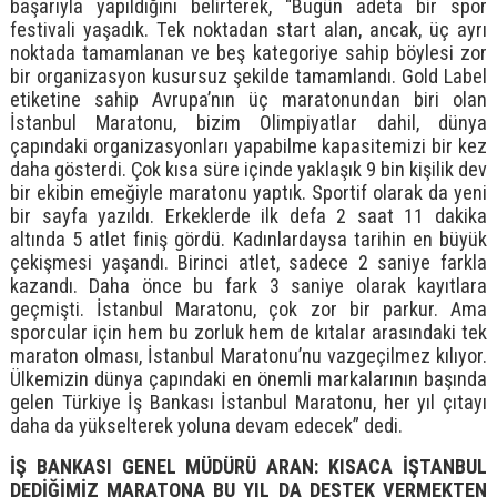
başarıyla yapıldığını belirterek, “Bugün adeta bir spor
festivali yaşadık. Tek noktadan start alan, ancak, üç ayrı
noktada tamamlanan ve beş kategoriye sahip böylesi zor
bir organizasyon kusursuz şekilde tamamlandı. Gold Label
etiketine sahip Avrupa’nın üç maratonundan biri olan
İstanbul Maratonu, bizim Olimpiyatlar dahil, dünya
çapındaki organizasyonları yapabilme kapasitemizi bir kez
daha gösterdi. Çok kısa süre içinde yaklaşık 9 bin kişilik dev
bir ekibin emeğiyle maratonu yaptık. Sportif olarak da yeni
bir sayfa yazıldı. Erkeklerde ilk defa 2 saat 11 dakika
altında 5 atlet finiş gördü. Kadınlardaysa tarihin en büyük
çekişmesi yaşandı. Birinci atlet, sadece 2 saniye farkla
kazandı. Daha önce bu fark 3 saniye olarak kayıtlara
geçmişti. İstanbul Maratonu, çok zor bir parkur. Ama
sporcular için hem bu zorluk hem de kıtalar arasındaki tek
maraton olması, İstanbul Maratonu’nu vazgeçilmez kılıyor.
Ülkemizin dünya çapındaki en önemli markalarının başında
gelen Türkiye İş Bankası İstanbul Maratonu, her yıl çıtayı
daha da yükselterek yoluna devam edecek” dedi.
İŞ BANKASI GENEL MÜDÜRÜ ARAN: KISACA İŞTANBUL
DEDİĞİMİZ MARATONA BU YIL DA DESTEK VERMEKTEN