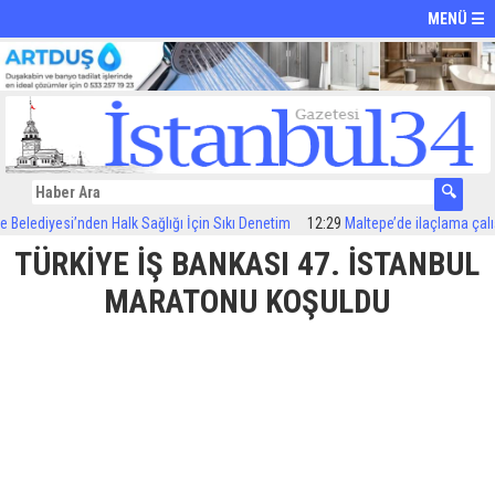
MENÜ ☰
yesi’nden Halk Sağlığı İçin Sıkı Denetim
12:29
Maltepe’de ilaçlama çalışmaları 
TÜRKİYE İŞ BANKASI 47. İSTANBUL
MARATONU KOŞULDU