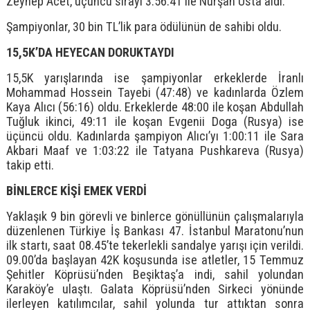
Zeynep Acet, üçüncü sırayı 3:56:41 ile Nurşah Usta aldı.
Şampiyonlar, 30 bin TL’lik para ödülünün de sahibi oldu.
15,5K’DA HEYECAN DORUKTAYDI
15,5K yarışlarında ise şampiyonlar erkeklerde İranlı
Mohammad Hossein Tayebi (47:48) ve kadınlarda Özlem
Kaya Alıcı (56:16) oldu. Erkeklerde 48:00 ile koşan Abdullah
Tuğluk ikinci, 49:11 ile koşan Evgenii Doga (Rusya) ise
üçüncü oldu. Kadınlarda şampiyon Alıcı’yı 1:00:11 ile Sara
Akbari Maaf ve 1:03:22 ile Tatyana Pushkareva (Rusya)
takip etti.
BİNLERCE KİŞİ EMEK VERDİ
Yaklaşık 9 bin görevli ve binlerce gönüllünün çalışmalarıyla
düzenlenen Türkiye İş Bankası 47. İstanbul Maratonu’nun
ilk startı, saat 08.45’te tekerlekli sandalye yarışı için verildi.
09.00’da başlayan 42K koşusunda ise atletler, 15 Temmuz
Şehitler Köprüsü’nden Beşiktaş’a indi, sahil yolundan
Karaköy’e ulaştı. Galata Köprüsü’nden Sirkeci yönünde
ilerleyen katılımcılar, sahil yolunda tur attıktan sonra