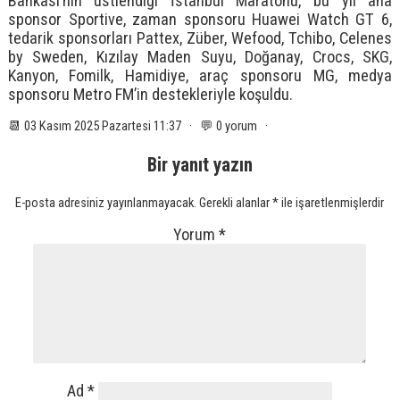
Bankası’nın üstlendiği İstanbul Maratonu, bu yıl ana
sponsor Sportive, zaman sponsoru Huawei Watch GT 6,
tedarik sponsorları Pattex, Züber, Wefood, Tchibo, Celenes
by Sweden, Kızılay Maden Suyu, Doğanay, Crocs, SKG,
Kanyon, Fomilk, Hamidiye, araç sponsoru MG, medya
sponsoru Metro FM’in destekleriyle koşuldu.
📆 03 Kasım 2025 Pazartesi 11:37 · 💬 0 yorum ·
Bir yanıt yazın
E-posta adresiniz yayınlanmayacak.
Gerekli alanlar
*
ile işaretlenmişlerdir
Yorum
*
Ad
*