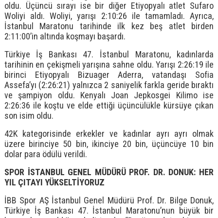
oldu. Üçüncü sırayı ise bir diğer Etiyopyalı atlet Sufaro
Woliyi aldı. Woliyi, yarışı 2:10:26 ile tamamladı. Ayrıca,
İstanbul Maratonu tarihinde ilk kez beş atlet birden
2:11:00’in altında koşmayı başardı.
Türkiye İş Bankası 47. İstanbul Maratonu, kadınlarda
tarihinin en çekişmeli yarışına sahne oldu. Yarışı 2:26:19 ile
birinci Etiyopyalı Bizuager Aderra, vatandaşı Sofia
Assefa’yı (2:26:21) yalnızca 2 saniyelik farkla geride bıraktı
ve şampiyon oldu. Kenyalı Joan Jepkosgei Kilimo ise
2:26:36 ile koştu ve elde ettiği üçüncülükle kürsüye çıkan
son isim oldu.
42K kategorisinde erkekler ve kadınlar ayrı ayrı olmak
üzere birinciye 50 bin, ikinciye 20 bin, üçüncüye 10 bin
dolar para ödülü verildi.
SPOR İSTANBUL GENEL MÜDÜRÜ PROF. DR. DONUK: HER
YIL ÇITAYI YÜKSELTİYORUZ
İBB Spor AŞ İstanbul Genel Müdürü Prof. Dr. Bilge Donuk,
Türkiye İş Bankası 47. İstanbul Maratonu’nun büyük bir