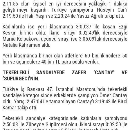
2:11:56 olan kişisel en iyi derecesini yaklaşık 1 dakika
geliştirmeyi başardı. Türkiye şampiyonu Hüseyin Can’ı
2:19:50 ile Halil Yaşın ve 2:23:24 ile Yavuz Ağralı takip etti.
Kadınlarda ise yerli klasmanda 3:00:37 ile koşan Ezgi
Keskin birinci oldu. İkinci sırayı 3:02:49’lık derecesiyle
Mariia Kolpakova, üçüncü sırayı ise 3:05:09’luk derecesiyle
Natalia Kahraman aldı.
Yerli klasmanda birinci olan atletlere 60 bin, ikincilere 50
bin ve üçüncülere 40 bin TL para ödülü verildi.
TEKERLEKLİ SANDALYEDE ZAFER ‘CANTAY’ VE
‘SÜPÜRGECİ’NİN
Türkiye İş Bankası 47. İstanbul Maratonu’nda tekerlekli
sandalye kategorisinde erkeklerde şampiyon Ömer Cantay
oldu. Yarışı 2:47:04 ile tamamlayan Cantay’ı 3:19:42 ile Birol
Kamar takip etti.
Tekerlekli sandalye kategorisinde kadınların şampiyonu
2:50:03 ile Zübeyde Süpürgeci oldu. İkinci sırayı 3:02:50 ile