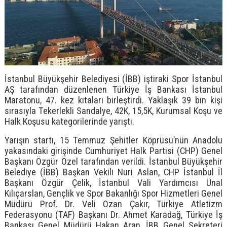
İstanbul Büyükşehir Belediyesi (İBB) iştiraki Spor İstanbul
AŞ tarafından düzenlenen Türkiye İş Bankası İstanbul
Maratonu, 47. kez kıtaları birleştirdi. Yaklaşık 39 bin kişi
sırasıyla Tekerlekli Sandalye, 42K, 15,5K, Kurumsal Koşu ve
Halk Koşusu kategorilerinde yarıştı.
Yarışın startı, 15 Temmuz Şehitler Köprüsü’nün Anadolu
yakasındaki girişinde Cumhuriyet Halk Partisi (CHP) Genel
Başkanı Özgür Özel tarafından verildi. İstanbul Büyükşehir
Belediye (İBB) Başkan Vekili Nuri Aslan, CHP İstanbul İl
Başkanı Özgür Çelik, İstanbul Vali Yardımcısı Ünal
Kılıçarslan, Gençlik ve Spor Bakanlığı Spor Hizmetleri Genel
Müdürü Prof. Dr. Veli Ozan Çakır, Türkiye Atletizm
Federasyonu (TAF) Başkanı Dr. Ahmet Karadağ, Türkiye İş
Bankası Genel Müdürü Hakan Aran, İBB Genel Sekreteri