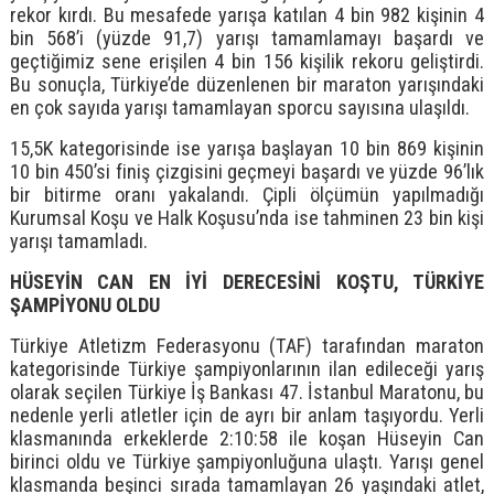
rekor kırdı. Bu mesafede yarışa katılan 4 bin 982 kişinin 4
bin 568’i (yüzde 91,7) yarışı tamamlamayı başardı ve
geçtiğimiz sene erişilen 4 bin 156 kişilik rekoru geliştirdi.
Bu sonuçla, Türkiye’de düzenlenen bir maraton yarışındaki
en çok sayıda yarışı tamamlayan sporcu sayısına ulaşıldı.
15,5K kategorisinde ise yarışa başlayan 10 bin 869 kişinin
10 bin 450’si finiş çizgisini geçmeyi başardı ve yüzde 96’lık
bir bitirme oranı yakalandı. Çipli ölçümün yapılmadığı
Kurumsal Koşu ve Halk Koşusu’nda ise tahminen 23 bin kişi
yarışı tamamladı.
HÜSEYİN CAN EN İYİ DERECESİNİ KOŞTU, TÜRKİYE
ŞAMPİYONU OLDU
Türkiye Atletizm Federasyonu (TAF) tarafından maraton
kategorisinde Türkiye şampiyonlarının ilan edileceği yarış
olarak seçilen Türkiye İş Bankası 47. İstanbul Maratonu, bu
nedenle yerli atletler için de ayrı bir anlam taşıyordu. Yerli
klasmanında erkeklerde 2:10:58 ile koşan Hüseyin Can
birinci oldu ve Türkiye şampiyonluğuna ulaştı. Yarışı genel
klasmanda beşinci sırada tamamlayan 26 yaşındaki atlet,