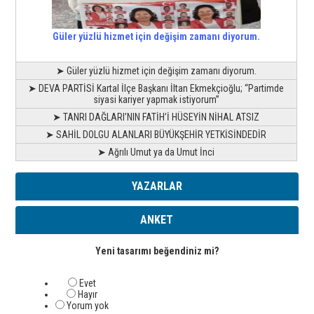
Güler yüzlü hizmet için değişim zamanı diyorum.
➤ Güler yüzlü hizmet için değişim zamanı diyorum.
➤ DEVA PARTİSİ Kartal İlçe Başkanı İltan Ekmekçioğlu; “Partimde
siyasi kariyer yapmak istiyorum”
➤ TANRI DAĞLARI’NIN FATİH’İ HÜSEYİN NİHAL ATSIZ
➤ SAHİL DOLGU ALANLARI BÜYÜKŞEHİR YETKİSİNDEDİR
➤ Ağrılı Umut ya da Umut İnci
YAZARLAR
ANKET
Yeni tasarımı beğendiniz mi?
Evet
Hayır
Yorum yok