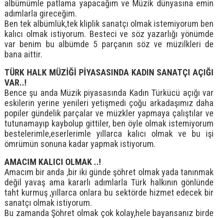
albümümle patlama yapacağım ve Müzik dünyasına emin
adımlarla gireceğim.
Ben tek albümlük,tek kliplik sanatçı olmak istemiyorum ben
kalıcı olmak istiyorum. Besteci ve söz yazarlığı yönümde
var benim bu albümde 5 parçanın söz ve müzilkleri de
bana aittir.
TÜRK HALK MÜZİĞİ PİYASASINDA KADIN SANATÇI AÇIĞI
VAR..!
Bence şu anda Müzik piyasasında Kadın Türkücü açığı var
eskilerin yerine yenileri yetişmedi çoğu arkadaşımız daha
popiler gündelik parçalar ve müzkler yapmaya çalıştılar ve
tutunamayıp kaybolup gittiler, ben öyle olmak istemiyorum
bestelerimle,eserlerimle yıllarca kalıcı olmak ve bu işi
ömrümün sonuna kadar yapmak istiyorum.
AMACIM KALICI OLMAK ..!
Amacım bir anda ,bir iki günde şöhret olmak yada tanınmak
değil yavaş ama kararlı adımlarla Türk halkının gönlünde
taht kurmuş ,yıllarca onlara bu sektörde hizmet edecek bir
sanatçı olmak istiyorum.
Bu zamanda Şöhret olmak çok kolay,hele bayansanız birde