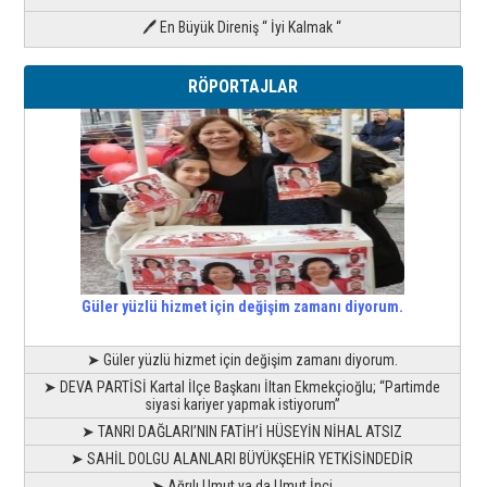
🖊 En Büyük Direniş “ İyi Kalmak “
RÖPORTAJLAR
Güler yüzlü hizmet için değişim zamanı diyorum.
➤ Güler yüzlü hizmet için değişim zamanı diyorum.
➤ DEVA PARTİSİ Kartal İlçe Başkanı İltan Ekmekçioğlu; “Partimde
siyasi kariyer yapmak istiyorum”
➤ TANRI DAĞLARI’NIN FATİH’İ HÜSEYİN NİHAL ATSIZ
➤ SAHİL DOLGU ALANLARI BÜYÜKŞEHİR YETKİSİNDEDİR
➤ Ağrılı Umut ya da Umut İnci