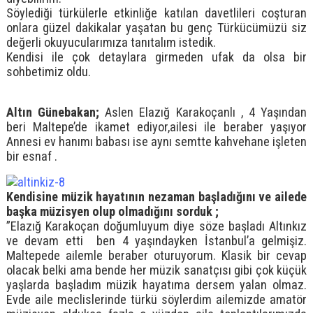
Söylediği türkülerle etkinliğe katılan davetlileri coşturan
onlara güzel dakikalar yaşatan bu genç Türkücümüzü siz
değerli okuyucularımıza tanıtalım istedik.
Kendisi ile çok detaylara girmeden ufak da olsa bir
sohbetimiz oldu.
Altın Günebakan;
Aslen Elazığ Karakoçanlı , 4 Yaşından
beri Maltepe’de ikamet ediyor,ailesi ile beraber yaşıyor
Annesi ev hanımı babası ise aynı semtte kahvehane işleten
bir esnaf .
Kendisine müzik hayatının nezaman başladığını ve ailede
başka müzisyen olup olmadığını sorduk ;
”Elazığ Karakoçan doğumluyum diye söze başladı Altınkız
ve devam etti ben 4 yaşındayken İstanbul’a gelmişiz.
Maltepede ailemle beraber oturuyorum. Klasik bir cevap
olacak belki ama bende her müzik sanatçısı gibi çok küçük
yaşlarda başladım müzik hayatıma dersem yalan olmaz.
Evde aile meclislerinde türkü söylerdim ailemizde amatör