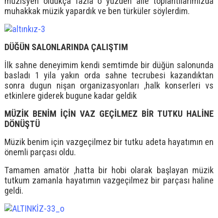
müzisyen oldukça fazla o yüzden aile toplantılarımızda
muhakkak müzik yapardık ve ben türküler söylerdim.
DÜĞÜN SALONLARINDA ÇALIŞTIM
İlk sahne deneyimim kendi semtimde bir düğün salonunda
basladı 1 yila yakın orda sahne tecrubesi kazandıktan
sonra dugun nişan organizasyonları ,halk konserleri vs
etkinlere giderek bugune kadar geldik
MÜZİK BENİM İÇİN VAZ GEÇİLMEZ BİR TUTKU HALİNE
DÖNÜŞTÜ
Müzik benim için vazgeçilmez bir tutku adeta hayatımın en
önemli parçası oldu.
Tamamen amatör ,hatta bir hobi olarak başlayan müzik
tutkum zamanla hayatımın vazgeçilmez bir parçası haline
geldi.