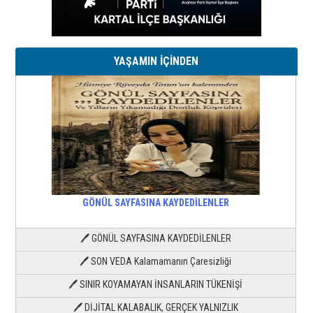
YAŞAMIN İÇİNDEN
GÖNÜL SAYFASINA KAYDEDİLENLER
🖊 GÖNÜL SAYFASINA KAYDEDİLENLER
🖊 SON VEDA Kalamamanın Çaresizliği
🖊 SINIR KOYAMAYAN İNSANLARIN TÜKENİŞİ
🖊 DİJİTAL KALABALIK, GERÇEK YALNIZLIK