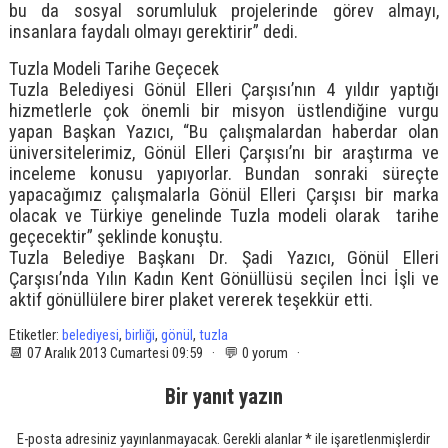
bu da sosyal sorumluluk projelerinde görev almayı,
insanlara faydalı olmayı gerektirir” dedi.
Tuzla Modeli Tarihe Geçecek
Tuzla Belediyesi Gönül Elleri Çarşısı’nın 4 yıldır yaptığı
hizmetlerle çok önemli bir misyon üstlendiğine vurgu
yapan Başkan Yazıcı, “Bu çalışmalardan haberdar olan
üniversitelerimiz, Gönül Elleri Çarşısı’nı bir araştırma ve
inceleme konusu yapıyorlar. Bundan sonraki süreçte
yapacağımız çalışmalarla Gönül Elleri Çarşısı bir marka
olacak ve Türkiye genelinde Tuzla modeli olarak tarihe
geçecektir” şeklinde konuştu.
Tuzla Belediye Başkanı Dr. Şadi Yazıcı, Gönül Elleri
Çarşısı’nda Yılın Kadın Kent Gönüllüsü seçilen İnci İşli ve
aktif gönüllülere birer plaket vererek teşekkür etti.
Etiketler:
belediyesi
,
birliği
,
gönül
,
tuzla
📆 07 Aralık 2013 Cumartesi 09:59 · 💬 0 yorum ·
Bir yanıt yazın
E-posta adresiniz yayınlanmayacak.
Gerekli alanlar
*
ile işaretlenmişlerdir