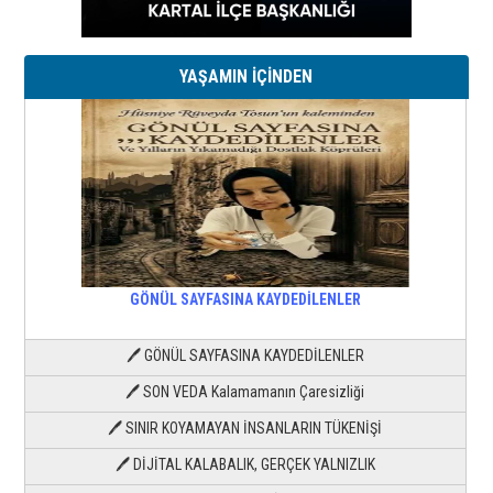
YAŞAMIN İÇİNDEN
GÖNÜL SAYFASINA KAYDEDİLENLER
🖊 GÖNÜL SAYFASINA KAYDEDİLENLER
🖊 SON VEDA Kalamamanın Çaresizliği
🖊 SINIR KOYAMAYAN İNSANLARIN TÜKENİŞİ
🖊 DİJİTAL KALABALIK, GERÇEK YALNIZLIK