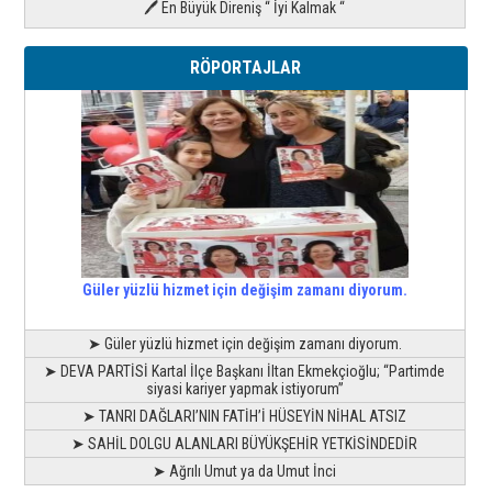
🖊 En Büyük Direniş “ İyi Kalmak “
RÖPORTAJLAR
Güler yüzlü hizmet için değişim zamanı diyorum.
➤ Güler yüzlü hizmet için değişim zamanı diyorum.
➤ DEVA PARTİSİ Kartal İlçe Başkanı İltan Ekmekçioğlu; “Partimde
siyasi kariyer yapmak istiyorum”
➤ TANRI DAĞLARI’NIN FATİH’İ HÜSEYİN NİHAL ATSIZ
➤ SAHİL DOLGU ALANLARI BÜYÜKŞEHİR YETKİSİNDEDİR
➤ Ağrılı Umut ya da Umut İnci