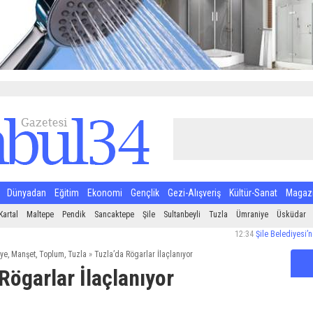
Dünyadan
Eğitim
Ekonomi
Gençlik
Gezi-Alışveriş
Kültür-Sanat
Magaz
Kartal
Maltepe
Pendik
Sancaktepe
Şile
Sultanbeyli
Tuzla
Ümraniye
Üsküdar
12:34
Şile Belediyesi’nden Ha
ye
,
Manşet
,
Toplum
,
Tuzla
»
Tuzla’da Rögarlar İlaçlanıyor
Rögarlar İlaçlanıyor