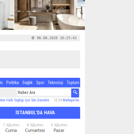
📆 06.08.2026 16:25:44
in
Politika
Sağlık
Spor
Teknoloji
Toplum
lk Sağlığı İçin Sıkı Denetim
12:29
Maltepe’de ilaçlama çalışmaları sürüyor
12:24
Özel 
İSTANBUL'DA HAVA