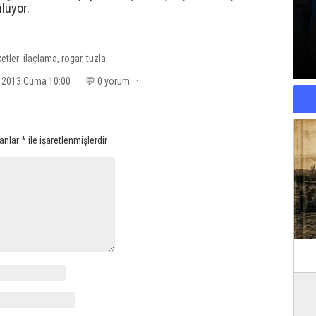
lüyor.
ketler:
ilaçlama
,
rogar
,
tuzla
m 2013 Cuma 10:00 · 💬 0 yorum ·
lanlar
*
ile işaretlenmişlerdir