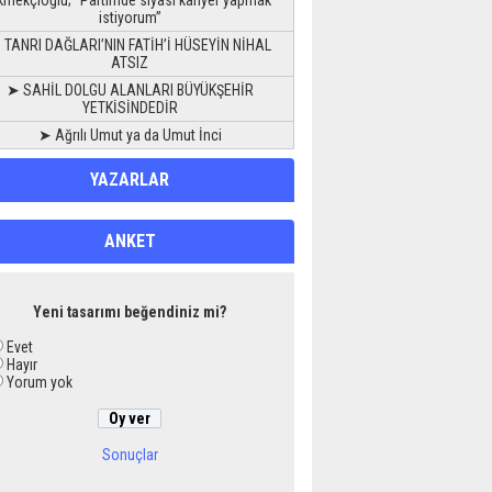
kmekçioğlu; “Partimde siyasi kariyer yapmak
istiyorum”
 TANRI DAĞLARI’NIN FATİH’İ HÜSEYİN NİHAL
ATSIZ
➤ SAHİL DOLGU ALANLARI BÜYÜKŞEHİR
YETKİSİNDEDİR
➤ Ağrılı Umut ya da Umut İnci
YAZARLAR
ANKET
Yeni tasarımı beğendiniz mi?
Evet
Hayır
Yorum yok
Sonuçlar