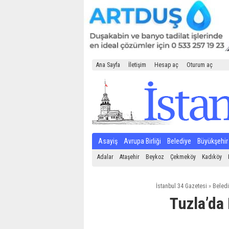
Ana Sayfa
İletişim
Hesap aç
Oturum aç
Asayiş
Avrupa Birliği
Belediye
Büyükşehir
Adalar
Ataşehir
Beykoz
Çekmeköy
Kadıköy
İstanbul 34 Gazetesi
»
Beledi
Tuzla’da 