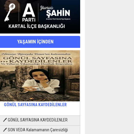
YAŞAMIN İÇİNDEN
GÖNÜL SAYFASINA KAYDEDİLENLER
🖊 GÖNÜL SAYFASINA KAYDEDİLENLER
🖊 SON VEDA Kalamamanın Çaresizliği