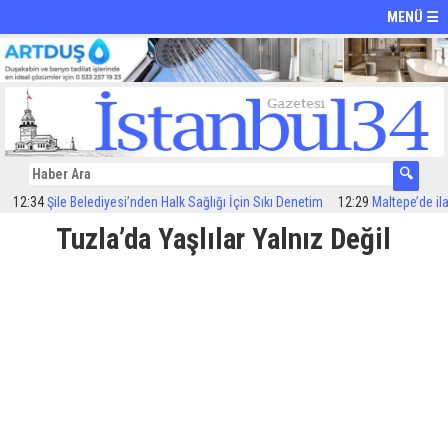
MENÜ ☰
12:34
Şile Belediyesi’nden Halk Sağlığı İçin Sıkı Denetim
12:29
Maltepe’de ilaçl
Tuzla’da Yaşlılar Yalnız Değil