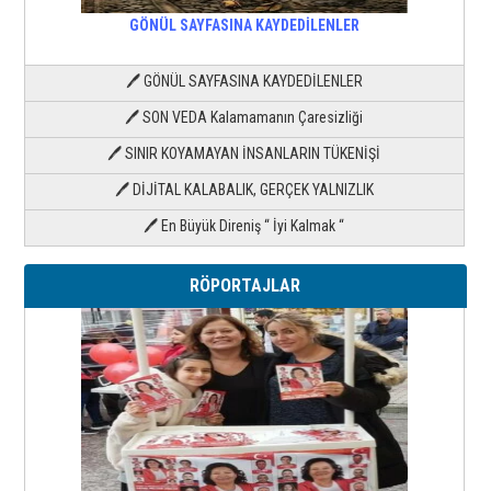
GÖNÜL SAYFASINA KAYDEDİLENLER
🖊 GÖNÜL SAYFASINA KAYDEDİLENLER
🖊 SON VEDA Kalamamanın Çaresizliği
🖊 SINIR KOYAMAYAN İNSANLARIN TÜKENİŞİ
🖊 DİJİTAL KALABALIK, GERÇEK YALNIZLIK
🖊 En Büyük Direniş “ İyi Kalmak “
RÖPORTAJLAR