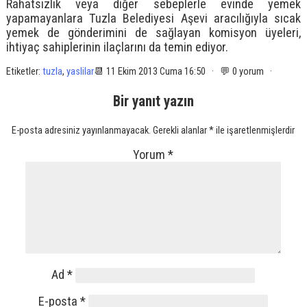
Rahatsızlık veya diğer sebeplerle evinde yemek
yapamayanlara Tuzla Belediyesi Aşevi aracılığıyla sıcak
yemek de gönderimini de sağlayan komisyon üyeleri,
ihtiyaç sahiplerinin ilaçlarını da temin ediyor.
Etiketler:
tuzla
,
yaslilar
📆 11 Ekim 2013 Cuma 16:50 · 💬 0 yorum ·
Bir yanıt yazın
E-posta adresiniz yayınlanmayacak.
Gerekli alanlar
*
ile işaretlenmişlerdir
Yorum
*
Ad
*
E-posta
*