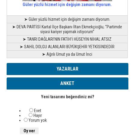
Güler yüzlü hizmet için değişim zamanı diyorum.
➤ Güler yüzlü hizmet için değişim zamanı diyorum.
➤ DEVA PARTİSİ Kartal İlçe Başkanı İltan Ekmekçioğlu; “Partimde
siyasi kariyer yapmak istiyorum”
➤ TANRI DAĞLARI’NIN FATİH’İ HÜSEYİN NİHAL ATSIZ
➤ SAHİL DOLGU ALANLARI BÜYÜKŞEHİR YETKİSİNDEDİR
➤ Ağrılı Umut ya da Umut İnci
YAZARLAR
ANKET
Yeni tasarımı beğendiniz mi?
Evet
Hayır
Yorum yok