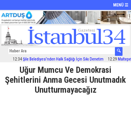
MENÜ ☰
12:34
Şile Belediyesi’nden Halk Sağlığı İçin Sıkı Denetim
12:29
Maltepe’de i
Uğur Mumcu Ve Demokrasi
Şehitlerini Anma Gecesi Unutmadık
Unutturmayacağız