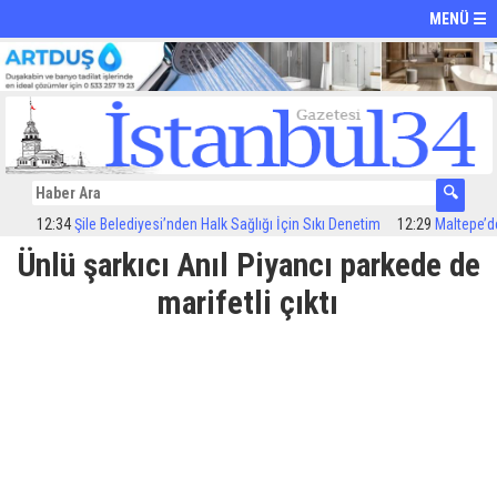
MENÜ ☰
12:34
Şile Belediyesi’nden Halk Sağlığı İçin Sıkı Denetim
12:29
Maltepe’de ila
Ünlü şarkıcı Anıl Piyancı parkede de
marifetli çıktı