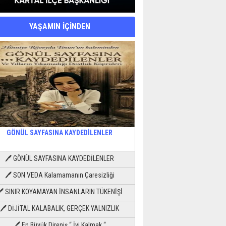
YAŞAMIN İÇİNDEN
GÖNÜL SAYFASINA KAYDEDİLENLER
🖊 GÖNÜL SAYFASINA KAYDEDİLENLER
🖊 SON VEDA Kalamamanın Çaresizliği
🖊 SINIR KOYAMAYAN İNSANLARIN TÜKENİŞİ
🖊 DİJİTAL KALABALIK, GERÇEK YALNIZLIK
🖊 En Büyük Direniş “ İyi Kalmak “