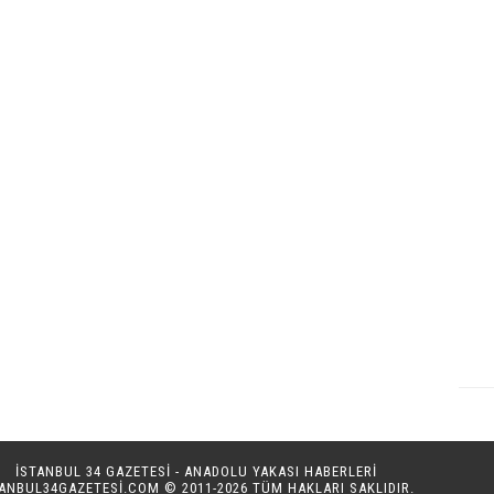
İSTANBUL 34 GAZETESİ - ANADOLU YAKASI HABERLERİ
TANBUL34GAZETESI.COM
© 2011-2026 TÜM HAKLARI SAKLIDIR.