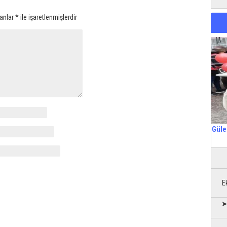
lanlar
*
ile işaretlenmişlerdir
Güle
E
➤