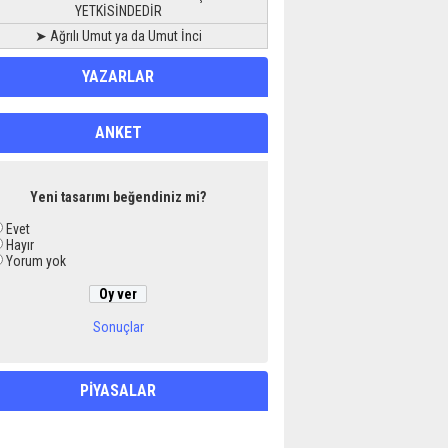
YETKİSİNDEDİR
➤ Ağrılı Umut ya da Umut İnci
YAZARLAR
ANKET
Yeni tasarımı beğendiniz mi?
Evet
Hayır
Yorum yok
Sonuçlar
PİYASALAR