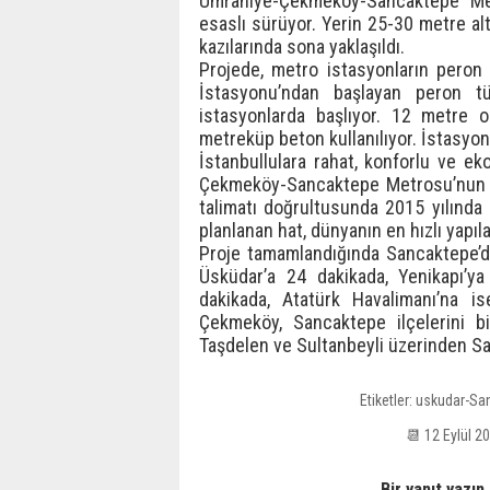
Ümraniye-Çekmeköy-Sancaktepe Metr
esaslı sürüyor. Yerin 25-30 metre al
kazılarında sona yaklaşıldı.
Projede, metro istasyonların peron 
İstasyonu’ndan başlayan peron tü
istasyonlarda başlıyor. 12 metre 
metreküp beton kullanılıyor. İstasyon
İstanbullulara rahat, konforlu ve 
Çekmeköy-Sancaktepe Metrosu’nun İs
talimatı doğrultusunda 2015 yılınd
planlanan hat, dünyanın en hızlı yapıl
Proje tamamlandığında Sancaktepe’d
Üsküdar’a 24 dakikada, Yenikapı’y
dakikada, Atatürk Havalimanı’na i
Çekmeköy, Sancaktepe ilçelerini bi
Taşdelen ve Sultanbeyli üzerinden Sa
Etiketler:
uskudar-San
📆 12 Eylül 
Bir yanıt yazın