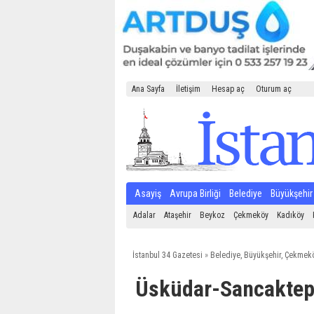
Ana Sayfa
İletişim
Hesap aç
Oturum aç
Asayiş
Avrupa Birliği
Belediye
Büyükşehir
Adalar
Ataşehir
Beykoz
Çekmeköy
Kadıköy
İstanbul 34 Gazetesi
»
Belediye
,
Büyükşehir
,
Çekmek
Üsküdar-Sancaktepe