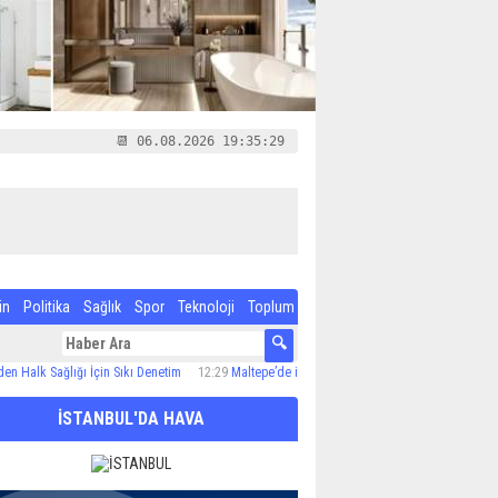
📆 06.08.2026 19:35:30
in
Politika
Sağlık
Spor
Teknoloji
Toplum
Sağlığı İçin Sıkı Denetim
12:29
Maltepe’de ilaçlama çalışmaları sürüyor
12:24
Özel Çoc
İSTANBUL'DA HAVA