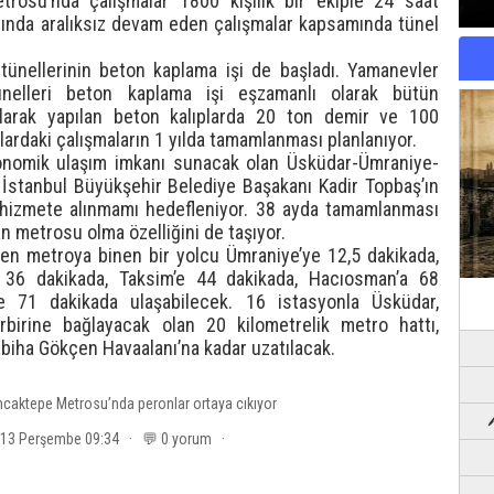
osu’nda çalışmalar 1800 kişilik bir ekiple 24 saat
tında aralıksız devam eden çalışmalar kapsamında tünel
tünellerinin beton kaplama işi de başladı. Yamanevler
nelleri beton kaplama işi eşzamanlı olarak bütün
olarak yapılan beton kalıplarda 20 ton demir ve 100
lardaki çalışmaların 1 yılda tamamlanması planlanıyor.
ekonomik ulaşım imkanı sunacak olan Üsküdar-Ümraniye-
tanbul Büyükşehir Belediye Başakanı Kadir Topbaş’ın
a hizmete alınmamı hedefleniyor. 38 ayda tamamlanması
an metrosu olma özelliğini de taşıyor.
en metroya binen bir yolcu Ümraniye’ye 12,5 dakikada,
a 36 dakikada, Taksim’e 44 dakikada, Hacıosman’a 68
se 71 dakikada ulaşabilecek. 16 istasyonla Üsküdar,
rbirine bağlayacak olan 20 kilometrelik metro hattı,
biha Gökçen Havaalanı’na kadar uzatılacak.
caktepe Metrosu’nda peronlar ortaya cıkıyor
2013 Perşembe 09:34 · 💬 0 yorum ·