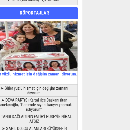
RÖPORTAJLAR
r yüzlü hizmet için değişim zamanı diyorum.
➤ Güler yüzlü hizmet için değişim zamanı
diyorum.
➤ DEVA PARTİSİ Kartal İlçe Başkanı İltan
kmekçioğlu; “Partimde siyasi kariyer yapmak
istiyorum”
 TANRI DAĞLARI’NIN FATİH’İ HÜSEYİN NİHAL
ATSIZ
➤ SAHİL DOLGU ALANLARI BÜYÜKŞEHİR