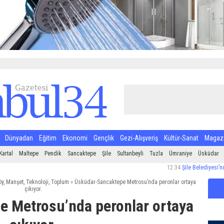
Dünyadan
Eğitim
Ekonomi
Gençlik
Gezi-Alışveriş
Kültür-Sanat
Magaz
Kartal
Maltepe
Pendik
Sancaktepe
Şile
Sultanbeyli
Tuzla
Ümraniye
Üsküdar
12:34
Şile Belediyesi’nden Halk 
öy
,
Manşet
,
Teknoloji
,
Toplum
»
Üsküdar-Sancaktepe Metrosu’nda peronlar ortaya
çıkıyor.
 Metrosu’nda peronlar ortaya