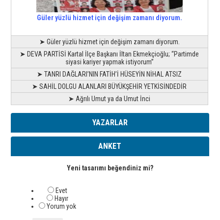
Güler yüzlü hizmet için değişim zamanı diyorum.
➤ Güler yüzlü hizmet için değişim zamanı diyorum.
➤ DEVA PARTİSİ Kartal İlçe Başkanı İltan Ekmekçioğlu; “Partimde
siyasi kariyer yapmak istiyorum”
➤ TANRI DAĞLARI’NIN FATİH’İ HÜSEYİN NİHAL ATSIZ
➤ SAHİL DOLGU ALANLARI BÜYÜKŞEHİR YETKİSİNDEDİR
➤ Ağrılı Umut ya da Umut İnci
YAZARLAR
ANKET
Yeni tasarımı beğendiniz mi?
Evet
Hayır
Yorum yok