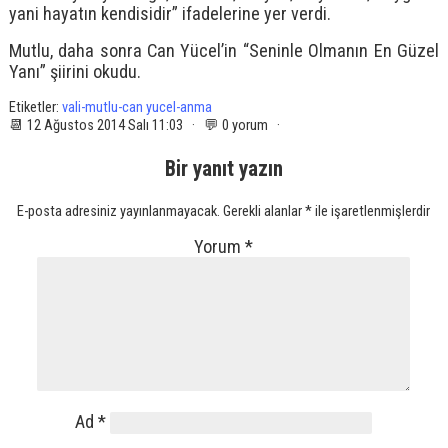
yani hayatın kendisidir” ifadelerine yer verdi.
Mutlu, daha sonra Can Yücel’in “Seninle Olmanın En Güzel
Yanı” şiirini okudu.
Etiketler:
vali-mutlu-can yucel-anma
📆 12 Ağustos 2014 Salı 11:03 · 💬 0 yorum ·
Bir yanıt yazın
E-posta adresiniz yayınlanmayacak.
Gerekli alanlar
*
ile işaretlenmişlerdir
Yorum
*
Ad
*