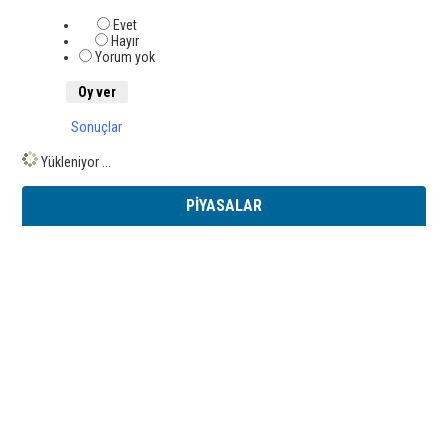
Evet
Hayır
Yorum yok
Sonuçlar
Yükleniyor ...
PİYASALAR