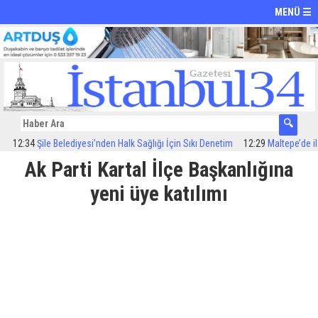
MENÜ ☰
34
Şile Belediyesi’nden Halk Sağlığı İçin Sıkı Denetim
12:29
Maltepe’de ilaçlama
Ak Parti Kartal İlçe Başkanlığına
yeni üye katılımı