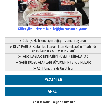
Güler yüzlü hizmet için değişim zamanı diyorum.
➤ Güler yüzlü hizmet için değişim zamanı diyorum.
➤ DEVA PARTİSİ Kartal İlçe Başkanı İltan Ekmekçioğlu; “Partimde
siyasi kariyer yapmak istiyorum”
➤ TANRI DAĞLARI’NIN FATİH’İ HÜSEYİN NİHAL ATSIZ
➤ SAHİL DOLGU ALANLARI BÜYÜKŞEHİR YETKİSİNDEDİR
➤ Ağrılı Umut ya da Umut İnci
YAZARLAR
ANKET
Yeni tasarımı beğendiniz mi?