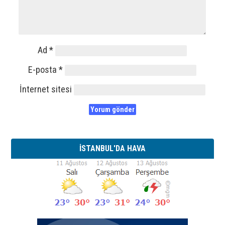
Ad
*
E-posta
*
İnternet sitesi
İSTANBUL'DA HAVA