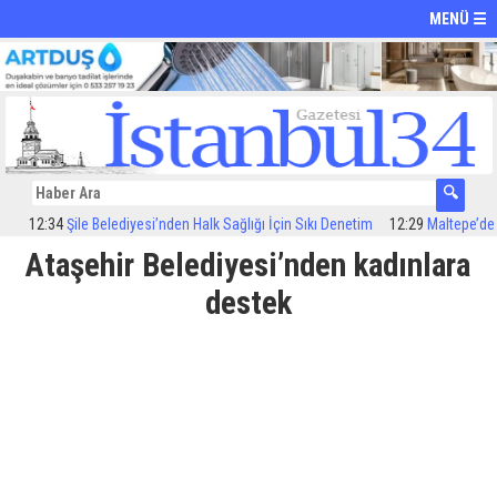
MENÜ ☰
12:34
Şile Belediyesi’nden Halk Sağlığı İçin Sıkı Denetim
12:29
Maltepe’de ila
Ataşehir Belediyesi’nden kadınlara
destek