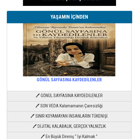
YAŞAMIN İÇİNDEN
GÖNÜL SAYFASINA KAYDEDİLENLER
🖊 GÖNÜL SAYFASINA KAYDEDİLENLER
🖊 SON VEDA Kalamamanın Çaresizliği
🖊 SINIR KOYAMAYAN İNSANLARIN TÜKENİŞİ
🖊 DİJİTAL KALABALIK, GERÇEK YALNIZLIK
🖊 En Büyük Direniş “ İyi Kalmak “