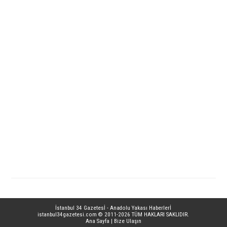
İstanbul 34 Gazetesİ - Anadolu Yakası Haberlerİ
istanbul34gazetesi.com
© 2011-2026 TÜM HAKLARI SAKLIDIR.
Ana Sayfa
|
Bize Ulaşın