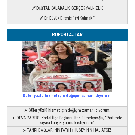
🖊 DİJİTAL KALABALIK, GERÇEK YALNIZLIK
🖊 En Büyük Direniş “ İyi Kalmak “
RÖPORTAJLAR
Güler yüzlü hizmet için değişim zamanı diyorum.
➤ Güler yüzlü hizmet için değişim zamanı diyorum.
➤ DEVA PARTİSİ Kartal İlçe Başkanı İltan Ekmekçioğlu; “Partimde
siyasi kariyer yapmak istiyorum”
➤ TANRI DAĞLARI’NIN FATİH’İ HÜSEYİN NİHAL ATSIZ