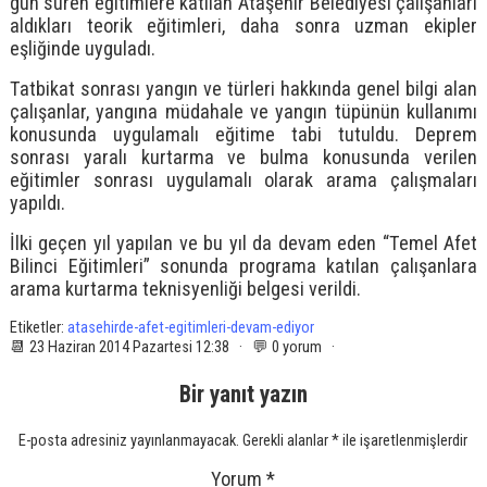
gün süren eğitimlere katılan Ataşehir Belediyesi çalışanları
aldıkları teorik eğitimleri, daha sonra uzman ekipler
eşliğinde uyguladı.
Tatbikat sonrası yangın ve türleri hakkında genel bilgi alan
çalışanlar, yangına müdahale ve yangın tüpünün kullanımı
konusunda uygulamalı eğitime tabi tutuldu. Deprem
sonrası yaralı kurtarma ve bulma konusunda verilen
eğitimler sonrası uygulamalı olarak arama çalışmaları
yapıldı.
İlki geçen yıl yapılan ve bu yıl da devam eden “Temel Afet
Bilinci Eğitimleri” sonunda programa katılan çalışanlara
arama kurtarma teknisyenliği belgesi verildi.
Etiketler:
atasehirde-afet-egitimleri-devam-ediyor
📆 23 Haziran 2014 Pazartesi 12:38 · 💬 0 yorum ·
Bir yanıt yazın
E-posta adresiniz yayınlanmayacak.
Gerekli alanlar
*
ile işaretlenmişlerdir
Yorum
*