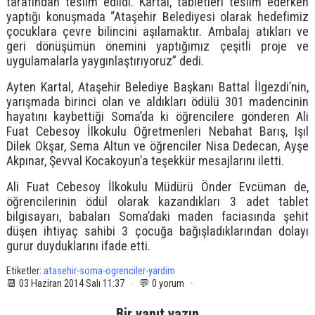
tarafından teslim edildi. Kartal, tabletleri teslim ederken
yaptığı konuşmada “Ataşehir Belediyesi olarak hedefimiz
çocuklara çevre bilincini aşılamaktır. Ambalaj atıkları ve
geri dönüşümün önemini yaptığımız çeşitli proje ve
uygulamalarla yaygınlaştırıyoruz” dedi.
Ayten Kartal, Ataşehir Belediye Başkanı Battal İlgezdi’nin,
yarışmada birinci olan ve aldıkları ödülü 301 madencinin
hayatını kaybettiği Soma’da ki öğrencilere gönderen Ali
Fuat Cebesoy İlkokulu Öğretmenleri Nebahat Barış, Işıl
Dilek Okşar, Sema Altun ve öğrenciler Nisa Dedecan, Ayşe
Akpınar, Şevval Kocakoyun’a teşekkür mesajlarını iletti.
Ali Fuat Cebesoy İlkokulu Müdürü Önder Evcüman de,
öğrencilerinin ödül olarak kazandıkları 3 adet tablet
bilgisayarı, babaları Soma’daki maden faciasında şehit
düşen ihtiyaç sahibi 3 çocuğa bağışladıklarından dolayı
gurur duyduklarını ifade etti.
Etiketler:
atasehir-soma-ogrenciler-yardim
📆 03 Haziran 2014 Salı 11:37 · 💬 0 yorum ·
Bir yanıt yazın