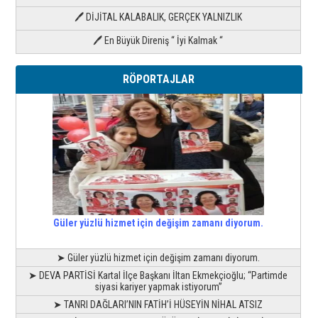
🖊 DİJİTAL KALABALIK, GERÇEK YALNIZLIK
🖊 En Büyük Direniş “ İyi Kalmak “
RÖPORTAJLAR
Güler yüzlü hizmet için değişim zamanı diyorum.
➤ Güler yüzlü hizmet için değişim zamanı diyorum.
➤ DEVA PARTİSİ Kartal İlçe Başkanı İltan Ekmekçioğlu; “Partimde
siyasi kariyer yapmak istiyorum”
➤ TANRI DAĞLARI’NIN FATİH’İ HÜSEYİN NİHAL ATSIZ