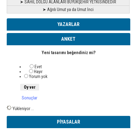
➤ SAHİL DOLGU ALANLARI BÜYÜKŞEHİR YETKİSİNDEDİR
➤ Ağrılı Umut ya da Umut İnci
YAZARLAR
ANKET
Yeni tasarımı beğendiniz mi?
Evet
Hayır
Yorum yok
Sonuçlar
Yükleniyor ...
PİYASALAR