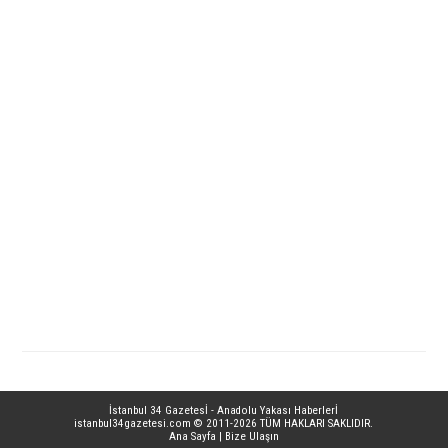
İstanbul 34 Gazetesİ - Anadolu Yakası Haberlerİ
istanbul34gazetesi.com
© 2011-2026 TÜM HAKLARI SAKLIDIR.
Ana Sayfa
|
Bize Ulaşın