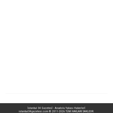
İstanbul 34 Gazetesİ - Anadolu Yakası Haberlerİ
istanbul34gazetesi.com
© 2011-2026 TÜM HAKLARI SAKLIDIR.