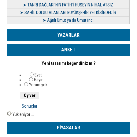
➤ TANRI DAĞLARI’NIN FATİH’İ HÜSEYİN NİHAL ATSIZ
➤ SAHİL DOLGU ALANLARI BÜYÜKŞEHİR YETKİSİNDEDİR
➤ Ağrılı Umut ya da Umut İnci
YAZARLAR
ANKET
Yeni tasarımı beğendiniz mi?
Evet
Hayır
Yorum yok
Sonuçlar
Yükleniyor ...
PİYASALAR