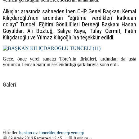
Alkışlar arasında sahneden inen CHP Genel Başkanı Kemal
Kılıçdaroğlu’nun ardından “eğitime verdikleri katkıdan
dolayı” Tunceli Eğitim Gönüllüleri Derneği Başkanı Hasan
Göyüldar, Ali Boztuğ, Saliye Kaya, Tülay Çermit, Fatih
Kılıçdaroğlu ve Yılmaz Kılıçoğlu’na teşekkür edildi.
Gece, önce yerel sanatçı Töre’nin türküleri, ardından da usta
yorumcu Leman Sam’ın seslendirdiği şarkılarıyla sona erdi.
Galeri
Etiketler:
baskan-oz-tunceliler-dernegi-yemegi
📆 09 Aralık 2013 Pazartesi 13:45 · 💬 0 yorum ·