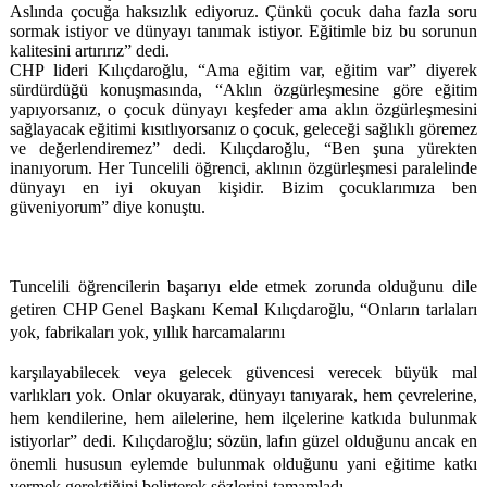
Aslında çocuğa haksızlık ediyoruz. Çünkü çocuk daha fazla soru
sormak istiyor ve dünyayı tanımak istiyor. Eğitimle biz bu sorunun
kalitesini artırırız” dedi.
CHP lideri Kılıçdaroğlu, “Ama eğitim var, eğitim var” diyerek
sürdürdüğü konuşmasında, “Aklın özgürleşmesine göre eğitim
yapıyorsanız, o çocuk dünyayı keşfeder ama aklın özgürleşmesini
sağlayacak eğitimi kısıtlıyorsanız o çocuk, geleceği sağlıklı göremez
ve değerlendiremez” dedi. Kılıçdaroğlu, “Ben şuna yürekten
inanıyorum. Her Tuncelili öğrenci, aklının özgürleşmesi paralelinde
dünyayı en iyi okuyan kişidir. Bizim çocuklarımıza ben
güveniyorum” diye konuştu.
Tuncelili öğrencilerin başarıyı elde etmek zorunda olduğunu dile
getiren CHP Genel Başkanı Kemal Kılıçdaroğlu, “Onların tarlaları
yok, fabrikaları yok, yıllık harcamalarını
karşılayabilecek veya gelecek güvencesi verecek büyük mal
varlıkları yok. Onlar okuyarak, dünyayı tanıyarak, hem çevrelerine,
hem kendilerine, hem ailelerine, hem ilçelerine katkıda bulunmak
istiyorlar” dedi. Kılıçdaroğlu; sözün, lafın güzel olduğunu ancak en
önemli hususun eylemde bulunmak olduğunu yani eğitime katkı
vermek gerektiğini belirterek sözlerini tamamladı.