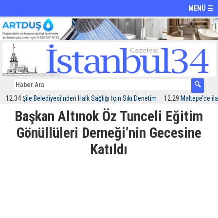
MENÜ ☰
34
Şile Belediyesi’nden Halk Sağlığı İçin Sıkı Denetim
12:29
Maltepe’de ilaçlama
Başkan Altınok Öz Tunceli Eğitim
Gönüllüleri Derneği’nin Gecesine
Katıldı