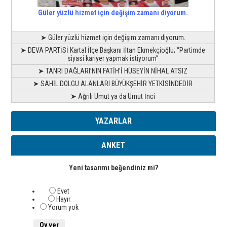
Güler yüzlü hizmet için değişim zamanı diyorum.
➤ Güler yüzlü hizmet için değişim zamanı diyorum.
➤ DEVA PARTİSİ Kartal İlçe Başkanı İltan Ekmekçioğlu; “Partimde
siyasi kariyer yapmak istiyorum”
➤ TANRI DAĞLARI’NIN FATİH’İ HÜSEYİN NİHAL ATSIZ
➤ SAHİL DOLGU ALANLARI BÜYÜKŞEHİR YETKİSİNDEDİR
➤ Ağrılı Umut ya da Umut İnci
YAZARLAR
ANKET
Yeni tasarımı beğendiniz mi?
Evet
Hayır
Yorum yok