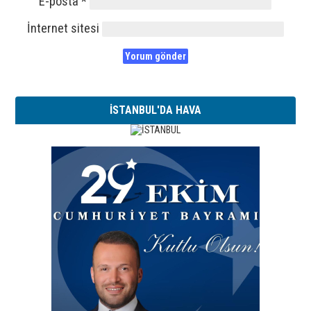
E-posta
*
İnternet sitesi
İSTANBUL'DA HAVA