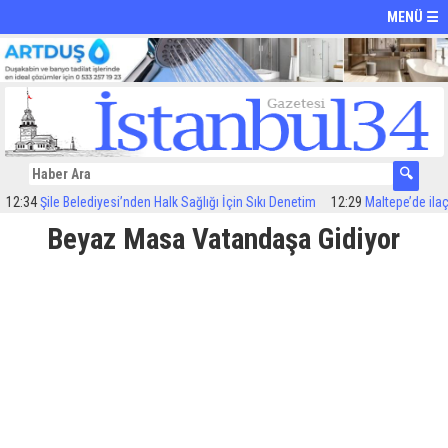
MENÜ ☰
34
Şile Belediyesi’nden Halk Sağlığı İçin Sıkı Denetim
12:29
Maltepe’de ilaçlama
Beyaz Masa Vatandaşa Gidiyor