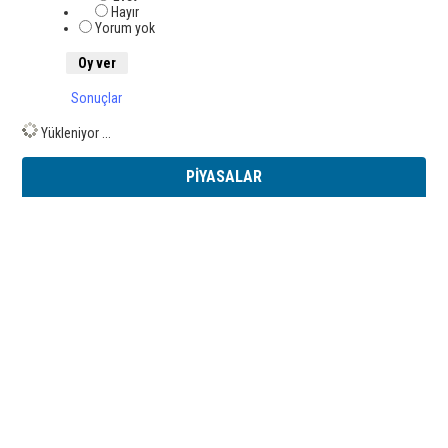
Hayır
Yorum yok
Sonuçlar
Yükleniyor ...
PİYASALAR