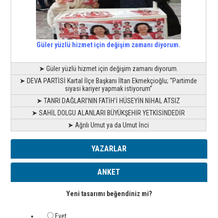
Güler yüzlü hizmet için değişim zamanı diyorum.
➤ Güler yüzlü hizmet için değişim zamanı diyorum.
➤ DEVA PARTİSİ Kartal İlçe Başkanı İltan Ekmekçioğlu; “Partimde
siyasi kariyer yapmak istiyorum”
➤ TANRI DAĞLARI’NIN FATİH’İ HÜSEYİN NİHAL ATSIZ
➤ SAHİL DOLGU ALANLARI BÜYÜKŞEHİR YETKİSİNDEDİR
➤ Ağrılı Umut ya da Umut İnci
YAZARLAR
ANKET
Yeni tasarımı beğendiniz mi?
Evet