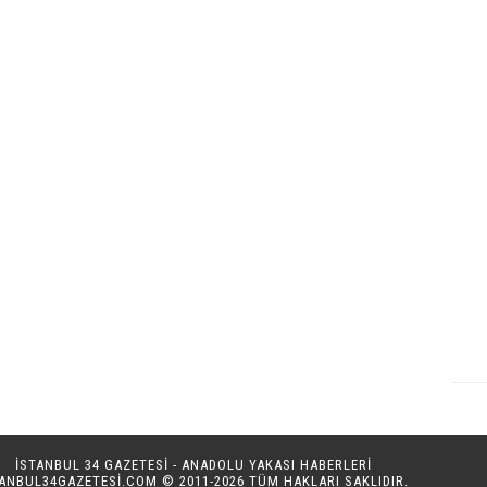
İSTANBUL 34 GAZETESİ - ANADOLU YAKASI HABERLERİ
TANBUL34GAZETESI.COM
© 2011-2026 TÜM HAKLARI SAKLIDIR.