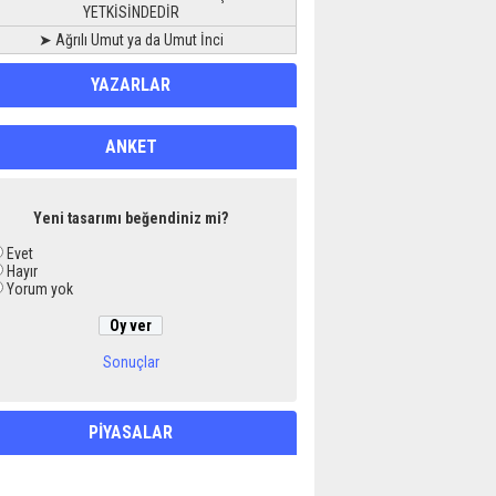
YETKİSİNDEDİR
➤ Ağrılı Umut ya da Umut İnci
YAZARLAR
ANKET
Yeni tasarımı beğendiniz mi?
Evet
Hayır
Yorum yok
Sonuçlar
PİYASALAR