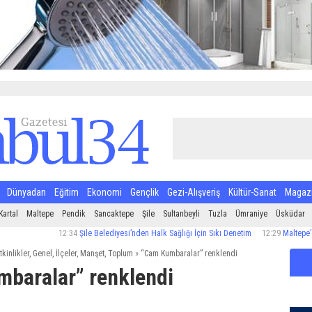
Dünyadan
Eğitim
Ekonomi
Gençlik
Gezi-Alışveriş
Kültür-Sanat
Magaz
Kartal
Maltepe
Pendik
Sancaktepe
Şile
Sultanbeyli
Tuzla
Ümraniye
Üsküdar
12:34
Şile Belediyesi’nden Halk Sağlığı İçin Sıkı Denetim
12:29
Maltepe’de ila
tkinlikler
,
Genel
,
İlçeler
,
Manşet
,
Toplum
»
“Cam Kumbaralar” renklendi
baralar” renklendi