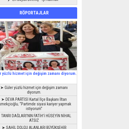
RÖPORTAJLAR
r yüzlü hizmet için değişim zamanı diyorum.
➤ Güler yüzlü hizmet için değişim zamanı
diyorum.
➤ DEVA PARTİSİ Kartal İlçe Başkanı İltan
kmekçioğlu; “Partimde siyasi kariyer yapmak
istiyorum”
 TANRI DAĞLARI’NIN FATİH’İ HÜSEYİN NİHAL
ATSIZ
➤ SAHİL DOLGU ALANLARI BÜYÜKŞEHİR