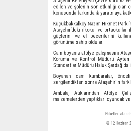
Ataşehir Belediyesi Çevre Koruma ve 
edilen ve şölenin son etkinliği ola
konusunda farkındalık yaratmaya katk
Küçükbakkalköy Nazım Hikmet Parkı’
Ataşehir’deki ilkokul ve ortaokullar
güçlerini ve el becerilerini kulla
görünüme sahip oldular.
Cam boyama atölye çalışmasını Ataş
Koruma ve Kontrol Müdürü Ayten K
Standartlar Müdürü Haluk Şardağ da i
Boyanan cam kumbaralar, önceli
sergilendikten sonra Ataşehir’in farkl
Ambalaj Atıklarından Atölye Çalı
malzemelerden yaptıkları oyuncak ve m
Etiketler:
ataseh
📆 12 Haziran