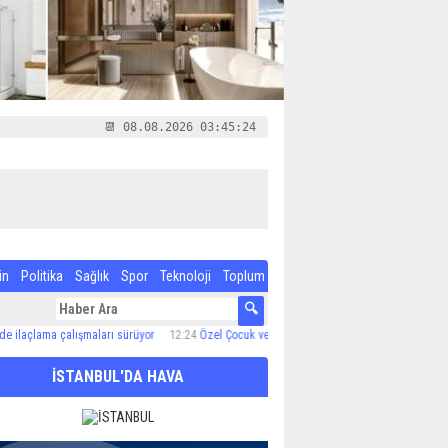
📆 08.08.2026 03:45:24
in
Politika
Sağlık
Spor
Teknoloji
Toplum
çlama çalışmaları sürüyor
12:24
Özel Çocuk ve Aile Akademisi’nde 60 Çocuğa Hizmet Veri
İSTANBUL'DA HAVA