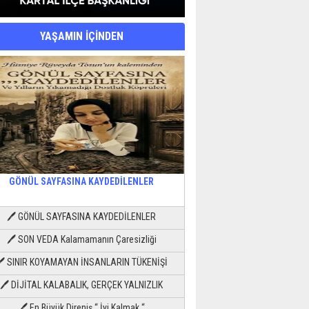
YAŞAMIN İÇİNDEN
GÖNÜL SAYFASINA KAYDEDİLENLER
🖊 GÖNÜL SAYFASINA KAYDEDİLENLER
🖊 SON VEDA Kalamamanın Çaresizliği
🖊 SINIR KOYAMAYAN İNSANLARIN TÜKENİŞİ
🖊 DİJİTAL KALABALIK, GERÇEK YALNIZLIK
🖊 En Büyük Direniş “ İyi Kalmak “