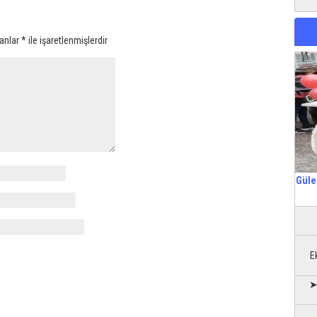
lanlar
*
ile işaretlenmişlerdir
Güle
E
➤