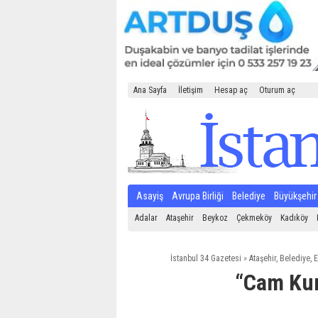
Ana Sayfa
İletişim
Hesap aç
Oturum aç
Asayiş
Avrupa Birliği
Belediye
Büyükşehir
Adalar
Ataşehir
Beykoz
Çekmeköy
Kadıköy
İstanbul 34 Gazetesi
»
Ataşehir
,
Belediye
,
E
“Cam Kum