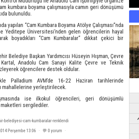
Kontrol Müdürlüğü ile Anadolu Cam işbirliğiyle organize
n cam kumbara boyama çalışmasıyla camın geri dönüşümü
ıda bulunuldu.
nda yapılan “Cam Kumbara Boyama Atölye Çalışması”nda
 ile Yeditepe Üniversitesi’nden gelen öğrencilerin hayal
narak boyadıkları “Cam Kumbaralar” dikkat çekici bir
ehir Belediye Başkan Yardımcısı Hüseyin Hışman, Çevre
artal, Anadolu Cam Sanayi Kalite Çevre ve Teknik
zleyerek öğrencilere destek oldular.
kle Palladium AVM’de 16-22 Haziran tarihlerinde
ı mahallelerine yerleştirilecek.
şmasında ise ilkokul öğrencileri, geri dönüşümlü
aketleri sergilediler.
ir-belediyesi-cam-kumbaralar-renklendi
 2014 Perşembe 13:06 · 💬 0 yorum ·