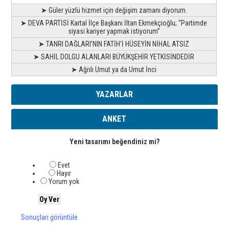
➤ Güler yüzlü hizmet için değişim zamanı diyorum.
➤ DEVA PARTİSİ Kartal İlçe Başkanı İltan Ekmekçioğlu; “Partimde
siyasi kariyer yapmak istiyorum”
➤ TANRI DAĞLARI’NIN FATİH’İ HÜSEYİN NİHAL ATSIZ
➤ SAHİL DOLGU ALANLARI BÜYÜKŞEHİR YETKİSİNDEDİR
➤ Ağrılı Umut ya da Umut İnci
YAZARLAR
ANKET
Yeni tasarımı beğendiniz mi?
Evet
Hayır
Yorum yok
Sonuçları görüntüle