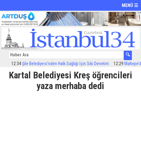
MENÜ ☰
12:34
Şile Belediyesi’nden Halk Sağlığı İçin Sıkı Denetim
12:29
Maltepe’de il
Kartal Belediyesi Kreş öğrencileri
yaza merhaba dedi