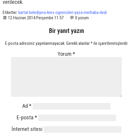
verilecek.
Etiketler:
kartal-belediyesi-kres-ogrencileri-yaza-merhaba-dedi
📆 12 Haziran 2014 Perşembe 11:57 · 💬 0 yorum ·
Bir yanıt yazın
E-posta adresiniz yayınlanmayacak.
Gerekli alanlar
*
ile işaretlenmişlerdir
Yorum
*
Ad
*
E-posta
*
İnternet sitesi