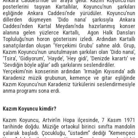
Ankara Caddesi’nde bir araya geldi. Kazım Koyuncu’nun
posterlerini taşıyan Kartallılar, Koyuncu’nun şarkıları
eşliğinde Ankara Caddesi’nde yürüdüler. Koyuncu’nun
dillerden düşmeyen ‘Dido nana’ şarkısıyla Ankara
Caddesi’nden Kartal Meydanı’nda hazırlanmış konser
alanına gelen yüzlerce Kartallı, Agon Halk Dansları
Topluluğu’nun horon gösterisini izledi. Ardından Kartallı
sanatçılardan oluşan ‘Yerçekimi Grubu’ sahne aldı. Grup,
Kazım Koyuncu’nun unutulmayan şarkıları olan ‘Dido nana’,
‘Tsira’, ‘Gidiyorum’, ‘Hayde’, ‘Hey gidi’, ‘Denizde karartı’ ve
‘Sevdiğin böyle ağlar’ adlı şarkılarını seslendirdiler.
Yerçekimi’nin konserinin ardından ‘Irmağın Kıyısında’ adlı
Karadeniz müzik grubunun, kemençe ve gitar eşliğinde
Kazım Koyuncu’nun Karadeniz türkülerini seslendirmesiyle
anma programı sona erdi.
Kazım Koyuncu kimdir?
Kazım Koyuncu, Artvin’in Hopa ilçesinde, 7 Kasım 1971
tarihinde doğdu. Müziğe ortaokul birinci sınıfta mandolin
çalarak başladı. Çocukluğu, “üstadım” dediği “Kemençeci