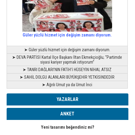
Güler yüzlü hizmet için değişim zamanı diyorum.
➤ Güler yüzlü hizmet için değişim zamanı diyorum.
➤ DEVA PARTİSİ Kartal İlçe Başkanı İltan Ekmekçioğlu; “Partimde
siyasi kariyer yapmak istiyorum”
➤ TANRI DAĞLARI’NIN FATİH’İ HÜSEYİN NİHAL ATSIZ
➤ SAHİL DOLGU ALANLARI BÜYÜKŞEHİR YETKİSİNDEDİR
➤ Ağrılı Umut ya da Umut İnci
YAZARLAR
ANKET
Yeni tasarımı beğendiniz mi?