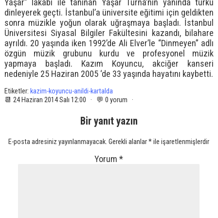
Yaşar” lakabı ile tanınan Yaşar Turna’nın yanında türkü
dinleyerek geçti. İstanbul’a üniversite eğitimi için geldikten
sonra müzikle yoğun olarak uğraşmaya başladı. İstanbul
Üniversitesi Siyasal Bilgiler Fakültesini kazandı, bilahare
ayrıldı. 20 yaşında iken 1992’de Ali Elver’le “Dinmeyen” adlı
özgün müzik grubunu kurdu ve profesyonel müzik
yapmaya başladı. Kazım Koyuncu, akciğer kanseri
nedeniyle 25 Haziran 2005 ‘de 33 yaşında hayatını kaybetti.
Etiketler:
kazim-koyuncu-anildi-kartalda
📆 24 Haziran 2014 Salı 12:00 · 💬 0 yorum ·
Bir yanıt yazın
E-posta adresiniz yayınlanmayacak.
Gerekli alanlar
*
ile işaretlenmişlerdir
Yorum
*