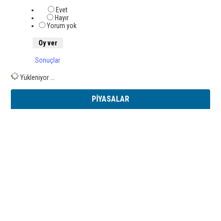
Evet
Hayır
Yorum yok
Sonuçlar
Yükleniyor ...
PİYASALAR