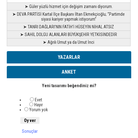
➤ Güler yüzlü hizmet için değişim zamanı diyorum.
➤ DEVA PARTİSİ Kartal İlçe Başkanı İltan Ekmekçioğlu; “Partimde
siyasi kariyer yapmak istiyorum”
➤ TANRI DAĞLARI’NIN FATİH’İ HÜSEYİN NİHAL ATSIZ
➤ SAHİL DOLGU ALANLARI BÜYÜKŞEHİR YETKİSİNDEDİR
➤ Ağrılı Umut ya da Umut İnci
YAZARLAR
ANKET
Yeni tasarımı beğendiniz mi?
Evet
Hayır
Yorum yok
Sonuçlar