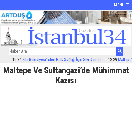
MENÜ ☰
12:34
Şile Belediyesi’nden Halk Sağlığı İçin Sıkı Denetim
12:29
Maltepe’de i
Maltepe Ve Sultangazi’de Mühimmat
Kazısı