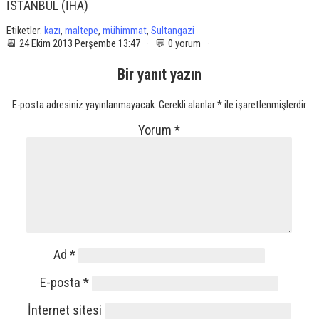
İSTANBUL (İHA)
Etiketler:
kazı
,
maltepe
,
mühimmat
,
Sultangazi
📆 24 Ekim 2013 Perşembe 13:47 · 💬 0 yorum ·
Bir yanıt yazın
E-posta adresiniz yayınlanmayacak.
Gerekli alanlar
*
ile işaretlenmişlerdir
Yorum
*
Ad
*
E-posta
*
İnternet sitesi