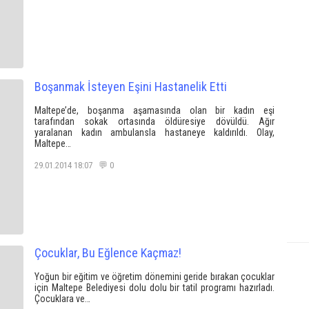
Boşanmak İsteyen Eşini Hastanelik Etti
Maltepe’de, boşanma aşamasında olan bir kadın eşi
tarafından sokak ortasında öldüresiye dövüldü. Ağır
yaralanan kadın ambulansla hastaneye kaldırıldı. Olay,
Maltepe…
29.01.2014 18:07 💬 0
Çocuklar, Bu Eğlence Kaçmaz!
Yoğun bir eğitim ve öğretim dönemini geride bırakan çocuklar
için Maltepe Belediyesi dolu dolu bir tatil programı hazırladı.
Çocuklara ve…