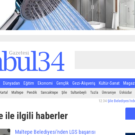
Dünyadan
Eğitim
Ekonomi
Gençlik
Gezi-Alışveriş
Kültür-Sanat
Magaz
Kartal
Maltepe
Pendik
Sancaktepe
Şile
Sultanbeyli
Tuzla
Ümraniye
Üsküdar
12:34
Şile Belediyesi’nden Halk Sağ
 ile ilgili haberler
Maltepe Belediyesi’nden LGS başarısı