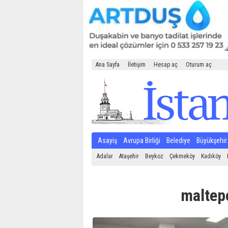
Ana Sayfa
İletişim
Hesap aç
Oturum aç
Asayiş
Avrupa Birliği
Belediye
Büyükşehir
Adalar
Ataşehir
Beykoz
Çekmeköy
Kadıköy
maltepe