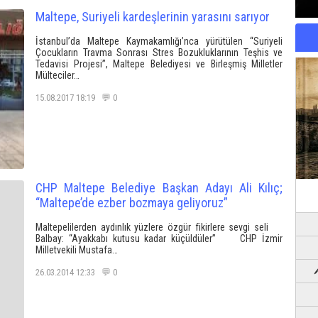
Maltepe, Suriyeli kardeşlerinin yarasını sarıyor
İstanbul’da Maltepe Kaymakamlığı’nca yürütülen “Suriyeli
Çocukların Travma Sonrası Stres Bozukluklarının Teşhis ve
Tedavisi Projesi”, Maltepe Belediyesi ve Birleşmiş Milletler
Mülteciler…
15.08.2017 18:19 💬 0
CHP Maltepe Belediye Başkan Adayı Ali Kılıç;
“Maltepe’de ezber bozmaya geliyoruz”
Maltepelilerden aydınlık yüzlere özgür fikirlere sevgi seli
Balbay: “Ayakkabı kutusu kadar küçüldüler” CHP İzmir
Milletvekili Mustafa…
26.03.2014 12:33 💬 0