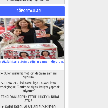
RÖPORTAJLAR
r yüzlü hizmet için değişim zamanı diyorum.
➤ Güler yüzlü hizmet için değişim zamanı
diyorum.
➤ DEVA PARTİSİ Kartal İlçe Başkanı İltan
kmekçioğlu; “Partimde siyasi kariyer yapmak
istiyorum”
 TANRI DAĞLARI’NIN FATİH’İ HÜSEYİN NİHAL
ATSIZ
➤ SAHİL DOLGU ALANLARI BÜYÜKŞEHİR