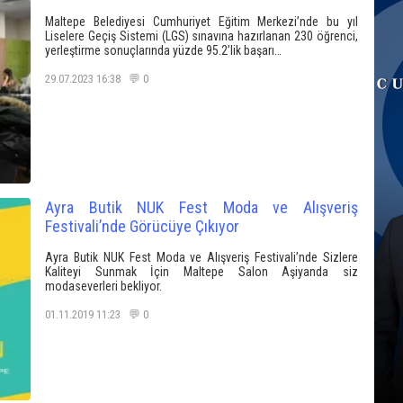
Maltepe Belediyesi Cumhuriyet Eğitim Merkezi’nde bu yıl
Liselere Geçiş Sistemi (LGS) sınavına hazırlanan 230 öğrenci,
yerleştirme sonuçlarında yüzde 95.2’lik başarı…
29.07.2023 16:38 💬 0
Ayra Butik NUK Fest Moda ve Alışveriş
Festivali’nde Görücüye Çıkıyor
Ayra Butik NUK Fest Moda ve Alışveriş Festivali’nde Sizlere
Kaliteyi Sunmak İçin Maltepe Salon Aşiyanda siz
modaseverleri bekliyor.
01.11.2019 11:23 💬 0