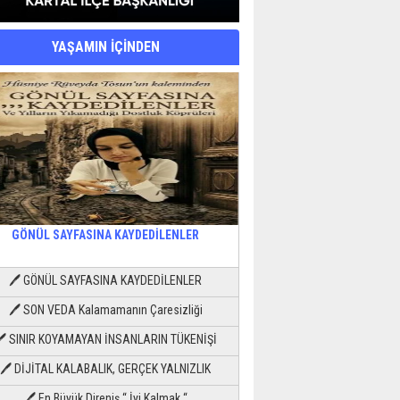
YAŞAMIN İÇİNDEN
GÖNÜL SAYFASINA KAYDEDİLENLER
🖊 GÖNÜL SAYFASINA KAYDEDİLENLER
🖊 SON VEDA Kalamamanın Çaresizliği
🖊 SINIR KOYAMAYAN İNSANLARIN TÜKENİŞİ
🖊 DİJİTAL KALABALIK, GERÇEK YALNIZLIK
🖊 En Büyük Direniş “ İyi Kalmak “