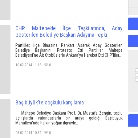
CHP Maltepe’de İlçe Teşkilatında, Aday
Gösterilen Belediye Başkan Adayına Tepki
Partililer, İlçe Binasına Pankart Asarak Aday Gösterilen
Belediye Başkanını Protesto Etti Partililer, Maltepe
Belediyesi’ne Ait Otobüslerle Ankara’ya Hareket Etti CHP’liler…
10.02.2014 11:12 💬 0
Başıbüyük’te coşkulu karşılama
Maltepe Belediye Başkanı Prof. Dr. Mustafa Zengin, toplu
açılışlarda vatandaşlarla bir araya geldiği Başıbüyük
Mahallesi’nde halkın yoğun ilgisiyle…
08.02.2014 10:34 💬 0