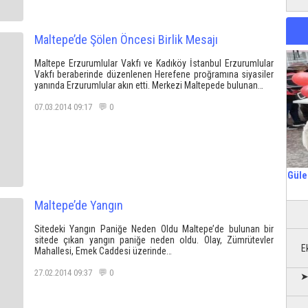
Maltepe’de Şölen Öncesi Birlik Mesajı
Maltepe Erzurumlular Vakfı ve Kadıköy İstanbul Erzurumlular
Vakfı beraberinde düzenlenen Herefene proğramına siyasiler
yanında Erzurumlular akın etti. Merkezi Maltepede bulunan…
07.03.2014 09:17 💬 0
Güle
Maltepe’de Yangın
Sitedeki Yangın Paniğe Neden Oldu Maltepe’de bulunan bir
sitede çıkan yangın paniğe neden oldu. Olay, Zümrütevler
E
Mahallesi, Emek Caddesi üzerinde…
27.02.2014 09:37 💬 0
➤