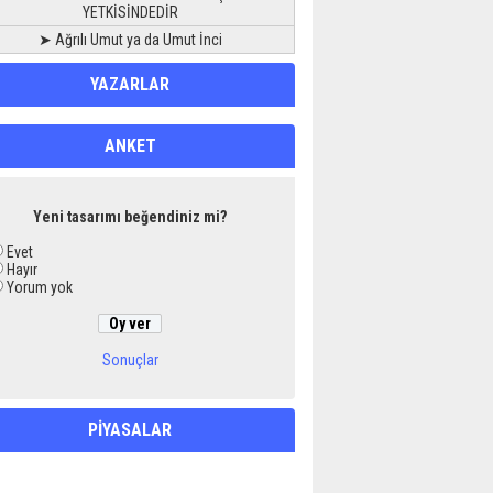
YETKİSİNDEDİR
➤ Ağrılı Umut ya da Umut İnci
YAZARLAR
ANKET
Yeni tasarımı beğendiniz mi?
Evet
Hayır
Yorum yok
Sonuçlar
PİYASALAR