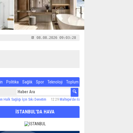
📆 08.08.2026 09:03:29
in
Politika
Sağlık
Spor
Teknoloji
Toplum
lığı İçin Sıkı Denetim
12:29
Maltepe’de ilaçlama çalışmaları sürüyor
12:24
Özel Çocuk 
İSTANBUL'DA HAVA