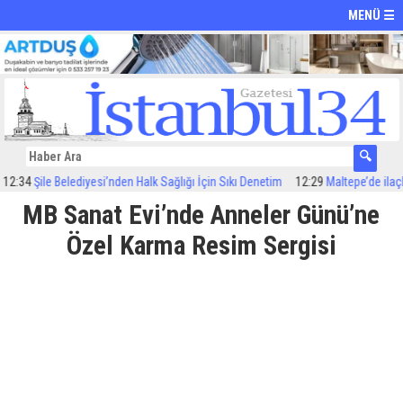
MENÜ ☰
4
Şile Belediyesi’nden Halk Sağlığı İçin Sıkı Denetim
12:29
Maltepe’de ilaçlama 
MB Sanat Evi’nde Anneler Günü’ne
Özel Karma Resim Sergisi