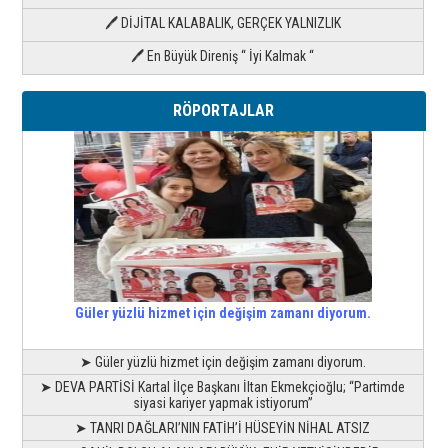
🖊 DİJİTAL KALABALIK, GERÇEK YALNIZLIK
🖊 En Büyük Direniş “ İyi Kalmak “
RÖPORTAJLAR
Güler yüzlü hizmet için değişim zamanı diyorum.
➤ Güler yüzlü hizmet için değişim zamanı diyorum.
➤ DEVA PARTİSİ Kartal İlçe Başkanı İltan Ekmekçioğlu; “Partimde
siyasi kariyer yapmak istiyorum”
➤ TANRI DAĞLARI’NIN FATİH’İ HÜSEYİN NİHAL ATSIZ