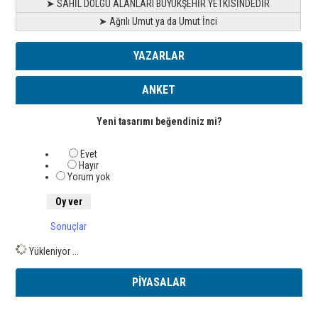
➤ SAHİL DOLGU ALANLARI BÜYÜKŞEHİR YETKİSİNDEDİR
➤ Ağrılı Umut ya da Umut İnci
YAZARLAR
ANKET
Yeni tasarımı beğendiniz mi?
Evet
Hayır
Yorum yok
Sonuçlar
Yükleniyor ...
PİYASALAR