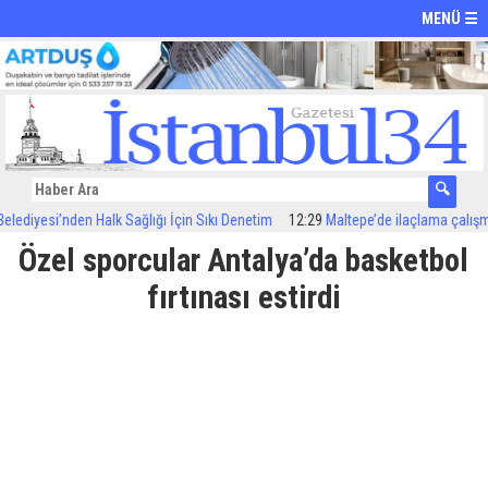
MENÜ ☰
si’nden Halk Sağlığı İçin Sıkı Denetim
12:29
Maltepe’de ilaçlama çalışmaları sü
Özel sporcular Antalya’da basketbol
fırtınası estirdi