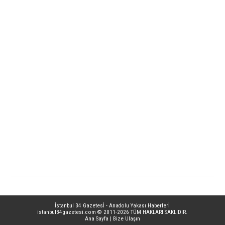
İstanbul 34 Gazetesİ - Anadolu Yakası Haberlerİ
istanbul34gazetesi.com
© 2011-2026 TÜM HAKLARI SAKLIDIR.
Ana Sayfa
|
Bize Ulaşın