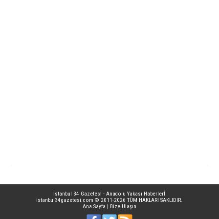
İstanbul 34 Gazetesİ - Anadolu Yakası Haberlerİ
istanbul34gazetesi.com
© 2011-2026 TÜM HAKLARI SAKLIDIR.
Ana Sayfa
|
Bize Ulaşın