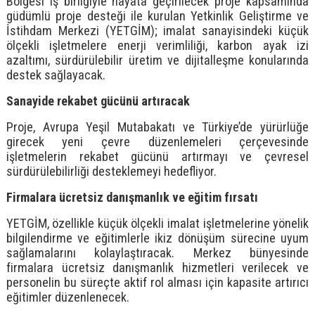
Bölgesi iş birliğiyle hayata geçirilecek proje kapsamında
güdümlü proje desteği ile kurulan Yetkinlik Geliştirme ve
İstihdam Merkezi (YETGİM); imalat sanayisindeki küçük
ölçekli işletmelere enerji verimliliği, karbon ayak izi
azaltımı, sürdürülebilir üretim ve dijitalleşme konularında
destek sağlayacak.
Sanayide rekabet gücünü artıracak
Proje, Avrupa Yeşil Mutabakatı ve Türkiye’de yürürlüğe
girecek yeni çevre düzenlemeleri çerçevesinde
işletmelerin rekabet gücünü artırmayı ve çevresel
sürdürülebilirliği desteklemeyi hedefliyor.
Firmalara ücretsiz danışmanlık ve eğitim fırsatı
YETGİM, özellikle küçük ölçekli imalat işletmelerine yönelik
bilgilendirme ve eğitimlerle ikiz dönüşüm sürecine uyum
sağlamalarını kolaylaştıracak. Merkez bünyesinde
firmalara ücretsiz danışmanlık hizmetleri verilecek ve
personelin bu süreçte aktif rol alması için kapasite artırıcı
eğitimler düzenlenecek.