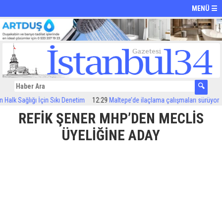
MENÜ ☰
alk Sağlığı İçin Sıkı Denetim
12:29
Maltepe’de ilaçlama çalışmaları sürüyor
1
REFİK ŞENER MHP’DEN MECLİS
ÜYELİĞİNE ADAY