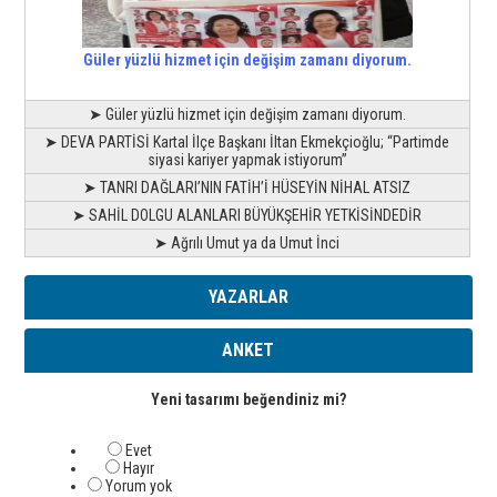
Güler yüzlü hizmet için değişim zamanı diyorum.
➤ Güler yüzlü hizmet için değişim zamanı diyorum.
➤ DEVA PARTİSİ Kartal İlçe Başkanı İltan Ekmekçioğlu; “Partimde
siyasi kariyer yapmak istiyorum”
➤ TANRI DAĞLARI’NIN FATİH’İ HÜSEYİN NİHAL ATSIZ
➤ SAHİL DOLGU ALANLARI BÜYÜKŞEHİR YETKİSİNDEDİR
➤ Ağrılı Umut ya da Umut İnci
YAZARLAR
ANKET
Yeni tasarımı beğendiniz mi?
Evet
Hayır
Yorum yok