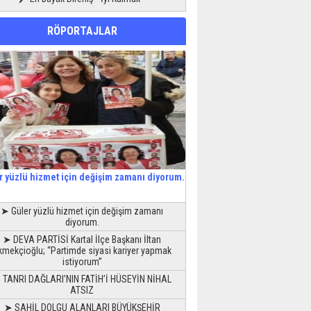
RÖPORTAJLAR
r yüzlü hizmet için değişim zamanı diyorum.
➤ Güler yüzlü hizmet için değişim zamanı
diyorum.
➤ DEVA PARTİSİ Kartal İlçe Başkanı İltan
kmekçioğlu; “Partimde siyasi kariyer yapmak
istiyorum”
 TANRI DAĞLARI’NIN FATİH’İ HÜSEYİN NİHAL
ATSIZ
➤ SAHİL DOLGU ALANLARI BÜYÜKŞEHİR