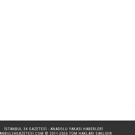
İSTANBUL 34 GAZETESİ - ANADOLU YAKASI HABERLERİ
TANBUL34GAZETESI.COM
© 2011-2026 TÜM HAKLARI SAKLIDIR.