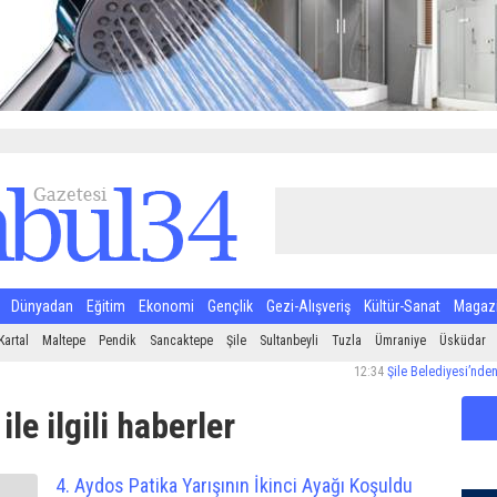
Dünyadan
Eğitim
Ekonomi
Gençlik
Gezi-Alışveriş
Kültür-Sanat
Magaz
Kartal
Maltepe
Pendik
Sancaktepe
Şile
Sultanbeyli
Tuzla
Ümraniye
Üsküdar
12:34
Şile Belediyesi’nden Halk Sağ
ile ilgili haberler
4. Aydos Patika Yarışının İkinci Ayağı Koşuldu