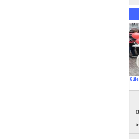
Güle
E
➤