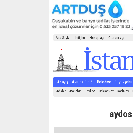
Ana Sayfa
İletişim
Hesap aç
Oturum aç
Asayiş
Avrupa Birliği
Belediye
Büyükşehir
Adalar
Ataşehir
Beykoz
Çekmeköy
Kadıköy
aydos 