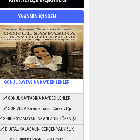
YAŞAMIN İÇİNDEN
GÖNÜL SAYFASINA KAYDEDİLENLER
🖊 GÖNÜL SAYFASINA KAYDEDİLENLER
🖊 SON VEDA Kalamamanın Çaresizliği
🖊 SINIR KOYAMAYAN İNSANLARIN TÜKENİŞİ
🖊 DİJİTAL KALABALIK, GERÇEK YALNIZLIK
🖊 En Büyük Direniş “ İyi Kalmak “