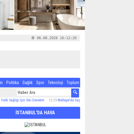
📆 06.08.2026 16:12:21
in
Politika
Sağlık
Spor
Teknoloji
Toplum
lığı İçin Sıkı Denetim
12:29
Maltepe’de ilaçlama çalışmaları sürüyor
12:24
Özel Çocuk 
İSTANBUL'DA HAVA