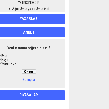
YETKİSİNDEDİR
➤ Ağrılı Umut ya da Umut İnci
YAZARLAR
ANKET
Yeni tasarımı beğendiniz mi?
Evet
Hayır
Yorum yok
Sonuçlar
PİYASALAR