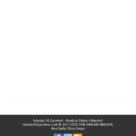
İstanbul 34 Gazetesİ - Anadolu Yakası Haberlerİ
istanbul34gazetesi.com
© 2011-2026 TÜM HAKLARI SAKLIDIR.
Ana Sayfa
|
Bize Ulaşın