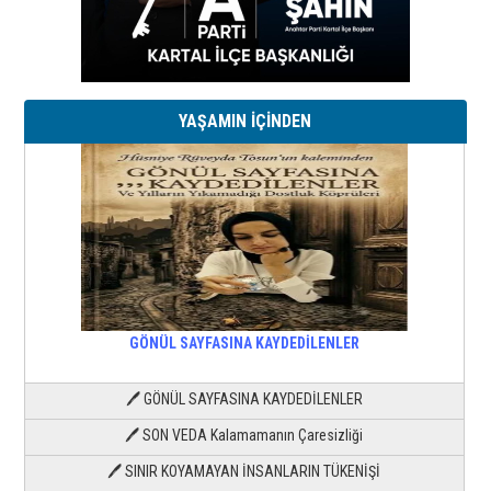
YAŞAMIN İÇİNDEN
GÖNÜL SAYFASINA KAYDEDİLENLER
🖊 GÖNÜL SAYFASINA KAYDEDİLENLER
🖊 SON VEDA Kalamamanın Çaresizliği
🖊 SINIR KOYAMAYAN İNSANLARIN TÜKENİŞİ