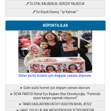
🖊 DİJİTAL KALABALIK, GERÇEK YALNIZLIK
🖊 En Büyük Direniş “ İyi Kalmak “
RÖPORTAJLAR
Güler yüzlü hizmet için değişim zamanı diyorum.
➤ Güler yüzlü hizmet için değişim zamanı diyorum.
➤ DEVA PARTİSİ Kartal İlçe Başkanı İltan Ekmekçioğlu; “Partimde
siyasi kariyer yapmak istiyorum”
➤ TANRI DAĞLARI’NIN FATİH’İ HÜSEYİN NİHAL ATSIZ
➤ SAHİL DOLGU ALANLARI BÜYÜKŞEHİR YETKİSİNDEDİR