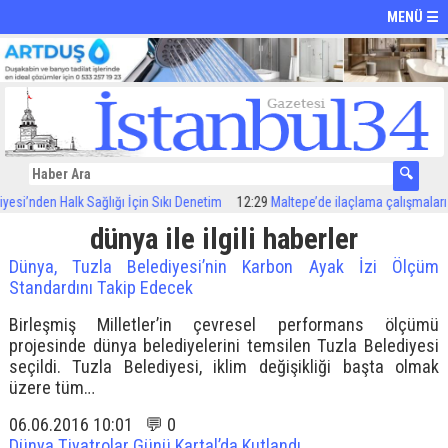
MENÜ ☰
i’nden Halk Sağlığı İçin Sıkı Denetim
12:29
Maltepe’de ilaçlama çalışmaları sür
dünya ile ilgili haberler
Dünya, Tuzla Belediyesi’nin Karbon Ayak İzi Ölçüm
Standardını Takip Edecek
Birleşmiş Milletler’in çevresel performans ölçümü
projesinde dünya belediyelerini temsilen Tuzla Belediyesi
seçildi. Tuzla Belediyesi, iklim değişikliği başta olmak
üzere tüm…
06.06.2016 10:01 💬 0
Dünya Tiyatrolar Günü Kartal’da Kutlandı