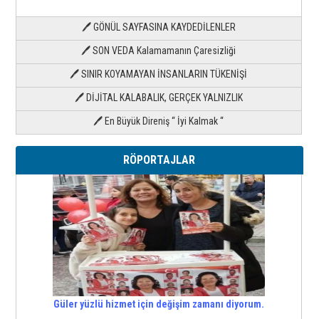
🖊 GÖNÜL SAYFASINA KAYDEDİLENLER
🖊 SON VEDA Kalamamanın Çaresizliği
🖊 SINIR KOYAMAYAN İNSANLARIN TÜKENİŞİ
🖊 DİJİTAL KALABALIK, GERÇEK YALNIZLIK
🖊 En Büyük Direniş “ İyi Kalmak “
RÖPORTAJLAR
Güler yüzlü hizmet için değişim zamanı diyorum.