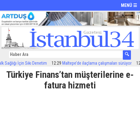
MENÜ ☰
ğlığı İçin Sıkı Denetim
12:29
Maltepe’de ilaçlama çalışmaları sürüyor
12:24
Ö
Türkiye Finans’tan müşterilerine e-
fatura hizmeti