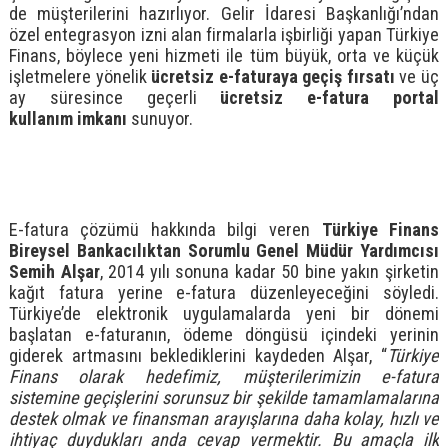
de müşterilerini hazırlıyor. Gelir İdaresi Başkanlığı’ndan
özel entegrasyon izni alan firmalarla işbirliği yapan Türkiye
Finans, böylece yeni hizmeti ile tüm büyük, orta ve küçük
işletmelere yönelik
ücretsiz e-faturaya geçiş fırsatı
ve üç
ay süresince geçerli
ücretsiz e-fatura portal
kullanım
imkanı
sunuyor.
E-fatura çözümü hakkında bilgi veren
Türkiye Finans
Bireysel Bankacılıktan Sorumlu Genel Müdür Yardımcısı
Semih Alşar
, 2014 yılı sonuna kadar 50 bine yakın şirketin
kağıt fatura yerine e-fatura düzenleyeceğini söyledi.
Türkiye’de elektronik uygulamalarda yeni bir dönemi
başlatan e-faturanın, ödeme döngüsü içindeki yerinin
giderek artmasını beklediklerini kaydeden Alşar, “
Türkiye
Finans olarak hedefimiz, müşterilerimizin e-fatura
sistemine geçişlerini sorunsuz bir şekilde tamamlamalarına
destek olmak ve finansman arayışlarına daha kolay, hızlı ve
ihtiyaç duydukları anda cevap vermektir. Bu amaçla ilk