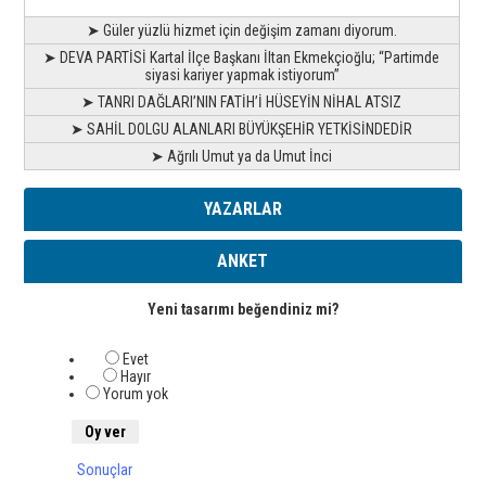
➤ Güler yüzlü hizmet için değişim zamanı diyorum.
➤ DEVA PARTİSİ Kartal İlçe Başkanı İltan Ekmekçioğlu; “Partimde
siyasi kariyer yapmak istiyorum”
➤ TANRI DAĞLARI’NIN FATİH’İ HÜSEYİN NİHAL ATSIZ
➤ SAHİL DOLGU ALANLARI BÜYÜKŞEHİR YETKİSİNDEDİR
➤ Ağrılı Umut ya da Umut İnci
YAZARLAR
ANKET
Yeni tasarımı beğendiniz mi?
Evet
Hayır
Yorum yok
Sonuçlar