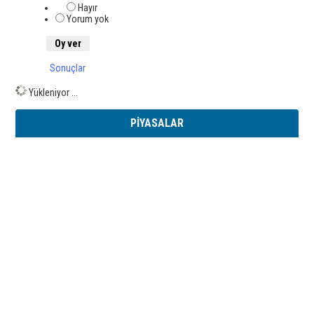
Hayır
Yorum yok
Sonuçlar
Yükleniyor ...
PİYASALAR