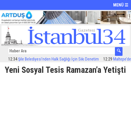
MENÜ ☰
12:34
Şile Belediyesi’nden Halk Sağlığı İçin Sıkı Denetim
12:29
Maltepe’de ilaç
Yeni Sosyal Tesis Ramazan’a Yetişti