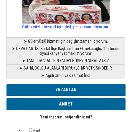
Güler yüzlü hizmet için değişim zamanı diyorum.
➤ Güler yüzlü hizmet için değişim zamanı diyorum.
➤ DEVA PARTİSİ Kartal İlçe Başkanı İltan Ekmekçioğlu; “Partimde
siyasi kariyer yapmak istiyorum”
➤ TANRI DAĞLARI’NIN FATİH’İ HÜSEYİN NİHAL ATSIZ
➤ SAHİL DOLGU ALANLARI BÜYÜKŞEHİR YETKİSİNDEDİR
➤ Ağrılı Umut ya da Umut İnci
YAZARLAR
ANKET
Yeni tasarımı beğendiniz mi?
Evet