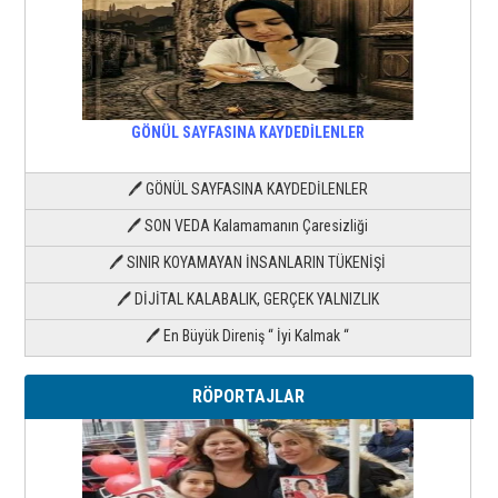
GÖNÜL SAYFASINA KAYDEDİLENLER
🖊 GÖNÜL SAYFASINA KAYDEDİLENLER
🖊 SON VEDA Kalamamanın Çaresizliği
🖊 SINIR KOYAMAYAN İNSANLARIN TÜKENİŞİ
🖊 DİJİTAL KALABALIK, GERÇEK YALNIZLIK
🖊 En Büyük Direniş “ İyi Kalmak “
RÖPORTAJLAR