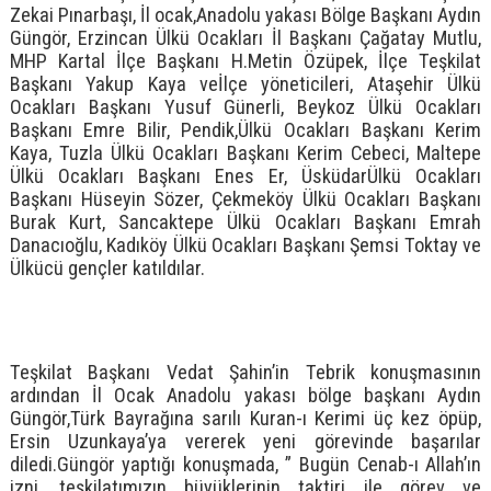
Zekai Pınarbaşı, İl ocak,Anadolu yakası Bölge Başkanı Aydın
Güngör, Erzincan Ülkü Ocakları İl Başkanı Çağatay Mutlu,
MHP Kartal İlçe Başkanı H.Metin Özüpek, İlçe Teşkilat
Başkanı Yakup Kaya veİlçe yöneticileri, Ataşehir Ülkü
Ocakları Başkanı Yusuf Günerli, Beykoz Ülkü Ocakları
Başkanı Emre Bilir, Pendik,Ülkü Ocakları Başkanı Kerim
Kaya, Tuzla Ülkü Ocakları Başkanı Kerim Cebeci, Maltepe
Ülkü Ocakları Başkanı Enes Er, ÜsküdarÜlkü Ocakları
Başkanı Hüseyin Sözer, Çekmeköy Ülkü Ocakları Başkanı
Burak Kurt, Sancaktepe Ülkü Ocakları Başkanı Emrah
Danacıoğlu, Kadıköy Ülkü Ocakları Başkanı Şemsi Toktay ve
Ülkücü gençler katıldılar.
Teşkilat Başkanı Vedat Şahin’in Tebrik konuşmasının
ardından İl Ocak Anadolu yakası bölge başkanı Aydın
Güngör,Türk Bayrağına sarılı Kuran-ı Kerimi üç kez öpüp,
Ersin Uzunkaya’ya vererek yeni görevinde başarılar
diledi.Güngör yaptığı konuşmada, ” Bugün Cenab-ı Allah’ın
izni, teşkilatımızın büyüklerinin taktiri ile görev ve