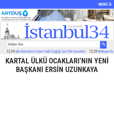
MENÜ ☰
12:34
Şile Belediyesi’nden Halk Sağlığı İçin Sıkı Denetim
12:29
Maltepe’de ilaçl
KARTAL ÜLKÜ OCAKLARI’NIN YENİ
BAŞKANI ERSİN UZUNKAYA