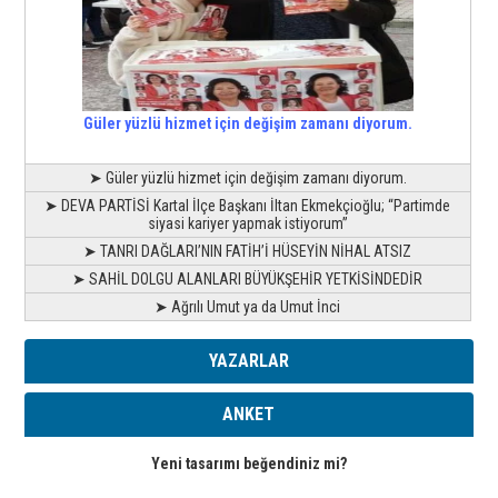
Güler yüzlü hizmet için değişim zamanı diyorum.
➤ Güler yüzlü hizmet için değişim zamanı diyorum.
➤ DEVA PARTİSİ Kartal İlçe Başkanı İltan Ekmekçioğlu; “Partimde
siyasi kariyer yapmak istiyorum”
➤ TANRI DAĞLARI’NIN FATİH’İ HÜSEYİN NİHAL ATSIZ
➤ SAHİL DOLGU ALANLARI BÜYÜKŞEHİR YETKİSİNDEDİR
➤ Ağrılı Umut ya da Umut İnci
YAZARLAR
ANKET
Yeni tasarımı beğendiniz mi?