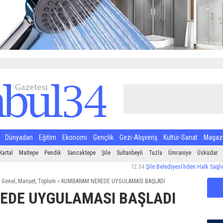
Dünyadan
Eğitim
Ekonomi
Gençlik
Gezi-Alışveriş
Kültür-Sanat
Magaz
Kartal
Maltepe
Pendik
Sancaktepe
Şile
Sultanbeyli
Tuzla
Ümraniye
Üsküdar
12:34
Şile Belediyesi’nden Halk Sağlığı İçin S
,
Genel
,
Manşet
,
Toplum
»
KUMBARAM NEREDE UYGULAMASI BAŞLADI
DE UYGULAMASI BAŞLADI