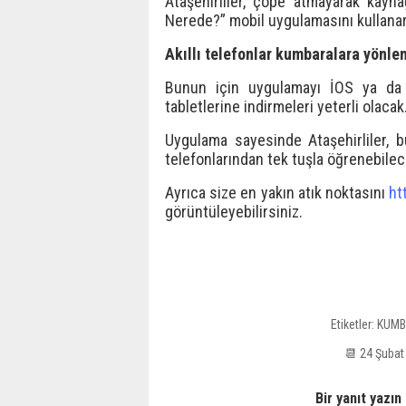
Ataşehirliler, çöpe atmayarak kaynağ
Nerede?” mobil uygulamasını kullanar
Akıllı telefonlar kumbaralara yönle
Bunun için uygulamayı İOS ya da A
tabletlerine indirmeleri yeterli olacak
Uygulama sayesinde Ataşehirliler, bu
telefonlarından tek tuşla öğrenebilec
Ayrıca size en yakın atık noktasını
ht
görüntüleyebilirsiniz.
Etiketler:
KUMB
📆 24 Şuba
Bir yanıt yazın