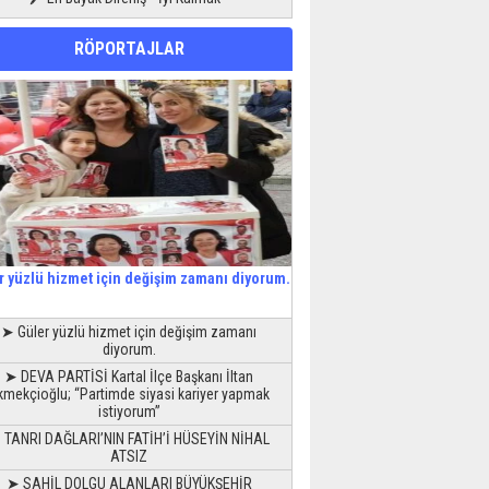
RÖPORTAJLAR
r yüzlü hizmet için değişim zamanı diyorum.
➤ Güler yüzlü hizmet için değişim zamanı
diyorum.
➤ DEVA PARTİSİ Kartal İlçe Başkanı İltan
kmekçioğlu; “Partimde siyasi kariyer yapmak
istiyorum”
 TANRI DAĞLARI’NIN FATİH’İ HÜSEYİN NİHAL
ATSIZ
➤ SAHİL DOLGU ALANLARI BÜYÜKŞEHİR