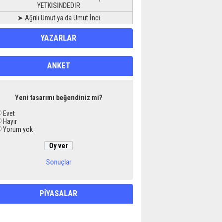
YETKİSİNDEDİR
➤ Ağrılı Umut ya da Umut İnci
YAZARLAR
ANKET
Yeni tasarımı beğendiniz mi?
Evet
Hayır
Yorum yok
Sonuçlar
PİYASALAR