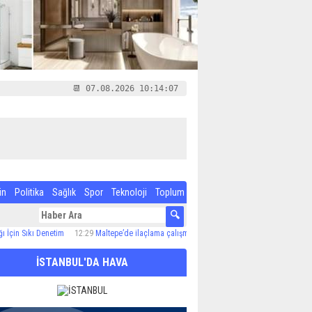
📆 07.08.2026 10:14:08
in
Politika
Sağlık
Spor
Teknoloji
Toplum
ıkı Denetim
12:29
Maltepe’de ilaçlama çalışmaları sürüyor
12:24
Özel Çocuk ve Aile Ak
İSTANBUL'DA HAVA