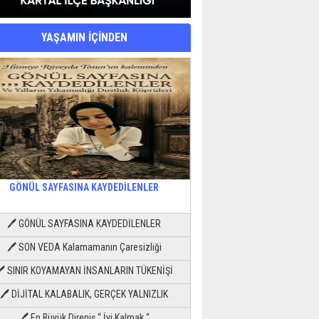
YAŞAMIN İÇİNDEN
GÖNÜL SAYFASINA KAYDEDİLENLER
🖊 GÖNÜL SAYFASINA KAYDEDİLENLER
🖊 SON VEDA Kalamamanın Çaresizliği
🖊 SINIR KOYAMAYAN İNSANLARIN TÜKENİŞİ
🖊 DİJİTAL KALABALIK, GERÇEK YALNIZLIK
🖊 En Büyük Direniş “ İyi Kalmak “