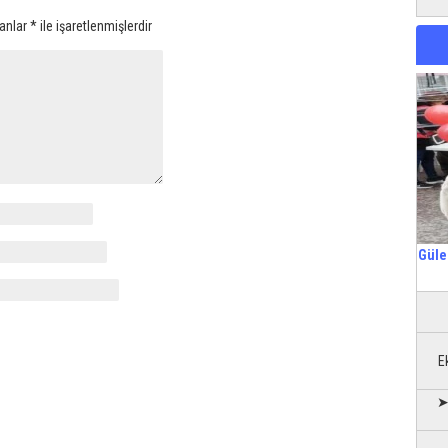
lanlar
*
ile işaretlenmişlerdir
Güle
E
➤