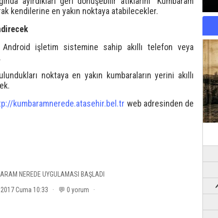
ında ayırdıkları geri dönüşebilir atıklarını “Kumbaram
ak kendilerine en yakın noktaya atabilecekler.
ndirecek
ndroid işletim sistemine sahip akıllı telefon veya
.
lundukları noktaya en yakın kumbaraların yerini akıllı
ek.
tp://kumbaramnerede.atasehir.bel.tr
web adresinden de
ARAM NEREDE UYGULAMASI BAŞLADI
t 2017 Cuma 10:33 · 💬 0 yorum ·