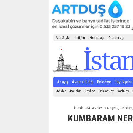
Ana Sayfa
İletişim
Hesap aç
Oturum aç
Asayiş
Avrupa Birliği
Belediye
Büyükşehir
Adalar
Ataşehir
Beykoz
Çekmeköy
Kadıköy
İstanbul 34 Gazetesi
»
Ataşehir
,
Belediye
KUMBARAM NERE