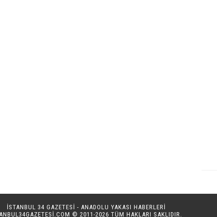
İSTANBUL 34 GAZETESİ - ANADOLU YAKASI HABERLERİ
TANBUL34GAZETESI.COM
© 2011-2026 TÜM HAKLARI SAKLIDIR.